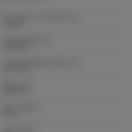
2
เส้นผ่านศูนย์กลางวงกลมแนบใน
(IC)
6.35 mm
รหัสรูปทรงเม็ดมีด
(SC)
Rhombic 35
ความยาวประสิทธิผลของคมตัด
(LE)
10.2709 mm
รัศมีมุม
(RE)
0.7938 mm
ทิศทาง
(HAND)
Neutral
เกรด
(GRADE)