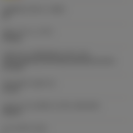
รหัสผู้ผลิตร่องหักเศษ
(CBMD)
MF
ชนิดการทำงาน
(CTPT)
finishing
รหัสรูปแบบการติดตั้งเม็ดมีด (เมตริก)
(IFS)
Partly cylindrical, 40-60 deg countersink on one or
two sides
เส้นผ่าศูนย์กลางรูยึด
(D1)
2.8 mm
รูปทรงและขนาดเม็ดมีด
(CUTINT_SIZESHAPE)
VB1103
จำนวนคมตัด
(CEDC)