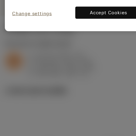
Accept Cookies
Change settings
ค่าเริ่มต้น
(KAPR
93 deg
)
S2.0.Z.AG
,
ความแข็ง: 350 HB
a
0.4 mm (0.15 - 1.2)
p
S
f
0.09 mm/r (0.07 - 0.16)
n
h
0.08 mm/r (0.06 - 0.14)
ex
v
105 m/min (110 - 75)
c
ภาพประกอบทางเทคนิค