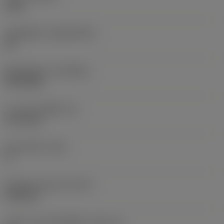
1205
วัสดุเม็ดมีด
(SUBSTRATE)
HC
ชั้นเคลือบผิว
(COATING)
PVD AlTiN
ความหนาเม็ดมีด
(S)
3.175 mm
มุมหลบหลัก
(AN)
5 °
น้ำหนักของอุปกรณ์
(WT)
0.003 kg
รหัสขนาดช่องใส่เม็ดมีด
(SSC_M)