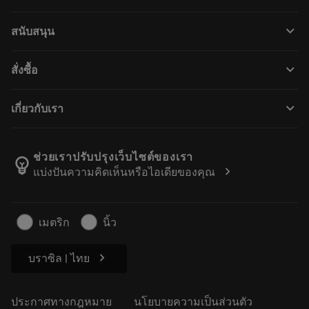
เครื่องมือทั้งหมด
keyboard_arrow_down
สนับสนุน
ซอฟต์แวร์ทั้งหมด
ฝ่ายบริการลูกค้า
การรีไซเคิล
keyboard_arrow_down
สั่งซื้อ
ผู้จัดจำหน่ายและผู้เชี่ยวชาญ
การปรับสภาพใหม่
วิธีซื้อ
คู่มือและบทช่วยสอน
Tailor Made
keyboard_arrow_down
เกี่ยวกับเรา
สั่งซื้อ
เครื่องคิดเลขและแอป
เกี่ยวกับ Sandvik Coromant
ส่งคืน
แคตตาล็อกและคู่มืออ้างอิง
Manufacturing Wellness
ติดตามคำสั่งซื้อของคุณ
ช่วยเราปรับปรุงเว็บไซต์ของเรา
emoji_objects
chevron_right
แบ่งปันความคิดเห็นหรือไอเดียของคุณ
อาชีพ
ทำใบเสนอราคา
ธุรกิจที่ยั่งยืน
บทความ
เมตริก
นิ้ว
สำหรับสื่อมวลชน
chevron_right
บราซิล | ไทย
ประกาศทางกฎหมาย
นโยบายความเป็นส่วนตัว