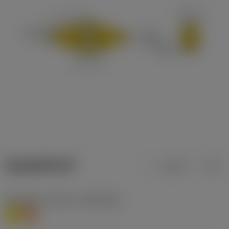
ข้อมูลผลิตภัณฑ์
เมตริก
นิ้ว
Workpiece material
(TMC1ISO)
M
S