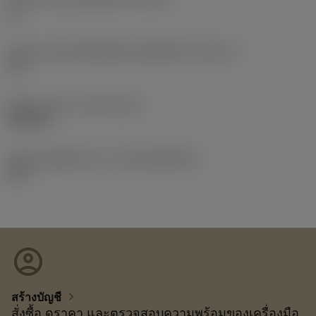
11
รหัสขนาดช่องใส่เม็ดมีดแบบอิมพีเรียล
(SSC_N)
1/4
Release date
(ValFrom20)
26/2/24
รหัสของชุดที่ออกแล้ว
(RELEASEPACK)
24.1
account_circle
chevron_right
สร้างบัญชี
สั่งซื้อ ดูราคา และตรวจสอบความพร้อมของเครื่องมือ