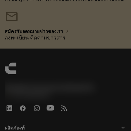
mail
chevron_right
สมัครรับจดหมายข่าวของเรา
ลงทะเบียน ติดตามข่าวสาร
Sandvik Coromant do Brasil S.A
phone
+551146803536
keyboard_arrow_down
ผลิตภัณฑ์