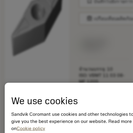
bookmark
บันทึกไปยังรายการ
balance
เปรียบเทียบผลิตภัณ
สินค้าพร้อม
จำหน่าย
จำนวนบรรจุ: 10
ISO: VBMT 11 03 08-
MF 1205
รหัสวัสดุ: 8432355
EAN:
We use cookies
7323227515786
ANSI: VBMT 222-MF
Sandvik Coromant use cookies and other technologies t
1205
การเป็น
give you the best experience on our website. Read more
deployed_code
ตัวแทน
แสดงโมเดล 3 มิติ
on
Cookie policy
remove
add
ทั่วไป
shopping_cart
เพิ่มล