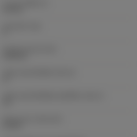
ความหนาเม็ดมีด
(S)
6.35 mm
มุมหลบหลัก
(AN)
0 °
น้ำหนักของอุปกรณ์
(WT)
0.0262 kg
รหัสขนาดช่องใส่เม็ดมีด
(SSC_M)
19
รหัสขนาดช่องใส่เม็ดมีดแบบอิมพีเรียล
(SSC_N)
3/4
Release date
(ValFrom20)
2/11/92