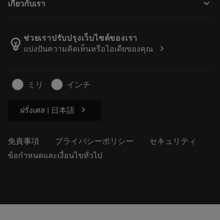
keyboard_arrow_down
เกี่ยวกับเรา
注文
計算ツールとアプリ
サンドビック・コロマントについて
戻る
カタログおよびハンドブック
Manufacturing Wellness
注文を追跡する
ช่วยเราปรับปรุงเว็บไซต์ของเรา
emoji_objects
chevron_right
แบ่งปันความคิดเห็นหรือไอเดียของคุณ
経歴
見積もりを作成する
サステナブルな事業
記事
ミリ
インチ
プレス用
chevron_right
ฝรั่งเศส | 日本語
免責事項
プライバシーポリシー
セキュリティ
ข้อกำหนดและเงื่อนไขทั่วไป