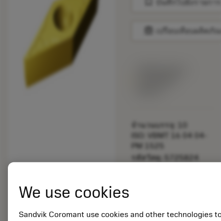
bookmark
บันทึกไปยังรายการ
balance
เปรียบเทียบผลิตภัณ
พร้อมจําหน่าย
ภายในหนึ่ง
สัปดาห์
จำนวนบรรจุ: 10
ISO: VBMT 16 04 04-
PM 1525
รหัสวัสดุ: 5725824
EAN: 10621144
ANSI: CNMM 644-HR
We use cookies
235
การเป็น
deployed_code
ตัวแทน
แสดงโมเดล 3 มิติ
Sandvik Coromant use cookies and other technologies t
remove
add
ทั่วไป
shopping_cart
เพิ่มล