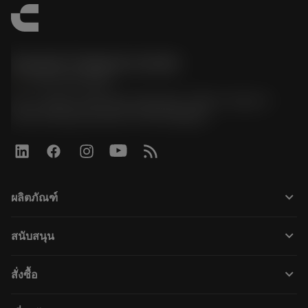
Sandvik Thailand Limited
phone
+66 2 016 2120
51, JL Tower, 19th Floor, Room No. 1904-6, Rama 9
Road, Kwaeng Huamark, Khet Bangkapi
keyboard_arrow_down
ผลิตภัณฑ์
すべてのツール
keyboard_arrow_down
สนับสนุน
すべてのソフトウェア
カスタマーサービス
リサイクル
keyboard_arrow_down
สั่งซื้อ
販売店および専門家
再生処理
購入方法
ガイドとチュートリアル
テーラーメード