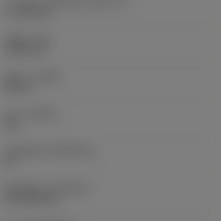
ความยาวประสิทธิผลของคมตัด
(LE)
17.7439 mm
รัศมีมุม
(RE)
1.5875 mm
ทิศทาง
(HAND)
Neutral
เกรด
(GRADE)
235
วัสดุเม็ดมีด
(SUBSTRATE)
HC
ชั้นเคลือบผิว
(COATING)
CVD TiCN+TiN