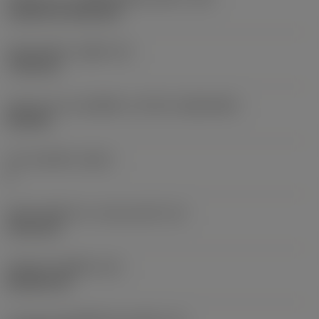
Cylindrical fixing hole
เส้นผ่าศูนย์กลางรูยึด
(D1)
7.925 mm
รูปทรงและขนาดเม็ดมีด
(CUTINT_SIZESHAPE)
CN1906
จำนวนคมตัด
(CEDC)
2
เส้นผ่านศูนย์กลางวงกลมแนบใน
(IC)
19.05 mm
รหัสรูปทรงเม็ดมีด
(SC)
Rhombic 80