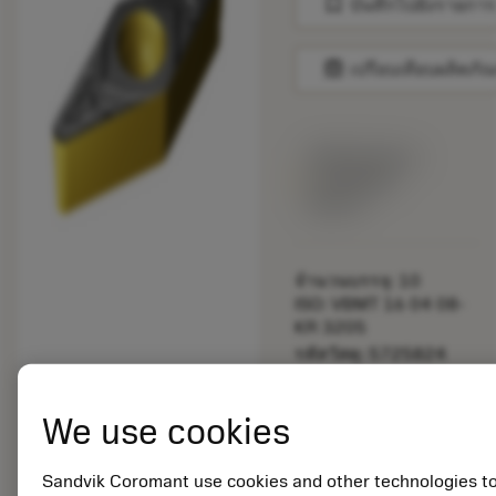
bookmark
บันทึกไปยังรายการ
balance
เปรียบเทียบผลิตภัณ
พร้อมจําหน่าย
ภายในหนึ่ง
สัปดาห์
จำนวนบรรจุ: 10
ISO: VBMT 16 04 08-
KR 3205
รหัสวัสดุ: 5725824
EAN: 10621144
ANSI: CNMM 644-HR
We use cookies
235
การเป็น
deployed_code
ตัวแทน
แสดงโมเดล 3 มิติ
Sandvik Coromant use cookies and other technologies t
remove
add
ทั่วไป
shopping_cart
เพิ่มล