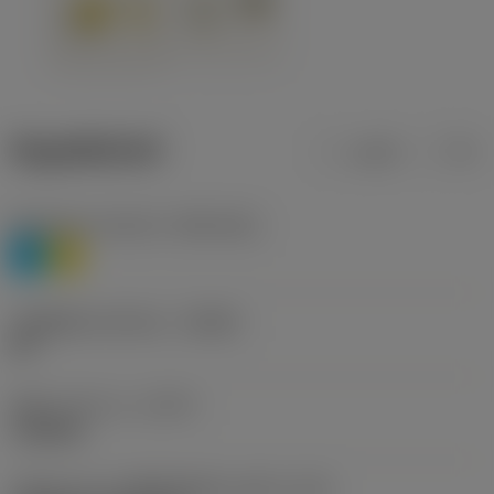
ข้อมูลผลิตภัณฑ์
เมตริก
นิ้ว
Workpiece material
(TMC1ISO)
P
M
รหัสผู้ผลิตร่องหักเศษ
(CBMD)
HR
ชนิดการทำงาน
(CTPT)
roughing
รหัสรูปแบบการติดตั้งเม็ดมีด (เมตริก)
(IFS)