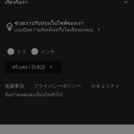
keyboard_arrow_down
เกี่ยวกับเรา
注文
計算ツールとアプリ
サンドビック・コロマントについて
戻る
カタログおよびハンドブック
Manufacturing Wellness
注文を追跡する
ช่วยเราปรับปรุงเว็บไซต์ของเรา
emoji_objects
chevron_right
แบ่งปันความคิดเห็นหรือไอเดียของคุณ
経歴
見積もりを作成する
サステナブルな事業
記事
ミリ
インチ
プレス用
chevron_right
ฝรั่งเศส | 日本語
免責事項
プライバシーポリシー
セキュリティ
ข้อกำหนดและเงื่อนไขทั่วไป