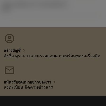
รหัสของชุดที่ออกแล้ว
(RELEASEPACK)
92.3
account_circle
chevron_right
สร้างบัญชี
สั่งซื้อ ดูราคา และตรวจสอบความพร้อมของเครื่องมือ
mail
chevron_right
สมัครรับจดหมายข่าวของเรา
ลงทะเบียน ติดตามข่าวสาร