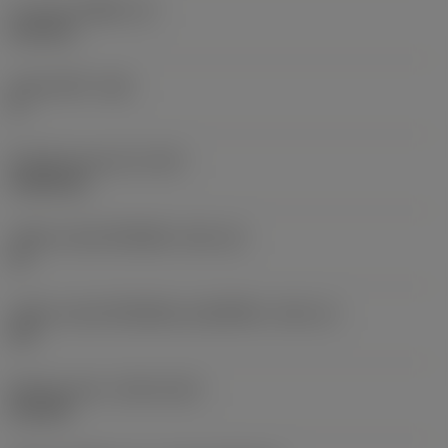
ความหนาเม็ดมีด
(S)
6.35 mm
มุมหลบหลัก
(AN)
0 °
น้ำหนักของอุปกรณ์
(WT)
0.0262 kg
รหัสขนาดช่องใส่เม็ดมีด
(SSC_M)
19
รหัสขนาดช่องใส่เม็ดมีดแบบอิมพีเรียล
(SSC_N)
3/4
Release date
(ValFrom20)
2/11/92