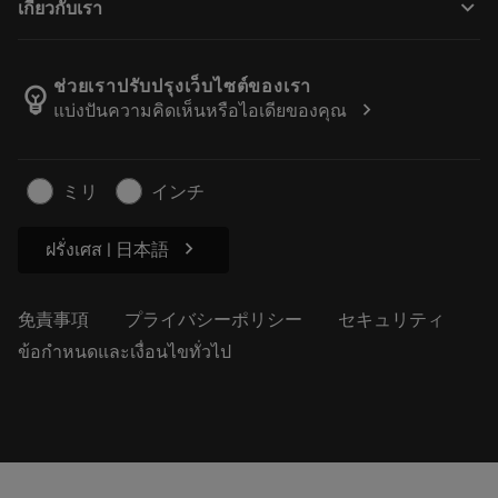
keyboard_arrow_down
เกี่ยวกับเรา
注文
計算ツールとアプリ
サンドビック・コロマントについて
戻る
カタログおよびハンドブック
Manufacturing Wellness
注文を追跡する
ช่วยเราปรับปรุงเว็บไซต์ของเรา
emoji_objects
chevron_right
แบ่งปันความคิดเห็นหรือไอเดียของคุณ
経歴
見積もりを作成する
サステナブルな事業
記事
ミリ
インチ
プレス用
chevron_right
ฝรั่งเศส | 日本語
免責事項
プライバシーポリシー
セキュリティ
ข้อกำหนดและเงื่อนไขทั่วไป