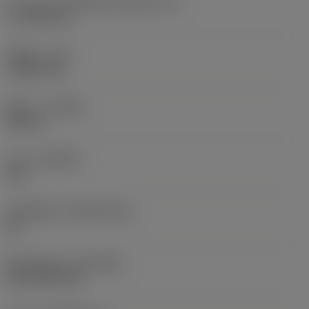
ความยาวประสิทธิผลของคมตัด
(LE)
17.7439 mm
รัศมีมุม
(RE)
1.5875 mm
ทิศทาง
(HAND)
Neutral
เกรด
(GRADE)
235
วัสดุเม็ดมีด
(SUBSTRATE)
HC
ชั้นเคลือบผิว
(COATING)
CVD TiCN+TiN