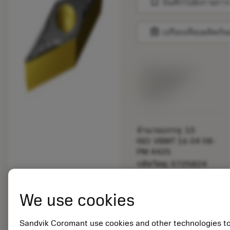
bookmark
บันทึกไปยังรายการ
balance
เปรียบเทียบผลิตภัณ
พร้อมจําหน่าย
ภายในหนึ่ง
สัปดาห์
จำนวนบรรจุ: 10
ISO: VBMT 16 04 08-
PM 4425
รหัสวัสดุ: 5725824
EAN: 10621144
ANSI: CNMM 644-HR
We use cookies
235
การเป็น
deployed_code
ตัวแทน
แสดงโมเดล 3 มิติ
Sandvik Coromant use cookies and other technologies t
remove
add
ทั่วไป
shopping_cart
เพิ่มล