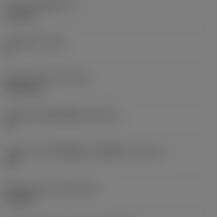
ความหนาเม็ดมีด
(S)
6.35 mm
มุมหลบหลัก
(AN)
0 °
น้ำหนักของอุปกรณ์
(WT)
0.0262 kg
รหัสขนาดช่องใส่เม็ดมีด
(SSC_M)
19
รหัสขนาดช่องใส่เม็ดมีดแบบอิมพีเรียล
(SSC_N)
3/4
Release date
(ValFrom20)
2/11/92