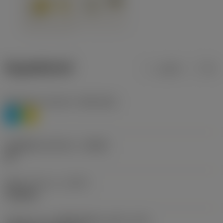
ข้อมูลผลิตภัณฑ์
เมตริก
นิ้ว
Workpiece material
(TMC1ISO)
P
M
รหัสผู้ผลิตร่องหักเศษ
(CBMD)
HR
ชนิดการทำงาน
(CTPT)
roughing
รหัสรูปแบบการติดตั้งเม็ดมีด (เมตริก)
(IFS)