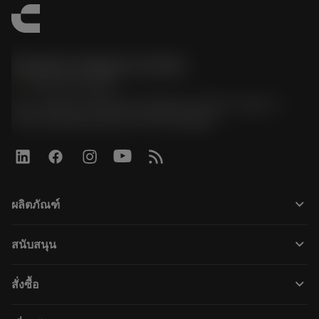
Sandvik Thailand Limited
phone
+66 2 016 2120
51, JL Tower, 19th Floor, Room No. 1904-6, Rama 9
Road, Kwaeng Huamark, Khet Bangkapi
keyboard_arrow_down
ผลิตภัณฑ์
すべてのツール
keyboard_arrow_down
สนับสนุน
すべてのソフトウェア
カスタマーサービス
リサイクル
keyboard_arrow_down
สั่งซื้อ
販売店および専門家
再生処理
購入方法
ガイドとチュートリアル
テーラーメード