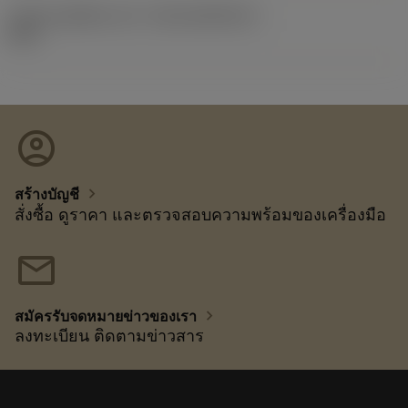
รหัสของชุดที่ออกแล้ว
(RELEASEPACK)
92.3
account_circle
chevron_right
สร้างบัญชี
สั่งซื้อ ดูราคา และตรวจสอบความพร้อมของเครื่องมือ
mail
chevron_right
สมัครรับจดหมายข่าวของเรา
ลงทะเบียน ติดตามข่าวสาร