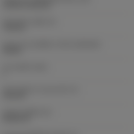
Cylindrical fixing hole
เส้นผ่าศูนย์กลางรูยึด
(D1)
7.925 mm
รูปทรงและขนาดเม็ดมีด
(CUTINT_SIZESHAPE)
CN1906
จำนวนคมตัด
(CEDC)
2
เส้นผ่านศูนย์กลางวงกลมแนบใน
(IC)
19.05 mm
รหัสรูปทรงเม็ดมีด
(SC)
Rhombic 80