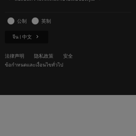
职业发展
生成报价单
可持续业务
文章
公制
英制
供新闻媒体使用
chevron_right
จีน | 中文
法律声明
隐私政策
安全
ข้อกำหนดและเงื่อนไขทั่วไป