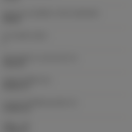
รูปทรงและขนาดเม็ดมีด
(CUTINT_SIZESHAPE)
VB1604
จำนวนคมตัด
(CEDC)
2
เส้นผ่านศูนย์กลางวงกลมแนบใน
(IC)
9.525 mm
รหัสรูปทรงเม็ดมีด
(SC)
Rhombic 35
ความยาวประสิทธิผลของคมตัด
(LE)
15.4063 mm
รัศมีมุม
(RE)
1.1906 mm