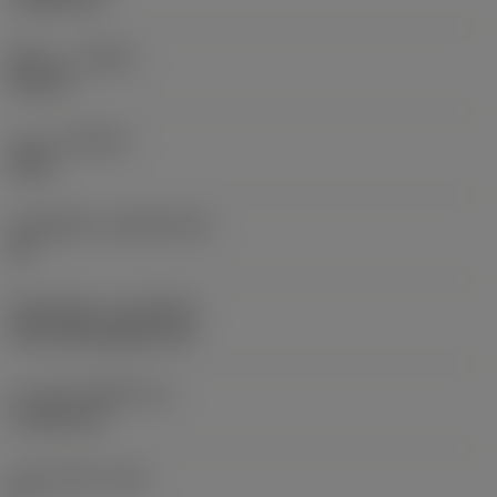
ทิศทาง
(HAND)
Neutral
เกรด
(GRADE)
4425
วัสดุเม็ดมีด
(SUBSTRATE)
HC
ชั้นเคลือบผิว
(COATING)
CVD TiCN+Al2O3+TiN
ความหนาเม็ดมีด
(S)
4.7625 mm
มุมหลบหลัก
(AN)