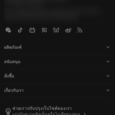
phone
+66 2 016 2120
51, JL Tower, 19th Floor, Room No. 1904-6, Rama 9
Road, Kwaeng Huamark, Khet Bangkapi
keyboard_arrow_down
ผลิตภัณฑ์
全部刀具
keyboard_arrow_down
สนับสนุน
所有软件
客户服务
回收
keyboard_arrow_down
สั่งซื้อ
分销商和专业人士
翻新
如何购买
指南与教程
Tailor Made
keyboard_arrow_down
เกี่ยวกับเรา
订购
计算器和应用程序
关于Sandvik Coromant
返回
产品目录和手册
Manufacturing Wellness
跟踪订单
ช่วยเราปรับปรุงเว็บไซต์ของเรา
emoji_objects
chevron_right
แบ่งปันความคิดเห็นหรือไอเดียของคุณ