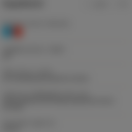
ข้อมูลผลิตภัณฑ์
เมตริก
นิ้ว
Workpiece material
(TMC1ISO)
P
K
รหัสผู้ผลิตร่องหักเศษ
(CBMD)
UM
ชนิดการทำงาน
(CTPT)
pre-machining with demand on surface
รหัสรูปแบบการติดตั้งเม็ดมีด (เมตริก)
(IFS)
Partly cylindrical, 40-60 deg countersink on one or
two sides
เส้นผ่าศูนย์กลางรูยึด
(D1)
4.4 mm