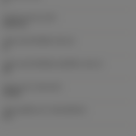
5 °
น้ำหนักของอุปกรณ์
(WT)
0.0067 kg
รหัสขนาดช่องใส่เม็ดมีด
(SSC_M)
16
รหัสขนาดช่องใส่เม็ดมีดแบบอิมพีเรียล
(SSC_N)
3/8
Release date
(ValFrom20)
19/2/21
รหัสของชุดที่ออกแล้ว
(RELEASEPACK)
21.1