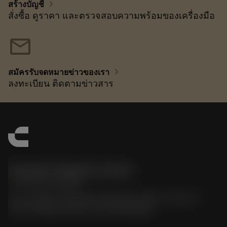
chevron_right
สร้างบัญชี
สั่งซื้อ ดูราคา และตรวจสอบความพร้อมของเครื่องมือ
mail
chevron_right
สมัครรับจดหมายข่าวของเรา
ลงทะเบียน ติดตามข่าวสาร
Sandvik Thailand Limited
phone
+66 2 016 2120
51, JL Tower, 19th Floor, Room No. 1904-6, Rama 9
Road, Kwaeng Huamark, Khet Bangkapi