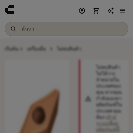
account_circle
shopping_cart
menu
chevron_right
chevron_right
เริ่มต้น
เครื่องมือ
ไม่พบสินค้า.
ไม่พบสินค้า
ไม่ได้วาง
จำหน่ายใน
ประเทศของ
คุณ หากคุณ
warning
กำลังมองหา
ผลิตภัณฑ์ใน
ประเทศ คุณ
ต้อง
เข้าสู่
ระบบเพื่อดู
ผลิตภัณฑ์นี้