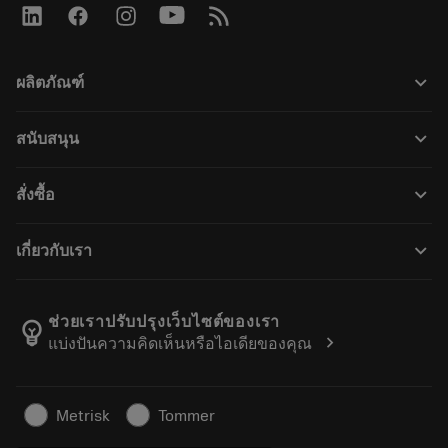
keyboard_arrow_down
ผลิตภัณฑ์
Todas as ferramentas
keyboard_arrow_down
สนับสนุน
Todos os softwares
Atendimento ao cliente
Reciclagem
keyboard_arrow_down
สั่งซื้อ
Distribuidores e especialistas
Recondicionamento
Como comprar
Guias e tutoriais
Tailor Made
keyboard_arrow_down
เกี่ยวกับเรา
Pedido
Calculadoras e aplicativos
Sobre a Sandvik Coromant
Voltar
Catálogos e manuais
Manufacturing Wellness
Rastreie seu pedido
ช่วยเราปรับปรุงเว็บไซต์ของเรา
emoji_objects
chevron_right
แบ่งปันความคิดเห็นหรือไอเดียของคุณ
Carreira
Faça uma cotação
Negócios sustentáveis
Artigos
Metrisk
Tommer
Para a prensa