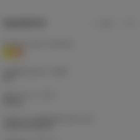
ข้อมูลผลิตภัณฑ์
เมตริก
นิ้ว
Workpiece material
(TMC1ISO)
M
S
รหัสผู้ผลิตร่องหักเศษ
(CBMD)
SGF
ชนิดการทำงาน
(CTPT)
finishing
รหัสรูปแบบการติดตั้งเม็ดมีด (เมตริก)
(IFS)
Cylindrical fixing hole