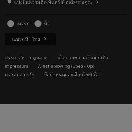
chevron_right
แบ่งปันความคิดเห็นหรือไอเดียของคุณ
ค้นหาเรา
คำ ถาม
สำหรับสื่อมวลชน
ติดต่อเรา
ข้อมูลความปลอดภัยในการทำงาน
เมตริก
นิ้ว
ความยั่งยืน
chevron_right
เยอรมนี | ไทย
ประกาศทางกฎหมาย
นโยบายความเป็นส่วนตัว
Impressum
Whistleblowing (Speak Up)
ความปลอดภัย
ข้อกำหนดและเงื่อนไขทั่วไป