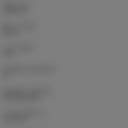
รัศมีมุม
(RE)
0.3969 mm
ทิศทาง
(HAND)
Neutral
เกรด
(GRADE)
1125
วัสดุเม็ดมีด
(SUBSTRATE)
HC
ชั้นเคลือบผิว
(COATING)
PVD TiAlN+TiAlN
ความหนาเม็ดมีด
(S)
4.7625 mm