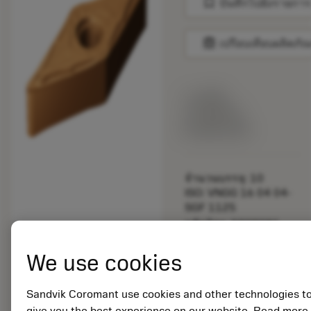
bookmark
บันทึกไปยังรายการ
balance
เปรียบเทียบผลิตภัณ
ราคาตั้ง:
37.40 EUR
ผลิตตามสั่ง
จำนวนบรรจุ: 10
ISO: VNGG 16 04 04-
SGF 1125
รหัสวัสดุ: 5909081
EAN: 25909081
We use cookies
ANSI: VNGG 331-SGF
1125
การเป็น
deployed_code
Sandvik Coromant use cookies and other technologies t
ตัวแทน
แสดงโมเดล 3 มิติ
ทั่วไป
give you the best experience on our website. Read more