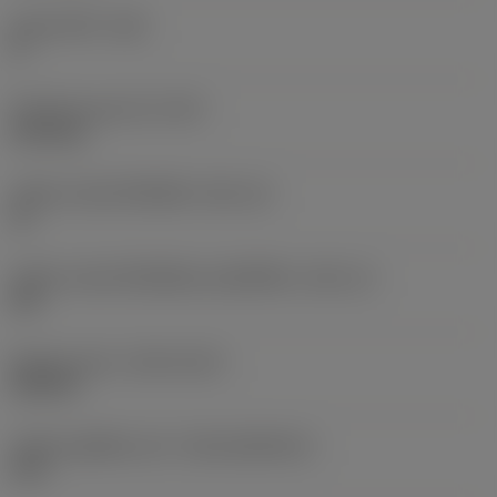
มุมหลบหลัก
(AN)
0 °
น้ำหนักของอุปกรณ์
(WT)
0.014 kg
รหัสขนาดช่องใส่เม็ดมีด
(SSC_M)
16
รหัสขนาดช่องใส่เม็ดมีดแบบอิมพีเรียล
(SSC_N)
3/8
Release date
(ValFrom20)
18/9/10
รหัสของชุดที่ออกแล้ว
(RELEASEPACK)
10.2