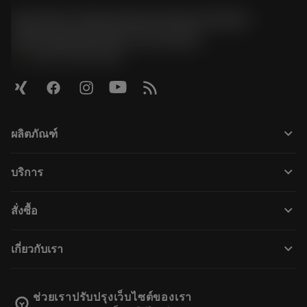
Sandvik Tooling Deutschland GmbH -
Geschäftsbereich Coromant
phone
+4921141873489
keyboard_arrow_down
ผลิตภัณฑ์
ผลิตภัณฑ์ทั้งหมด
keyboard_arrow_down
บริการ
CoroPlus® Tool Guide
การรีไซเคิล
Tool Assembly
keyboard_arrow_down
สั่งซื้อ
การฟื้นฟูสภาพเครื่องมือ
Tailor Made
วิธีการซื้อ
ความรู้
แคตตาล็อก
keyboard_arrow_down
เกี่ยวกับเรา
สั่ง ซื้อ
บทเรียนอิเล็กทรอนิกส์
ตำแหน่งงาน
ผลการค้นหา
กิจกรรมและการฝึกอบรม
เกี่ยวกับแซนด์วิคโคโรม้อนท์
ติดตามคําสั่งซื้อของคุณ
Tool ID
ช่วยเราปรับปรุงเว็บไซต์ของเรา
emoji_objects