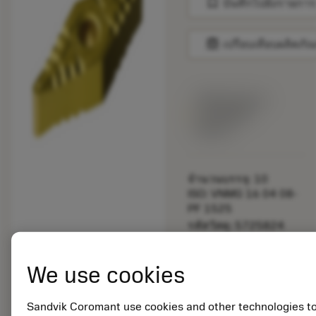
bookmark
บันทึกไปยังรายการ
balance
เปรียบเทียบผลิตภัณ
พร้อมจําหน่าย
ภายในหนึ่ง
สัปดาห์
จำนวนบรรจุ: 10
ISO: VNMG 16 04 08-
PF 1525
รหัสวัสดุ: 5725824
EAN: 10621144
ANSI: CNMM 644-HR
We use cookies
235
การเป็น
deployed_code
ตัวแทน
แสดงโมเดล 3 มิติ
Sandvik Coromant use cookies and other technologies t
remove
add
ทั่วไป
shopping_cart
เพิ่มล