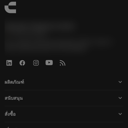
Sandvik Thailand Limited
phone
+66 2 016 2120
51, JL Tower, 19th Floor, Room No. 1904-6, Rama 9
Road, Kwaeng Huamark, Khet Bangkapi
keyboard_arrow_down
ผลิตภัณฑ์
すべてのツール
keyboard_arrow_down
สนับสนุน
すべてのソフトウェア
カスタマーサービス
リサイクル
keyboard_arrow_down
สั่งซื้อ
販売店および専門家
再生処理
購入方法
ガイドとチュートリアル
テーラーメード