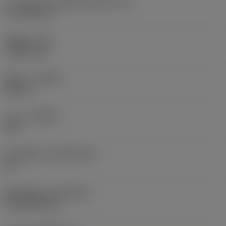
ความยาวประสิทธิผลของคมตัด
(LE)
17.7439 mm
รัศมีมุม
(RE)
1.5875 mm
ทิศทาง
(HAND)
Neutral
เกรด
(GRADE)
235
วัสดุเม็ดมีด
(SUBSTRATE)
HC
ชั้นเคลือบผิว
(COATING)
CVD TiCN+TiN