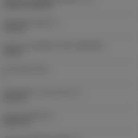
Cylindrical fixing hole
เส้นผ่าศูนย์กลางรูยึด
(D1)
7.925 mm
รูปทรงและขนาดเม็ดมีด
(CUTINT_SIZESHAPE)
CN1906
จำนวนคมตัด
(CEDC)
2
เส้นผ่านศูนย์กลางวงกลมแนบใน
(IC)
19.05 mm
รหัสรูปทรงเม็ดมีด
(SC)
Rhombic 80