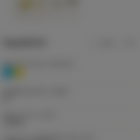
ข้อมูลผลิตภัณฑ์
เมตริก
นิ้ว
Workpiece material
(TMC1ISO)
P
M
รหัสผู้ผลิตร่องหักเศษ
(CBMD)
HR
ชนิดการทำงาน
(CTPT)
roughing
รหัสรูปแบบการติดตั้งเม็ดมีด (เมตริก)
(IFS)