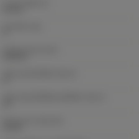
ความหนาเม็ดมีด
(S)
6.35 mm
มุมหลบหลัก
(AN)
0 °
น้ำหนักของอุปกรณ์
(WT)
0.0262 kg
รหัสขนาดช่องใส่เม็ดมีด
(SSC_M)
19
รหัสขนาดช่องใส่เม็ดมีดแบบอิมพีเรียล
(SSC_N)
3/4
Release date
(ValFrom20)
2/11/92