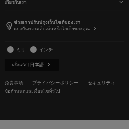
keyboard_arrow_down
เกี่ยวกับเรา
注文
計算ツールとアプリ
サンドビック・コロマントについて
戻る
カタログおよびハンドブック
Manufacturing Wellness
注文を追跡する
ช่วยเราปรับปรุงเว็บไซต์ของเรา
emoji_objects
chevron_right
แบ่งปันความคิดเห็นหรือไอเดียของคุณ
経歴
見積もりを作成する
サステナブルな事業
記事
ミリ
インチ
プレス用
chevron_right
ฝรั่งเศส | 日本語
免責事項
プライバシーポリシー
セキュリティ
ข้อกำหนดและเงื่อนไขทั่วไป