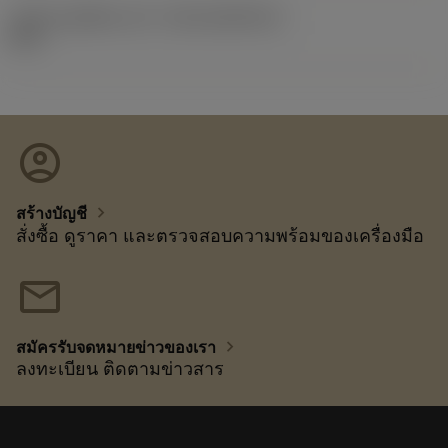
รหัสของชุดที่ออกแล้ว
(RELEASEPACK)
92.3
account_circle
chevron_right
สร้างบัญชี
สั่งซื้อ ดูราคา และตรวจสอบความพร้อมของเครื่องมือ
mail
chevron_right
สมัครรับจดหมายข่าวของเรา
ลงทะเบียน ติดตามข่าวสาร