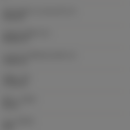
เส้นผ่านศูนย์กลางวงกลมแนบใน
(IC)
9.525 mm
รหัสรูปทรงเม็ดมีด
(SC)
Rhombic 35
ความยาวประสิทธิผลของคมตัด
(LE)
15.806 mm
รัศมีมุม
(RE)
0.7938 mm
ทิศทาง
(HAND)
Neutral
เกรด
(GRADE)
S05F