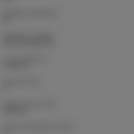
วัสดุเม็ดมีด
(SUBSTRATE)
HC
ชั้นเคลือบผิว
(COATING)
CVD TiCrN+Al2O3+TiN
ความหนาเม็ดมีด
(S)
4.7625 mm
มุมหลบหลัก
(AN)
0 °
น้ำหนักของอุปกรณ์
(WT)
0.0087 kg
รหัสขนาดช่องใส่เม็ดมีด
(SSC_M)
16