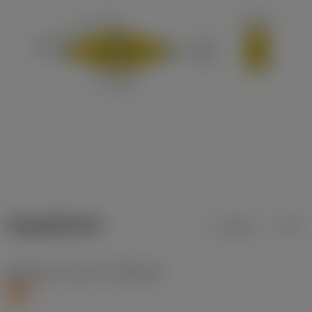
ข้อมูลผลิตภัณฑ์
เมตริก
นิ้ว
Workpiece material
(TMC1ISO)
S