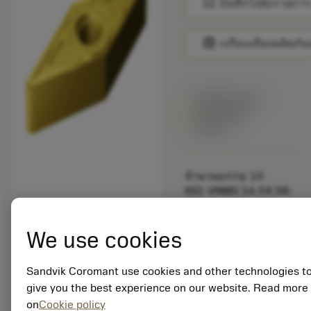
bookmark
บันทึกไปยังรายการ
balance
เปรียบเทียบผลิตภัณ
พร้อมจําหน่าย
ภายในหนึ่ง
สัปดาห์
จำนวนบรรจุ: 10
ISO: VNMG 16 04 08-
SM S05F
รหัสวัสดุ: 5915144
We use cookies
EAN: 25915144
ANSI: VNMG 332-SM
S05F
Sandvik Coromant use cookies and other technologies t
การเป็น
give you the best experience on our website. Read more
deployed_code
ตัวแทน
แสดงโมเดล 3 มิติ
on
Cookie policy
remove
add
ทั่วไป
shopping_cart
เพิ่มล