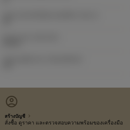
รหัสขนาดช่องใส่เม็ดมีดแบบอิมพีเรียล
(SSC_N)
3/8
Release date
(ValFrom20)
21/9/10
รหัสของชุดที่ออกแล้ว
(RELEASEPACK)
10.2
account_circle
chevron_right
สร้างบัญชี
สั่งซื้อ ดูราคา และตรวจสอบความพร้อมของเครื่องมือ