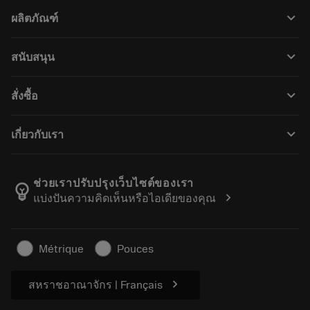
keyboard_arrow_down
ผลิตภัณฑ์
เครื่องมือทั้งหมด
keyboard_arrow_down
สนับสนุน
ซอฟต์แวร์ทั้งหมด
ฝ่ายบริการลูกค้า
การรีไซเคิล
keyboard_arrow_down
สั่งซื้อ
ผู้จัดจำหน่ายและผู้เชี่ยวชาญ
การปรับสภาพใหม่
วิธีซื้อ
คู่มือและบทช่วยสอน
Tailor Made
keyboard_arrow_down
เกี่ยวกับเรา
สั่งซื้อ
เครื่องคิดเลขและแอป
เกี่ยวกับ Sandvik Coromant
ส่งคืน
แคตตาล็อกและคู่มืออ้างอิง
Manufacturing Wellness
ติดตามคำสั่งซื้อของคุณ
ช่วยเราปรับปรุงเว็บไซต์ของเรา
emoji_objects
chevron_right
แบ่งปันความคิดเห็นหรือไอเดียของคุณ
อาชีพ
ทำใบเสนอราคา
ธุรกิจที่ยั่งยืน
บทความ
Métrique
Pouces
สำหรับสื่อมวลชน
chevron_right
สหราชอาณาจักร | Français