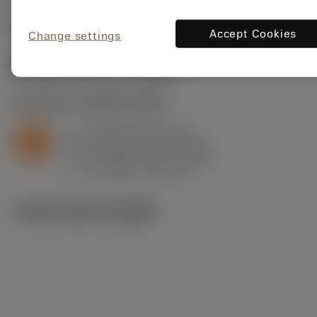
Accept Cookies
Change settings
ค่าเริ่มต้น
(KAPR
93 deg
)
S2.0.Z.AG
,
ความแข็ง: 350 HB
a
1.5 mm (0.2 - 2.5)
p
S
f
0.2 mm/r (0.07 - 0.23)
n
h
0.2 mm/r (0.07 - 0.23)
ex
v
75 m/min (90 - 70)
c
ภาพประกอบทางเทคนิค