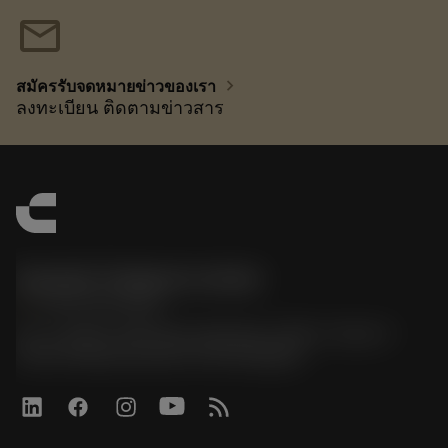
mail
chevron_right
สมัครรับจดหมายข่าวของเรา
ลงทะเบียน ติดตามข่าวสาร
Sandvik Thailand Limited
phone
+66 2 016 2120
51, JL Tower, 19th Floor, Room No. 1904-6, Rama 9
Road, Kwaeng Huamark, Khet Bangkapi