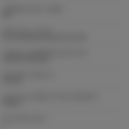
รหัสผู้ผลิตร่องหักเศษ
(CBMD)
SM
ชนิดการทำงาน
(CTPT)
pre-machining with demand on surface
รหัสรูปแบบการติดตั้งเม็ดมีด (เมตริก)
(IFS)
Cylindrical fixing hole
เส้นผ่าศูนย์กลางรูยึด
(D1)
3.81 mm
รูปทรงและขนาดเม็ดมีด
(CUTINT_SIZESHAPE)
VN1604
จำนวนคมตัด
(CEDC)
4