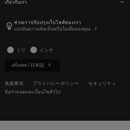
keyboard_arrow_down
เกี่ยวกับเรา
注文
計算ツールとアプリ
サンドビック・コロマントについて
戻る
カタログおよびハンドブック
Manufacturing Wellness
注文を追跡する
ช่วยเราปรับปรุงเว็บไซต์ของเรา
emoji_objects
chevron_right
แบ่งปันความคิดเห็นหรือไอเดียของคุณ
経歴
見積もりを作成する
サステナブルな事業
記事
ミリ
インチ
プレス用
chevron_right
ฝรั่งเศส | 日本語
免責事項
プライバシーポリシー
セキュリティ
ข้อกำหนดและเงื่อนไขทั่วไป