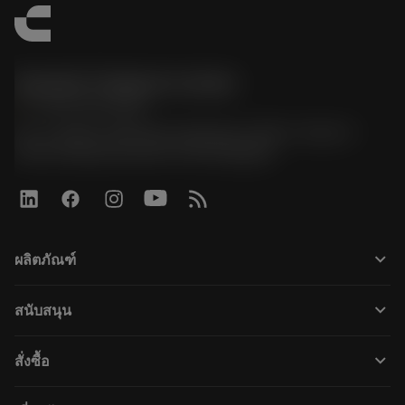
Sandvik Thailand Limited
phone
+66 2 016 2120
51, JL Tower, 19th Floor, Room No. 1904-6, Rama 9
Road, Kwaeng Huamark, Khet Bangkapi
keyboard_arrow_down
ผลิตภัณฑ์
すべてのツール
keyboard_arrow_down
สนับสนุน
すべてのソフトウェア
カスタマーサービス
リサイクル
keyboard_arrow_down
สั่งซื้อ
販売店および専門家
再生処理
購入方法
ガイドとチュートリアル
テーラーメード