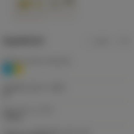
ข้อมูลผลิตภัณฑ์
เมตริก
นิ้ว
Workpiece material
(TMC1ISO)
P
M
รหัสผู้ผลิตร่องหักเศษ
(CBMD)
HR
ชนิดการทำงาน
(CTPT)
roughing
รหัสรูปแบบการติดตั้งเม็ดมีด (เมตริก)
(IFS)