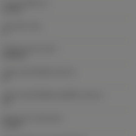
ความหนาเม็ดมีด
(S)
6.35 mm
มุมหลบหลัก
(AN)
0 °
น้ำหนักของอุปกรณ์
(WT)
0.0262 kg
รหัสขนาดช่องใส่เม็ดมีด
(SSC_M)
19
รหัสขนาดช่องใส่เม็ดมีดแบบอิมพีเรียล
(SSC_N)
3/4
Release date
(ValFrom20)
2/11/92