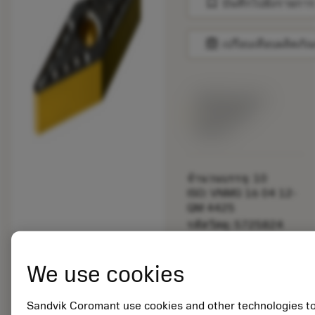
bookmark
บันทึกไปยังรายการ
balance
เปรียบเทียบผลิตภัณ
พร้อมจําหน่าย
ภายในหนึ่ง
สัปดาห์
จำนวนบรรจุ: 10
ISO: VNMG 16 04 12-
QM 4425
รหัสวัสดุ: 5725824
EAN: 10621144
ANSI: CNMM 644-HR
We use cookies
235
การเป็น
deployed_code
ตัวแทน
แสดงโมเดล 3 มิติ
Sandvik Coromant use cookies and other technologies t
remove
add
ทั่วไป
shopping_cart
เพิ่มล