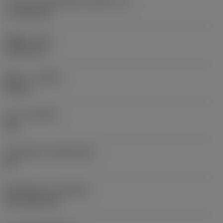
ความยาวประสิทธิผลของคมตัด
(LE)
17.7439 mm
รัศมีมุม
(RE)
1.5875 mm
ทิศทาง
(HAND)
Neutral
เกรด
(GRADE)
235
วัสดุเม็ดมีด
(SUBSTRATE)
HC
ชั้นเคลือบผิว
(COATING)
CVD TiCN+TiN