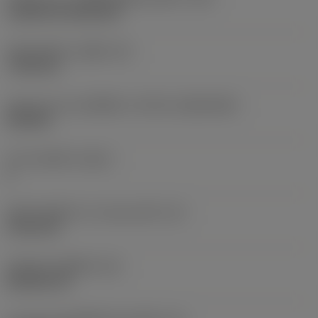
Cylindrical fixing hole
เส้นผ่าศูนย์กลางรูยึด
(D1)
7.925 mm
รูปทรงและขนาดเม็ดมีด
(CUTINT_SIZESHAPE)
CN1906
จำนวนคมตัด
(CEDC)
2
เส้นผ่านศูนย์กลางวงกลมแนบใน
(IC)
19.05 mm
รหัสรูปทรงเม็ดมีด
(SC)
Rhombic 80