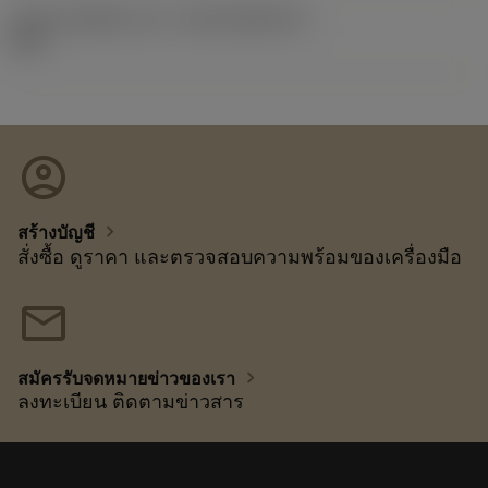
รหัสของชุดที่ออกแล้ว
(RELEASEPACK)
92.3
account_circle
chevron_right
สร้างบัญชี
สั่งซื้อ ดูราคา และตรวจสอบความพร้อมของเครื่องมือ
mail
chevron_right
สมัครรับจดหมายข่าวของเรา
ลงทะเบียน ติดตามข่าวสาร