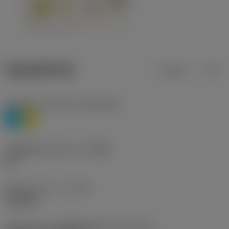
ข้อมูลผลิตภัณฑ์
เมตริก
นิ้ว
Workpiece material
(TMC1ISO)
P
M
รหัสผู้ผลิตร่องหักเศษ
(CBMD)
HR
ชนิดการทำงาน
(CTPT)
roughing
รหัสรูปแบบการติดตั้งเม็ดมีด (เมตริก)
(IFS)