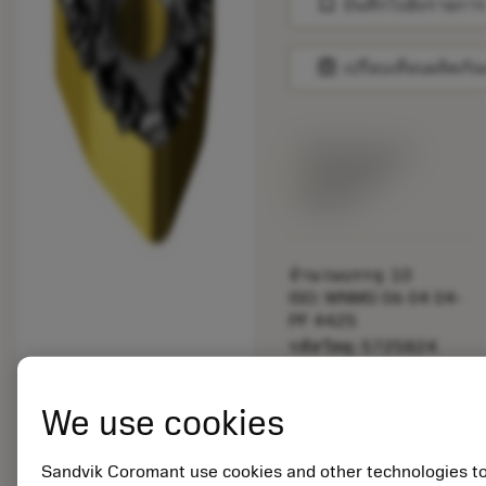
bookmark
บันทึกไปยังรายการ
balance
เปรียบเทียบผลิตภัณ
พร้อมจําหน่าย
ภายในหนึ่ง
สัปดาห์
จำนวนบรรจุ: 10
ISO: WNMG 06 04 04-
PF 4425
รหัสวัสดุ: 5725824
EAN: 10621144
ANSI: CNMM 644-HR
We use cookies
235
การเป็น
deployed_code
ตัวแทน
แสดงโมเดล 3 มิติ
Sandvik Coromant use cookies and other technologies t
remove
add
ทั่วไป
shopping_cart
เพิ่มล