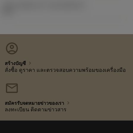
รหัสของชุดที่ออกแล้ว
(RELEASEPACK)
92.3
account_circle
chevron_right
สร้างบัญชี
สั่งซื้อ ดูราคา และตรวจสอบความพร้อมของเครื่องมือ
mail
chevron_right
สมัครรับจดหมายข่าวของเรา
ลงทะเบียน ติดตามข่าวสาร