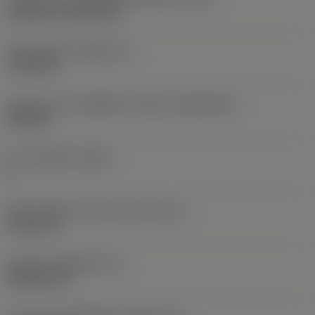
Cylindrical fixing hole
เส้นผ่าศูนย์กลางรูยึด
(D1)
7.925 mm
รูปทรงและขนาดเม็ดมีด
(CUTINT_SIZESHAPE)
CN1906
จำนวนคมตัด
(CEDC)
2
เส้นผ่านศูนย์กลางวงกลมแนบใน
(IC)
19.05 mm
รหัสรูปทรงเม็ดมีด
(SC)
Rhombic 80