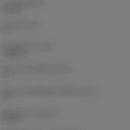
ความหนาเม็ดมีด
(S)
6.35 mm
มุมหลบหลัก
(AN)
0 °
น้ำหนักของอุปกรณ์
(WT)
0.0262 kg
รหัสขนาดช่องใส่เม็ดมีด
(SSC_M)
19
รหัสขนาดช่องใส่เม็ดมีดแบบอิมพีเรียล
(SSC_N)
3/4
Release date
(ValFrom20)
2/11/92