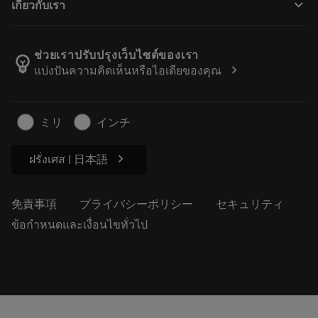
keyboard_arrow_down
เกี่ยวกับเรา
注文
計算ツールとアプリ
サンドビック・コロマントについて
戻る
カタログおよびハンドブック
Manufacturing Wellness
注文を追跡する
ช่วยเราปรับปรุงเว็บไซต์ของเรา
emoji_objects
chevron_right
แบ่งปันความคิดเห็นหรือไอเดียของคุณ
経歴
見積もりを作成する
サステナブルな事業
記事
ミリ
インチ
プレス用
chevron_right
ฝรั่งเศส | 日本語
免責事項
プライバシーポリシー
セキュリティ
ข้อกำหนดและเงื่อนไขทั่วไป