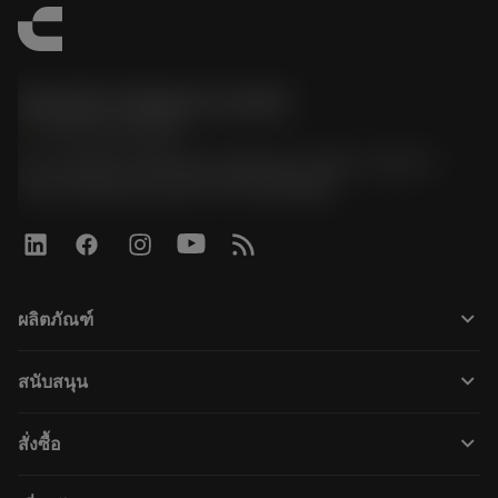
Sandvik Thailand Limited
phone
+66 2 016 2120
51, JL Tower, 19th Floor, Room No. 1904-6, Rama 9
Road, Kwaeng Huamark, Khet Bangkapi
keyboard_arrow_down
ผลิตภัณฑ์
すべてのツール
keyboard_arrow_down
สนับสนุน
すべてのソフトウェア
カスタマーサービス
リサイクル
keyboard_arrow_down
สั่งซื้อ
販売店および専門家
再生処理
購入方法
ガイドとチュートリアル
テーラーメード