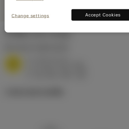
remove
add
ทั่วไป
shopping_cart
เพิ่มล
Accept Cookies
Change settings
ค่าเริ่มต้น
(KAPR
95 deg
)
M1.0.Z.AQ
,
ความแข็ง: 200 HB
a
2 mm (1.5 - 3)
p
M
f
0.3 mm/r (0.15 - 0.55)
n
h
0.3 mm/r (0.15 - 0.55)
ex
v
195 m/min (255 - 135)
c
ภาพประกอบทางเทคนิค