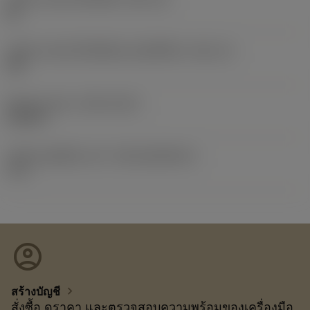
06
รหัสขนาดช่องใส่เม็ดมีดแบบอิมพีเรียล
(SSC_N)
3/8
Release date
(ValFrom20)
19/2/17
รหัสของชุดที่ออกแล้ว
(RELEASEPACK)
17.1
account_circle
chevron_right
สร้างบัญชี
สั่งซื้อ ดูราคา และตรวจสอบความพร้อมของเครื่องมือ