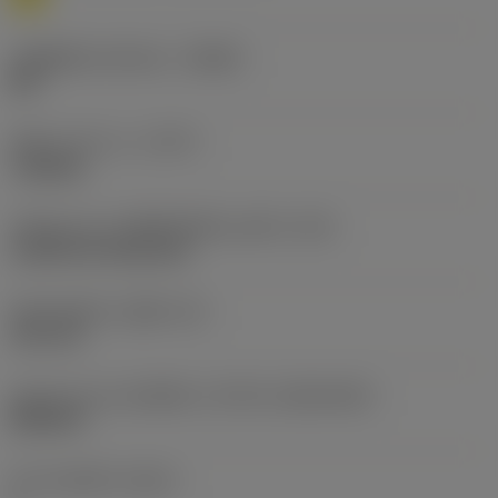
รหัสผู้ผลิตร่องหักเศษ
(CBMD)
MR
ชนิดการทำงาน
(CTPT)
roughing
รหัสรูปแบบการติดตั้งเม็ดมีด (เมตริก)
(IFS)
Cylindrical fixing hole
เส้นผ่าศูนย์กลางรูยึด
(D1)
3.81 mm
รูปทรงและขนาดเม็ดมีด
(CUTINT_SIZESHAPE)
WN0604
จำนวนคมตัด
(CEDC)