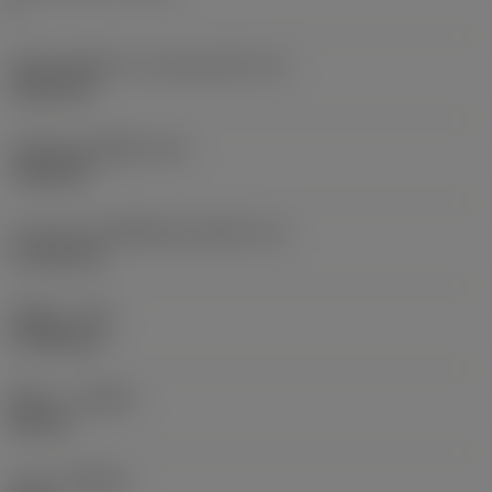
6
เส้นผ่านศูนย์กลางวงกลมแนบใน
(IC)
9.525 mm
รหัสรูปทรงเม็ดมีด
(SC)
Trigon 80
ความยาวประสิทธิผลของคมตัด
(LE)
5.7155 mm
รัศมีมุม
(RE)
0.7938 mm
ทิศทาง
(HAND)
Neutral
เกรด
(GRADE)