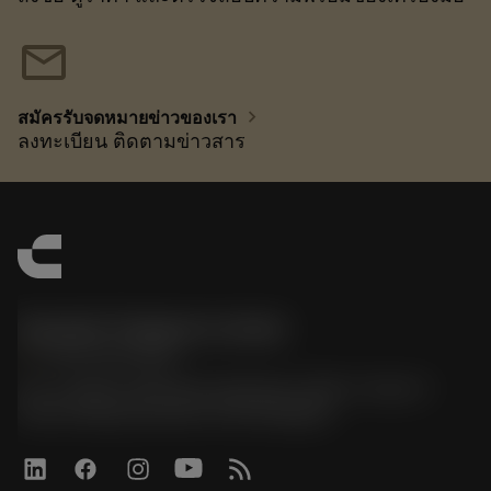
mail
chevron_right
สมัครรับจดหมายข่าวของเรา
ลงทะเบียน ติดตามข่าวสาร
Sandvik Thailand Limited
phone
+66 2 016 2120
51, JL Tower, 19th Floor, Room No. 1904-6, Rama 9
Road, Kwaeng Huamark, Khet Bangkapi