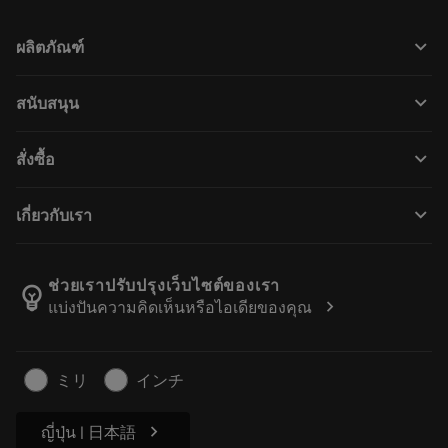
keyboard_arrow_down
ผลิตภัณฑ์
เครื่องมือทั้งหมด
keyboard_arrow_down
สนับสนุน
ซอฟต์แวร์ทั้งหมด
ฝ่ายบริการลูกค้า
การรีไซเคิล
keyboard_arrow_down
สั่งซื้อ
ผู้จัดจำหน่ายและผู้เชี่ยวชาญ
การปรับสภาพใหม่
วิธีซื้อ
คู่มือและบทช่วยสอน
Tailor Made
keyboard_arrow_down
เกี่ยวกับเรา
สั่งซื้อ
เครื่องคิดเลขและแอป
เกี่ยวกับ Sandvik Coromant
ส่งคืน
แคตตาล็อกและคู่มืออ้างอิง
Manufacturing Wellness
ติดตามคำสั่งซื้อของคุณ
ช่วยเราปรับปรุงเว็บไซต์ของเรา
emoji_objects
chevron_right
แบ่งปันความคิดเห็นหรือไอเดียของคุณ
อาชีพ
ทำใบเสนอราคา
ธุรกิจที่ยั่งยืน
บทความ
ミリ
インチ
สำหรับสื่อมวลชน
chevron_right
ญี่ปุ่น | 日本語