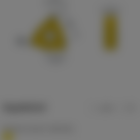
ข้อมูลผลิตภัณฑ์
เมตริก
นิ้ว
Workpiece material
(TMC1ISO)
M