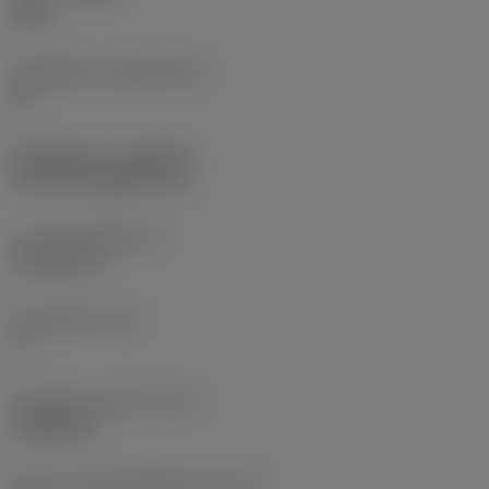
2220
วัสดุเม็ดมีด
(SUBSTRATE)
HC
ชั้นเคลือบผิว
(COATING)
CVD TiCN+Al2O3+TiN
ความหนาเม็ดมีด
(S)
4.7625 mm
มุมหลบหลัก
(AN)
0 °
น้ำหนักของอุปกรณ์
(WT)
0.0003 kg
รหัสขนาดช่องใส่เม็ดมีด
(SSC_M)