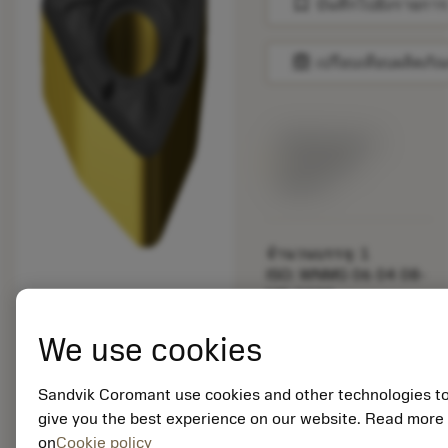
bookmark
บันทึกไปยังรายการ
balance
เปรียบเทียบผลิตภัณ
พร้อมจําหน่าย
ภายในหนึ่ง
สัปดาห์
จำนวนบรรจุ: 1
ISO: WNMG 06 04 08-
MR 2220
รหัสวัสดุ: 7231497
We use cookies
EAN:
7323221714970
ANSI: WNMG 332-MR
Sandvik Coromant use cookies and other technologies t
2220
give you the best experience on our website. Read more
การเป็น
deployed_code
on
Cookie policy
ตัวแทน
แสดงโมเดล 3 มิติ