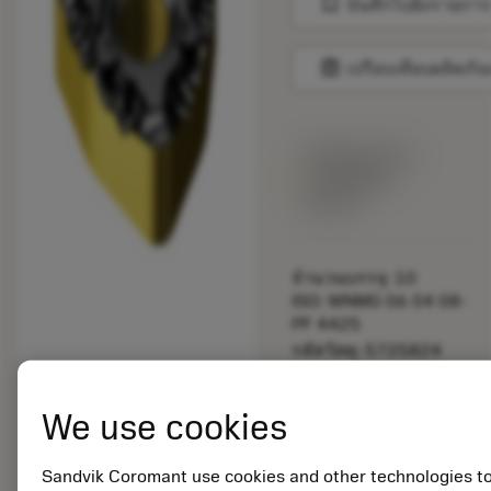
bookmark
บันทึกไปยังรายการ
balance
เปรียบเทียบผลิตภัณ
พร้อมจําหน่าย
ภายในหนึ่ง
สัปดาห์
จำนวนบรรจุ: 10
ISO: WNMG 06 04 08-
PF 4425
รหัสวัสดุ: 5725824
EAN: 10621144
ANSI: CNMM 644-HR
We use cookies
235
การเป็น
deployed_code
ตัวแทน
แสดงโมเดล 3 มิติ
Sandvik Coromant use cookies and other technologies t
remove
add
ทั่วไป
shopping_cart
เพิ่มล