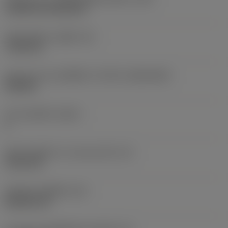
Cylindrical fixing hole
เส้นผ่าศูนย์กลางรูยึด
(D1)
7.925 mm
รูปทรงและขนาดเม็ดมีด
(CUTINT_SIZESHAPE)
CN1906
จำนวนคมตัด
(CEDC)
2
เส้นผ่านศูนย์กลางวงกลมแนบใน
(IC)
19.05 mm
รหัสรูปทรงเม็ดมีด
(SC)
Rhombic 80