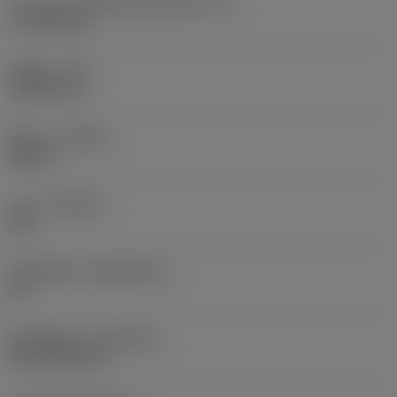
ความยาวประสิทธิผลของคมตัด
(LE)
17.7439 mm
รัศมีมุม
(RE)
1.5875 mm
ทิศทาง
(HAND)
Neutral
เกรด
(GRADE)
235
วัสดุเม็ดมีด
(SUBSTRATE)
HC
ชั้นเคลือบผิว
(COATING)
CVD TiCN+TiN