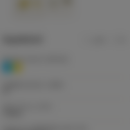
ข้อมูลผลิตภัณฑ์
เมตริก
นิ้ว
Workpiece material
(TMC1ISO)
P
M
รหัสผู้ผลิตร่องหักเศษ
(CBMD)
HR
ชนิดการทำงาน
(CTPT)
roughing
รหัสรูปแบบการติดตั้งเม็ดมีด (เมตริก)
(IFS)