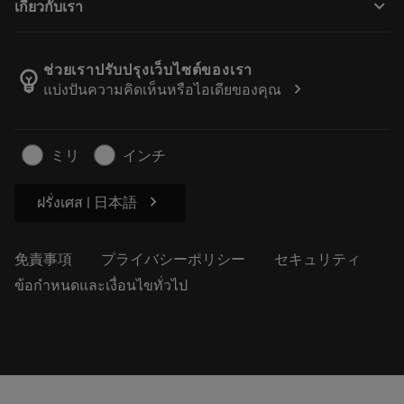
keyboard_arrow_down
เกี่ยวกับเรา
注文
計算ツールとアプリ
サンドビック・コロマントについて
戻る
カタログおよびハンドブック
Manufacturing Wellness
注文を追跡する
ช่วยเราปรับปรุงเว็บไซต์ของเรา
emoji_objects
chevron_right
แบ่งปันความคิดเห็นหรือไอเดียของคุณ
経歴
見積もりを作成する
サステナブルな事業
記事
ミリ
インチ
プレス用
chevron_right
ฝรั่งเศส | 日本語
免責事項
プライバシーポリシー
セキュリティ
ข้อกำหนดและเงื่อนไขทั่วไป