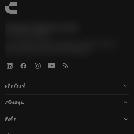
Sandvik Thailand Limited
phone
+66 2 016 2120
51, JL Tower, 19th Floor, Room No. 1904-6, Rama 9
Road, Kwaeng Huamark, Khet Bangkapi
keyboard_arrow_down
ผลิตภัณฑ์
すべてのツール
keyboard_arrow_down
สนับสนุน
すべてのソフトウェア
カスタマーサービス
リサイクル
keyboard_arrow_down
สั่งซื้อ
販売店および専門家
再生処理
購入方法
ガイドとチュートリアル
テーラーメード