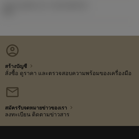
รหัสของชุดที่ออกแล้ว
(RELEASEPACK)
92.3
account_circle
chevron_right
สร้างบัญชี
สั่งซื้อ ดูราคา และตรวจสอบความพร้อมของเครื่องมือ
mail
chevron_right
สมัครรับจดหมายข่าวของเรา
ลงทะเบียน ติดตามข่าวสาร