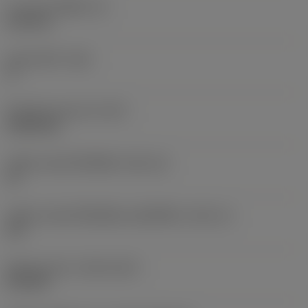
ความหนาเม็ดมีด
(S)
6.35 mm
มุมหลบหลัก
(AN)
0 °
น้ำหนักของอุปกรณ์
(WT)
0.0262 kg
รหัสขนาดช่องใส่เม็ดมีด
(SSC_M)
19
รหัสขนาดช่องใส่เม็ดมีดแบบอิมพีเรียล
(SSC_N)
3/4
Release date
(ValFrom20)
2/11/92