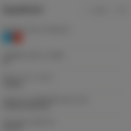
ข้อมูลผลิตภัณฑ์
เมตริก
นิ้ว
Workpiece material
(TMC1ISO)
P
K
รหัสผู้ผลิตร่องหักเศษ
(CBMD)
PR
ชนิดการทำงาน
(CTPT)
roughing
รหัสรูปแบบการติดตั้งเม็ดมีด (เมตริก)
(IFS)
Cylindrical fixing hole
เส้นผ่าศูนย์กลางรูยึด
(D1)
3.81 mm