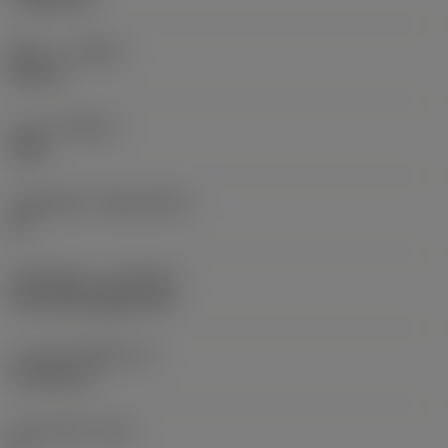
ทิศทาง
(HAND)
Neutral
เกรด
(GRADE)
4405
วัสดุเม็ดมีด
(SUBSTRATE)
HC
ชั้นเคลือบผิว
(COATING)
CVD TiCN+Al2O3+TiN
ความหนาเม็ดมีด
(S)
4.7625 mm
มุมหลบหลัก
(AN)