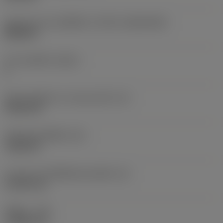
รูปทรงและขนาดเม็ดมีด
(CUTINT_SIZESHAPE)
WN0604
จำนวนคมตัด
(CEDC)
6
เส้นผ่านศูนย์กลางวงกลมแนบใน
(IC)
9.525 mm
รหัสรูปทรงเม็ดมีด
(SC)
Trigon 80
ความยาวประสิทธิผลของคมตัด
(LE)
5.3155 mm
รัศมีมุม
(RE)
1.1906 mm