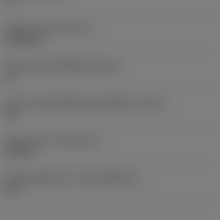
0 °
น้ำหนักของอุปกรณ์
(WT)
0.0053 kg
รหัสขนาดช่องใส่เม็ดมีด
(SSC_M)
06
รหัสขนาดช่องใส่เม็ดมีดแบบอิมพีเรียล
(SSC_N)
3/8
Release date
(ValFrom20)
25/9/23
รหัสของชุดที่ออกแล้ว
(RELEASEPACK)
23.2