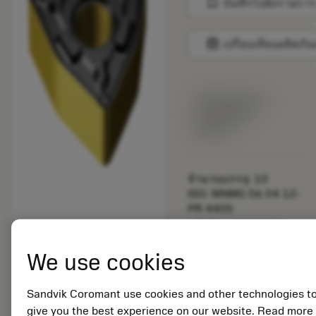
bookmark
บันทึกไปยังรายการ
balance
เปรียบเทียบผลิตภัณ
พร้อมจําหน่าย
ภายในหนึ่ง
สัปดาห์
จำนวนบรรจุ: 10
ISO: WNMG 06 04 12-
PR 4405
รหัสวัสดุ: 8322679
EAN:
We use cookies
7323227074849
ANSI: WNMG 333-PR
4405
Sandvik Coromant use cookies and other technologies t
การเป็น
deployed_code
give you the best experience on our website. Read more
ตัวแทน
แสดงโมเดล 3 มิติ