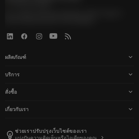
phone
+66 2 016 2120
51, JL Tower, 19th Floor, Room No. 1904-6, Rama 9
Road, Kwaeng Huamark, Khet Bangkapi
keyboard_arrow_down
ผลิตภัณฑ์
ผลิตภัณฑ์ทั้งหมด
keyboard_arrow_down
บริการ
CoroPlus® Tool Guide
การรีไซเคิล
Tool Assembly
keyboard_arrow_down
สั่งซื้อ
การฟื้นฟูสภาพเครื่องมือ
Tailor Made
วิธีการซื้อ
ความรู้
แคตตาล็อก
keyboard_arrow_down
เกี่ยวกับเรา
สั่ง ซื้อ
บทเรียนอิเล็กทรอนิกส์
ตำแหน่งงาน
ผลการค้นหา
กิจกรรมและการฝึกอบรม
เกี่ยวกับแซนด์วิคโคโรม้อนท์
ติดตามคําสั่งซื้อของคุณ
Tool ID
ช่วยเราปรับปรุงเว็บไซต์ของเรา
emoji_objects
chevron_right
แบ่งปันความคิดเห็นหรือไอเดียของคุณ