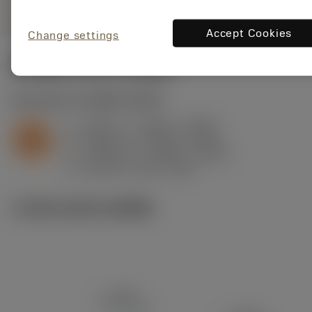
Accept Cookies
Change settings
ค่าเริ่มต้น
(KAPR
95 deg
)
S2.0.Z.AG
,
ความแข็ง: 350 HB
a
0.059 in (0.006 - 0.098)
p
S
f
0.008 in/r (0.004 - 0.012)
n
h
0.008 in/r (0.004 - 0.012)
ex
v
245 sfm (290 - 200)
c
ภาพประกอบทางเทคนิค