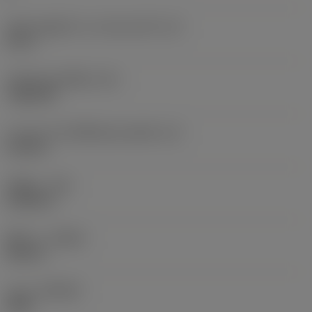
เส้นผ่านศูนย์กลางวงกลมแนบใน
(IC)
0.5 in
รหัสรูปทรงเม็ดมีด
(SC)
Trigon 80
ความยาวประสิทธิผลของคมตัด
(LE)
0.126 in
รัศมีมุม
(RE)
0.0156 in
ทิศทาง
(HAND)
Neutral
เกรด
(GRADE)
S05F