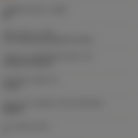
รหัสผู้ผลิตร่องหักเศษ
(CBMD)
SM
ชนิดการทำงาน
(CTPT)
pre-machining with demand on surface
รหัสรูปแบบการติดตั้งเม็ดมีด (เมตริก)
(IFS)
Cylindrical fixing hole
เส้นผ่าศูนย์กลางรูยึด
(D1)
0.203 in
รูปทรงและขนาดเม็ดมีด
(CUTINT_SIZESHAPE)
WN0804
จำนวนคมตัด
(CEDC)
6