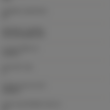
วัสดุเม็ดมีด
(SUBSTRATE)
HC
ชั้นเคลือบผิว
(COATING)
CVD TiCrN+Al2O3+TiN
ความหนาเม็ดมีด
(S)
0.1875 in
มุมหลบหลัก
(AN)
0 °
น้ำหนักของอุปกรณ์
(WT)
0.0203 lb
รหัสขนาดช่องใส่เม็ดมีด
(SSC_M)
08