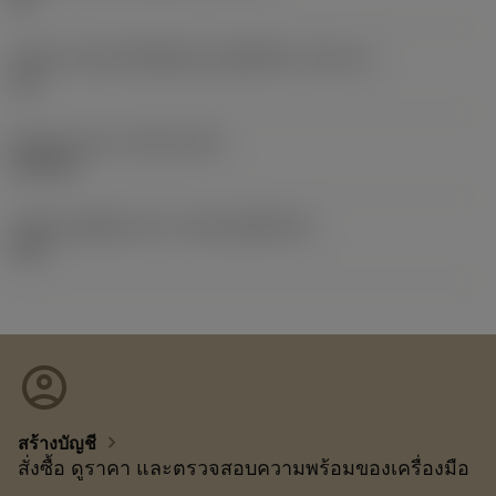
รหัสขนาดช่องใส่เม็ดมีดแบบอิมพีเรียล
(SSC_N)
1/2
Release date
(ValFrom20)
21/9/10
รหัสของชุดที่ออกแล้ว
(RELEASEPACK)
10.2
account_circle
chevron_right
สร้างบัญชี
สั่งซื้อ ดูราคา และตรวจสอบความพร้อมของเครื่องมือ