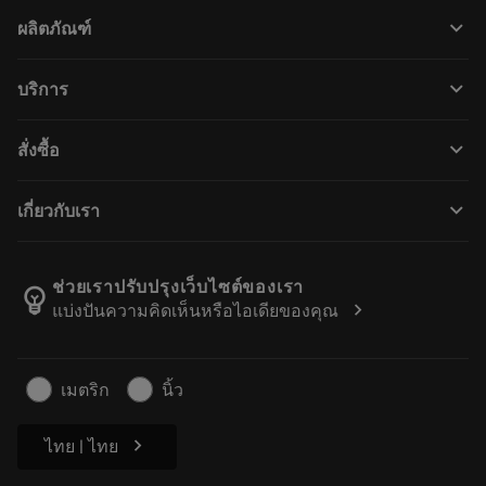
keyboard_arrow_down
ผลิตภัณฑ์
ผลิตภัณฑ์ทั้งหมด
keyboard_arrow_down
บริการ
CoroPlus® Tool Guide
การรีไซเคิล
Tool Assembly
keyboard_arrow_down
สั่งซื้อ
การฟื้นฟูสภาพเครื่องมือ
Tailor Made
วิธีการซื้อ
ความรู้
แคตตาล็อก
keyboard_arrow_down
เกี่ยวกับเรา
สั่ง ซื้อ
บทเรียนอิเล็กทรอนิกส์
ตำแหน่งงาน
ผลการค้นหา
กิจกรรมและการฝึกอบรม
เกี่ยวกับแซนด์วิคโคโรม้อนท์
ติดตามคําสั่งซื้อของคุณ
Tool ID
ช่วยเราปรับปรุงเว็บไซต์ของเรา
emoji_objects
chevron_right
แบ่งปันความคิดเห็นหรือไอเดียของคุณ
ค้นหาเรา
คำ ถาม
สำหรับสื่อมวลชน
ติดต่อเรา
ข้อมูลความปลอดภัยในการทำงาน
เมตริก
นิ้ว
ความยั่งยืน
chevron_right
ไทย | ไทย