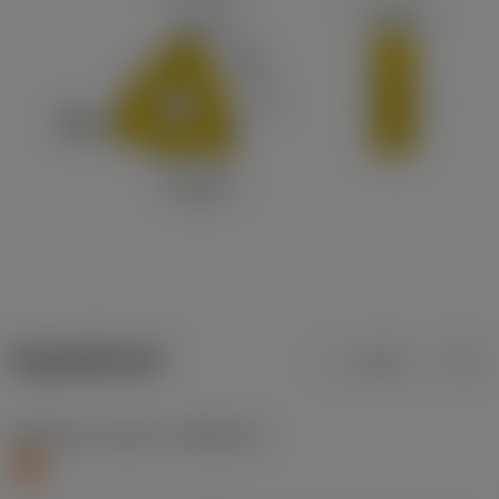
ข้อมูลผลิตภัณฑ์
เมตริก
นิ้ว
Workpiece material
(TMC1ISO)
S