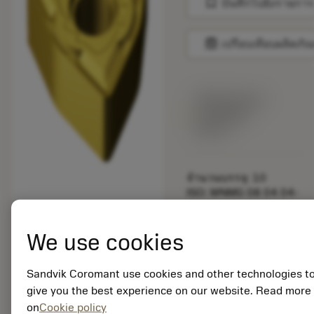
bookmark
บันทึกไปยังรายการ
balance
เปรียบเทียบผลิตภัณ
พร้อมจําหน่าย
ภายในหนึ่ง
สัปดาห์
จำนวนบรรจุ: 10
ISO: WNMG 08 04 04-
SM S05F
รหัสวัสดุ: 5915124
We use cookies
EAN: 25915124
ANSI: WNMG 431-SM
S05F
Sandvik Coromant use cookies and other technologies t
การเป็น
give you the best experience on our website. Read more
deployed_code
ตัวแทน
แสดงโมเดล 3 มิติ
on
Cookie policy
remove
add
ทั่วไป
shopping_cart
เพิ่มล