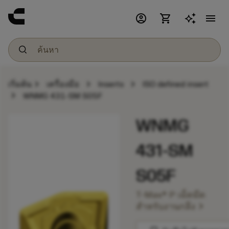
account_circle
shopping_cart
menu
chevron_right
chevron_right
chevron_right
เริ่มต้น
เครื่องมือ
Inserts
ISO defined insert
chevron_right
WNMG 431-SM S05F
WNMG
431-SM
S05F
T-Max® P เม็ดมีด
chevron_right
สำหรับงานกลึง