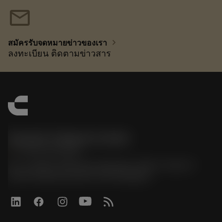
mail
chevron_right
สมัครรับจดหมายข่าวของเรา
ลงทะเบียน ติดตามข่าวสาร
Sandvik Thailand Limited
phone
+66 2 016 2120
51, JL Tower, 19th Floor, Room No. 1904-6, Rama 9
Road, Kwaeng Huamark, Khet Bangkapi