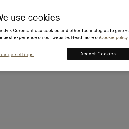
e use cookies
ndvik Coromant use cookies and other technologies to give y
e best experience on our website. Read more on
Cookie policy
Accept Cookies
hange settings