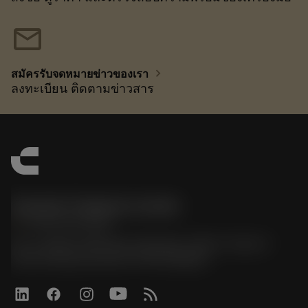
mail
chevron_right
สมัครรับจดหมายข่าวของเรา
ลงทะเบียน ติดตามข่าวสาร
Sandvik Thailand Limited
phone
+66 2 016 2120
51, JL Tower, 19th Floor, Room No. 1904-6, Rama 9
Road, Kwaeng Huamark, Khet Bangkapi