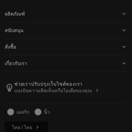
keyboard_arrow_down
ผลิตภัณฑ์
Alla verktyg
keyboard_arrow_down
สนับสนุน
All programvara
Kundservice
Återvinning
keyboard_arrow_down
สั่งซื้อ
Distributörer och specialister
Omkonditionering
Så här köper du
Guider och handledningar
Tailor Made
keyboard_arrow_down
เกี่ยวกับเรา
Beställ
Kalkylatorer och appar
Om Sandvik Coromant
Return
Kataloger och handböcker
Tillverkning med välmående
Spåra din beställning
ช่วยเราปรับปรุงเว็บไซต์ของเรา
emoji_objects
chevron_right
แบ่งปันความคิดเห็นหรือไอเดียของคุณ
Karriär
Skapa en offert
Hållbart företagande
Artiklar
เมตริก
นิ้ว
För press
chevron_right
ไทย | ไทย