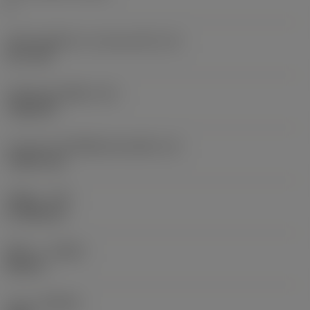
6
เส้นผ่านศูนย์กลางวงกลมแนบใน
(IC)
12.7 mm
รหัสรูปทรงเม็ดมีด
(SC)
Trigon 80
ความยาวประสิทธิผลของคมตัด
(LE)
7.8873 mm
รัศมีมุม
(RE)
0.7938 mm
ทิศทาง
(HAND)
Neutral
เกรด
(GRADE)