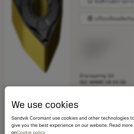
bookmark
บันทึกไปยังรายการ
balance
เปรียบเทียบผลิตภัณ
พร้อมจําหน่าย
ภายในหนึ่ง
สัปดาห์
จำนวนบรรจุ: 10
ISO: WNMG 08 04 08-
LC 4425
รหัสวัสดุ: 7861224
We use cookies
EAN:
7323225051811
ANSI: WNMG 432-LC
Sandvik Coromant use cookies and other technologies t
4425
give you the best experience on our website. Read more
การเป็น
deployed_code
on
Cookie policy
ตัวแทน
แสดงโมเดล 3 มิติ