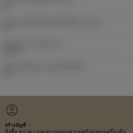
08
รหัสขนาดช่องใส่เม็ดมีดแบบอิมพีเรียล
(SSC_N)
1/2
Release date
(ValFrom20)
19/2/21
รหัสของชุดที่ออกแล้ว
(RELEASEPACK)
21.1
account_circle
chevron_right
สร้างบัญชี
สั่งซื้อ ดูราคา และตรวจสอบความพร้อมของเครื่องมือ