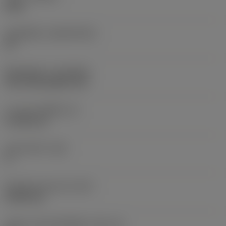
4425
วัสดุเม็ดมีด
(SUBSTRATE)
HC
ชั้นเคลือบผิว
(COATING)
CVD TiCN+Al2O3+TiN
ความหนาเม็ดมีด
(S)
4.7625 mm
มุมหลบหลัก
(AN)
0 °
น้ำหนักของอุปกรณ์
(WT)
0.0091 kg
รหัสขนาดช่องใส่เม็ดมีด
(SSC_M)