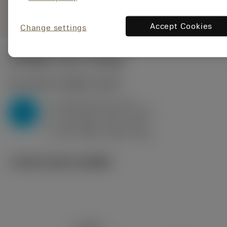
remove
add
ทั่วไป
shopping_cart
เพิ่มล
Accept Cookies
Change settings
ค่าเริ่มต้น
(KAPR
95 deg
)
P2.1.Z.AN
,
ความแข็ง: 175 HB
a
0.5 mm (0.2 - 1.5)
p
P
f
0.22 mm/r (0.11 - 0.32)
n
h
0.2 mm/r (0.1 - 0.3)
ex
v
375 m/min (430 - 335)
c
ภาพประกอบทางเทคนิค