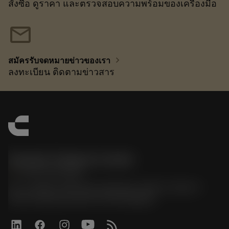
สั่งซื้อ ดูราคา และตรวจสอบความพร้อมของเครื่องมือ
mail
chevron_right
สมัครรับจดหมายข่าวของเรา
ลงทะเบียน ติดตามข่าวสาร
Sandvik Thailand Limited
phone
+66 2 016 2120
51, JL Tower, 19th Floor, Room No. 1904-6, Rama 9
Road, Kwaeng Huamark, Khet Bangkapi