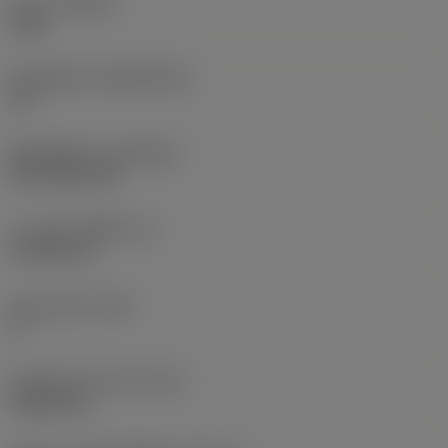
เกรด
(GRADE)
1525
วัสดุเม็ดมีด
(SUBSTRATE)
HC
ชั้นเคลือบผิว
(COATING)
PVD TiCN+TiN
ความหนาเม็ดมีด
(S)
4.7625 mm
มุมหลบหลัก
(AN)
0 °
น้ำหนักของอุปกรณ์
(WT)
0.0041 kg