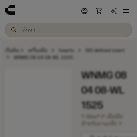
account_circle
shopping_cart
menu
chevron_right
chevron_right
chevron_right
เริ่มต้น
เครื่องมือ
Inserts
ISO defined insert
chevron_right
WNMG 08 04 08-WL 1525
WNMG 08
04 08-WL
1525
T-Max® P เม็ดมีด
chevron_right
สำหรับงานกลึง