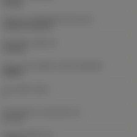
finishing
รหัสรูปแบบการติดตั้งเม็ดมีด (เมตริก)
(IFS)
Cylindrical fixing hole
เส้นผ่าศูนย์กลางรูยึด
(D1)
5.156 mm
รูปทรงและขนาดเม็ดมีด
(CUTINT_SIZESHAPE)
WN0804
จำนวนคมตัด
(CEDC)
6
เส้นผ่านศูนย์กลางวงกลมแนบใน
(IC)
12.7 mm
รหัสรูปทรงเม็ดมีด
(SC)