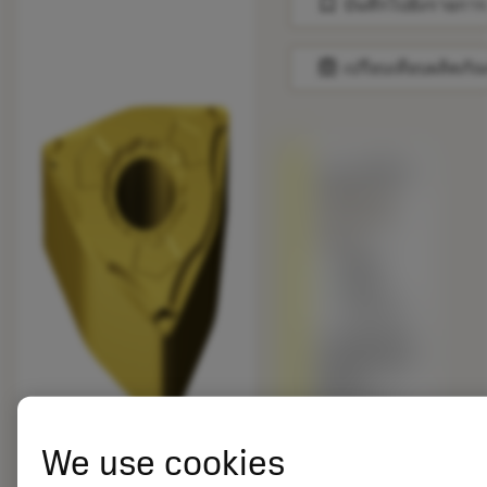
bookmark
บันทึกไปยังรายการ
balance
เปรียบเทียบผลิตภัณ
ถูกแทนที่ด้วย
WNMG 08
04 08-WL
1625
สินค้า
พร้อม
จำหน่าย
เกรดอื่นเทียบ
กับผลิตภัณฑ์
ดั้งเดิม –
โปรดตรวจ
สอบ
We use cookies
ความเร็วตัด