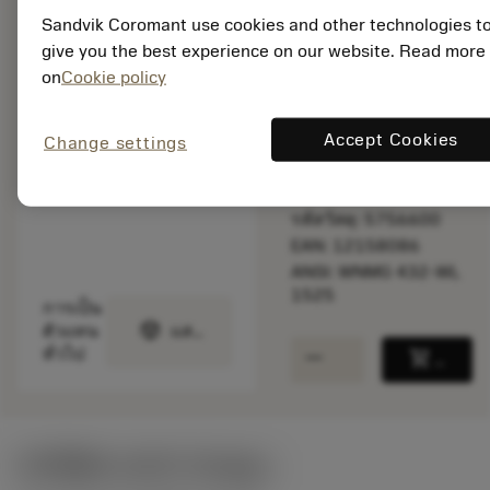
Sandvik Coromant use cookies and other technologies t
พร้อมจําหน่าย
ภายในหนึ่ง
give you the best experience on our website. Read more
สัปดาห์
on
Cookie policy
Accept Cookies
Change settings
จำนวนบรรจุ: 10
ISO: WNMG 08 04 08-
WL 1525
รหัสวัสดุ: 5756600
EAN: 12158086
ANSI: WNMG 432-WL
1525
การเป็น
deployed_code
ตัวแทน
แสดงโมเดล 3 มิติ
remove
add
ทั่วไป
shopping_cart
เพิ่มล
ค่าเริ่มต้น
(KAPR
95 deg
)