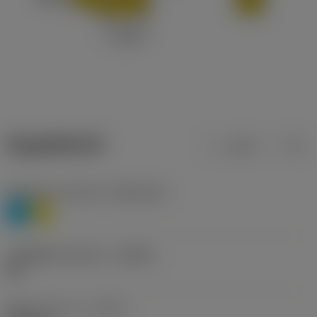
ข้อมูลผลิตภัณฑ์
เมตริก
นิ้ว
Workpiece material
(TMC1ISO)
P
M
รหัสผู้ผลิตร่องหักเศษ
(CBMD)
WL
ชนิดการทำงาน
(CTPT)