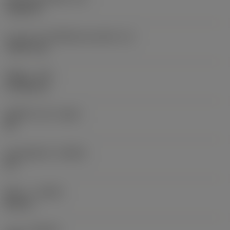
Trigon 80
ความยาวประสิทธิผลของคมตัด
(LE)
7.8873 mm
รัศมีมุม
(RE)
0.7938 mm
เม็ดมีดไวเปอร์
(WEP)
ใช่
มุมคมตัดหลัก
(KRINS)
95 °
ทิศทาง
(HAND)
Neutral