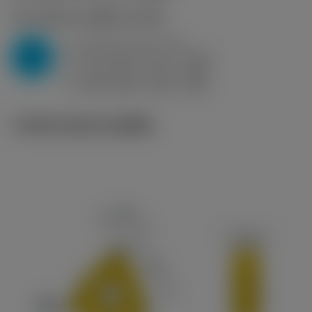
P2.1.Z.AN
,
ความแข็ง: 175 HB
a
0.5 mm (0.2 - 1.5)
p
P
f
0.27 mm/r (0.11 - 0.38)
n
h
0.25 mm/r (0.1 - 0.35)
ex
v
240 m/min (330 - 205)
c
ภาพประกอบทางเทคนิค