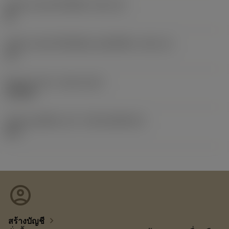
รหัสขนาดช่องใส่เม็ดมีด
(SSC_M)
08
รหัสขนาดช่องใส่เม็ดมีดแบบอิมพีเรียล
(SSC_N)
1/2
Release date
(ValFrom20)
14/8/06
รหัสของชุดที่ออกแล้ว
(RELEASEPACK)
06.2
account_circle
chevron_right
สร้างบัญชี