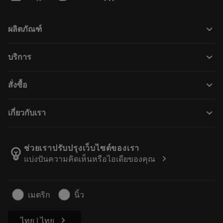
keyboard_arrow_down
ผลิตภัณฑ์
すべての製品
keyboard_arrow_down
บริการ
CoroPlus® Tool Guide
リサイクル
Tool Assembly
keyboard_arrow_down
สั่งซื้อ
再研磨・再コーティング
Tailor Made
購入方法
知識
カタログ
keyboard_arrow_down
เกี่ยวกับเรา
注文
e-ラーニング
採用情報
返品カートに入れる
イベント・トレーニング
サンドビック・コロマントについて
ご注文の追跡
Tool ID
ช่วยเราปรับปรุงเว็บไซต์ของเรา
emoji_objects
chevron_right
แบ่งปันความคิดเห็นหรือไอเดียของคุณ
販売店の検索
よくある質問
プレスリリース
拠点情報
超硬工具製品の安全について
เมตริก
นิ้ว
持続可能性
chevron_right
ไทย | ไทย