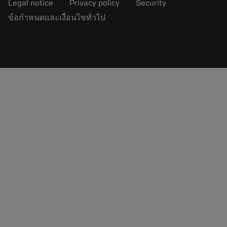
Legal notice
Privacy policy
Security
ข้อกำหนดและเงื่อนไขทั่วไป