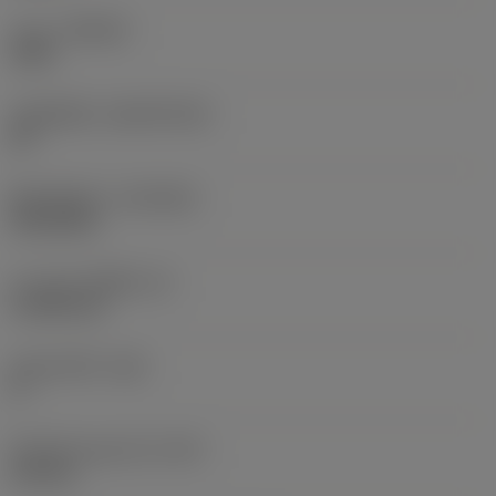
เกรด
(GRADE)
1205
วัสดุเม็ดมีด
(SUBSTRATE)
HC
ชั้นเคลือบผิว
(COATING)
PVD AlTiN
ความหนาเม็ดมีด
(S)
4.7625 mm
มุมหลบหลัก
(AN)
0 °
น้ำหนักของอุปกรณ์
(WT)
0.01 kg