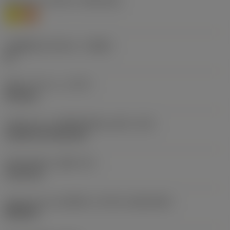
Workpiece material
(TMC1ISO)
M
S
รหัสผู้ผลิตร่องหักเศษ
(CBMD)
SF
ชนิดการทำงาน
(CTPT)
finishing
รหัสรูปแบบการติดตั้งเม็ดมีด (เมตริก)
(IFS)
Cylindrical fixing hole
เส้นผ่าศูนย์กลางรูยึด
(D1)
5.156 mm
รูปทรงและขนาดเม็ดมีด
(CUTINT_SIZESHAPE)
WN0804