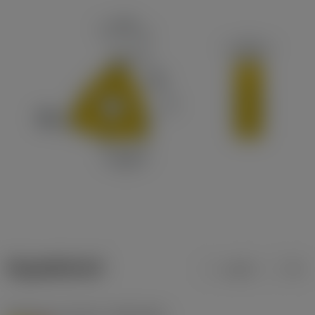
ข้อมูลผลิตภัณฑ์
เมตริก
นิ้ว