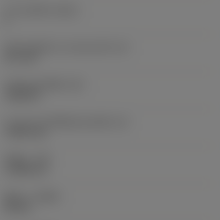
จำนวนคมตัด
(CEDC)
6
เส้นผ่านศูนย์กลางวงกลมแนบใน
(IC)
12.7 mm
รหัสรูปทรงเม็ดมีด
(SC)
Trigon 80
ความยาวประสิทธิผลของคมตัด
(LE)
7.4873 mm
รัศมีมุม
(RE)
1.1906 mm
ทิศทาง
(HAND)
Neutral