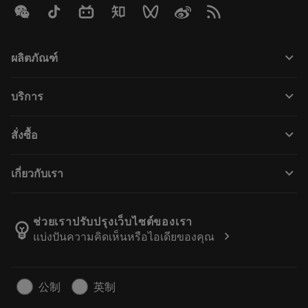
keyboard_arrow_down
ผลิตภัณฑ์
所有产品
keyboard_arrow_down
บริการ
CoroPlus® Tool Guide
回收利用
Tool Assembly
keyboard_arrow_down
สั่งซื้อ
重磨
Tailor Made
如何购买
知识
网络样本
keyboard_arrow_down
เกี่ยวกับเรา
订购
在线学习
人才招聘
添加至退货车
活动和培训
关于我们
跟踪您的订单
Tool ID
ช่วยเราปรับปรุงเว็บไซต์ของเรา
emoji_objects
chevron_right
แบ่งปันความคิดเห็นหรือไอเดียของคุณ
找到我们
常见问题
新闻与媒体
联系我们
安全信息
公制
英制
可持续性