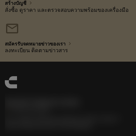
chevron_right
สร้างบัญชี
สั่งซื้อ ดูราคา และตรวจสอบความพร้อมของเครื่องมือ
mail
chevron_right
สมัครรับจดหมายข่าวของเรา
ลงทะเบียน ติดตามข่าวสาร
Sandvik Thailand Limited
phone
+66 2 016 2120
51, JL Tower, 19th Floor, Room No. 1904-6, Rama 9
Road, Kwaeng Huamark, Khet Bangkapi