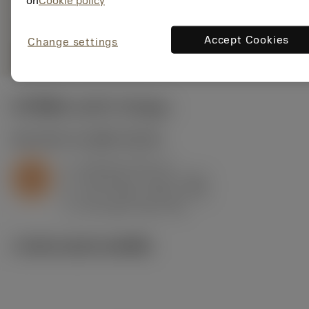
on
Cookie policy
Accept Cookies
Change settings
remove
add
shopping_cart
เพิ่มลงในรถเข็น
ค่าเริ่มต้น
(KAPR
95 deg
)
S2.0.Z.AG
,
ความแข็ง: 350 HB
a
0.8 mm (0.4 - 2)
p
S
f
0.18 mm/r (0.13 - 0.32)
n
h
0.17 mm/r (0.12 - 0.3)
ex
v
60 m/min (80 - 29)
c
ภาพประกอบทางเทคนิค