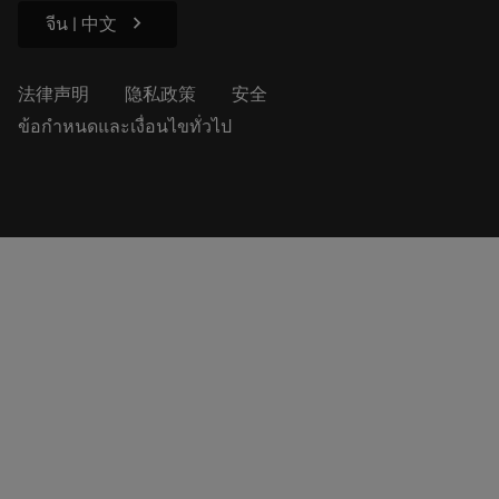
chevron_right
จีน | 中文
法律声明
隐私政策
安全
ข้อกำหนดและเงื่อนไขทั่วไป