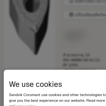
bookmark
บันทึกไปยังรายการ
balance
เปรียบเทียบผลิตภัณ
สินค้าพร้อม
จำหน่าย
จำนวนบรรจุ: 10
ISO: WNMG 08 04 12-
SF 1205
รหัสวัสดุ: 8432417
EAN:
7323227516400
We use cookies
ANSI: WNMG 433-SF
1205
Sandvik Coromant use cookies and other technologies t
การเป็น
deployed_code
ตัวแทน
แสดงโมเดล 3 มิติ
give you the best experience on our website. Read more
remove
add
ทั่วไป
shopping_cart
เพิ่มล