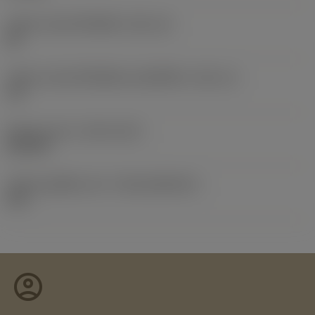
รหัสขนาดช่องใส่เม็ดมีด
(SSC_M)
08
รหัสขนาดช่องใส่เม็ดมีดแบบอิมพีเรียล
(SSC_N)
1/2
Release date
(ValFrom20)
26/2/24
รหัสของชุดที่ออกแล้ว
(RELEASEPACK)
24.1
account_circle