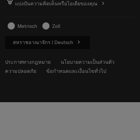
emoji_objects
chevron_right
แบ่งปันความคิดเห็นหรือไอเดียของคุณ
ค้นหาเรา
คำ ถาม
สำหรับสื่อมวลชน
ติดต่อเรา
ข้อมูลความปลอดภัยในการทำงาน
Metrisch
Zoll
ความยั่งยืน
chevron_right
สหราชอาณาจักร | Deutsch
ประกาศทางกฎหมาย
นโยบายความเป็นส่วนตัว
ความปลอดภัย
ข้อกำหนดและเงื่อนไขทั่วไป