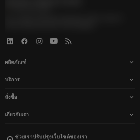
Sandvik Thailand Limited
phone
+66 2 016 2120
51, JL Tower, 19th Floor, Room No. 1904-6, Rama 9
Road, Kwaeng Huamark, Khet Bangkapi
keyboard_arrow_down
ผลิตภัณฑ์
ผลิตภัณฑ์ทั้งหมด
keyboard_arrow_down
บริการ
CoroPlus® Tool Guide
การรีไซเคิล
Tool Assembly
keyboard_arrow_down
สั่งซื้อ
การฟื้นฟูสภาพเครื่องมือ
Tailor Made
วิธีการซื้อ
ความรู้
แคตตาล็อก
keyboard_arrow_down
เกี่ยวกับเรา
สั่ง ซื้อ
บทเรียนอิเล็กทรอนิกส์
ตำแหน่งงาน
ผลการค้นหา
กิจกรรมและการฝึกอบรม
เกี่ยวกับแซนด์วิคโคโรม้อนท์
ติดตามคําสั่งซื้อของคุณ
Tool ID
ช่วยเราปรับปรุงเว็บไซต์ของเรา