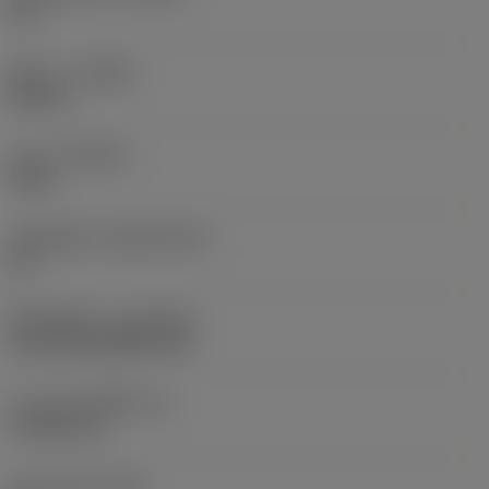
95 °
ทิศทาง
(HAND)
Neutral
เกรด
(GRADE)
3225
วัสดุเม็ดมีด
(SUBSTRATE)
HC
ชั้นเคลือบผิว
(COATING)
CVD TiCN+Al2O3+TiN
ความหนาเม็ดมีด
(S)
4.7625 mm
มุมหลบหลัก
(AN)