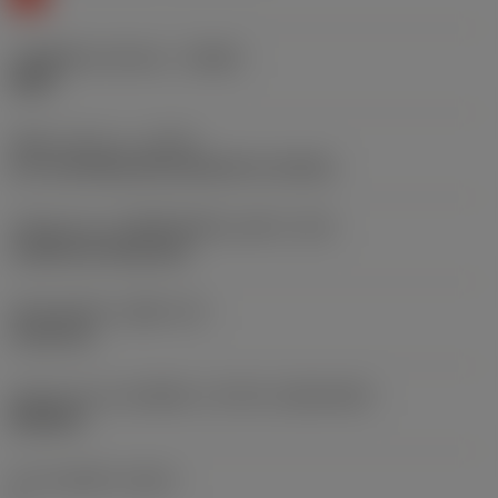
รหัสผู้ผลิตร่องหักเศษ
(CBMD)
WMX
ชนิดการทำงาน
(CTPT)
pre-machining with demand on surface
รหัสรูปแบบการติดตั้งเม็ดมีด (เมตริก)
(IFS)
Cylindrical fixing hole
เส้นผ่าศูนย์กลางรูยึด
(D1)
5.156 mm
รูปทรงและขนาดเม็ดมีด
(CUTINT_SIZESHAPE)
WN0804
จำนวนคมตัด
(CEDC)