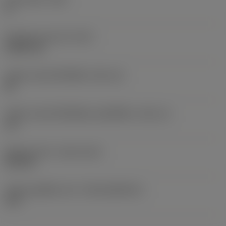
0 °
น้ำหนักของอุปกรณ์
(WT)
0.0087 kg
รหัสขนาดช่องใส่เม็ดมีด
(SSC_M)
08
รหัสขนาดช่องใส่เม็ดมีดแบบอิมพีเรียล
(SSC_N)
1/2
Release date
(ValFrom20)
22/9/15
รหัสของชุดที่ออกแล้ว
(RELEASEPACK)
15.2