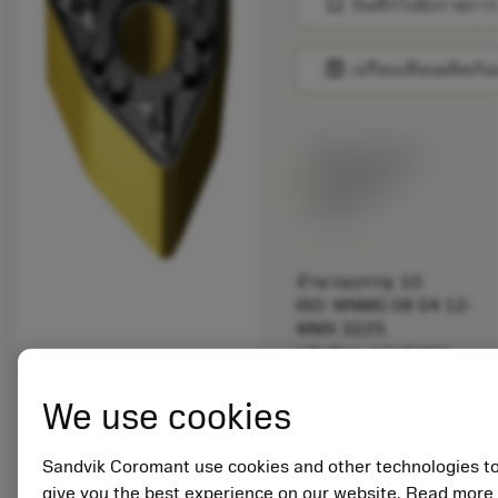
bookmark
บันทึกไปยังรายการ
balance
เปรียบเทียบผลิตภัณ
พร้อมจําหน่าย
ภายในหนึ่ง
สัปดาห์
จำนวนบรรจุ: 10
ISO: WNMG 08 04 12-
WMX 3225
รหัสวัสดุ: 6868482
EAN:
7323220265992
We use cookies
ANSI: WNMG 433-
WMX 3225
Sandvik Coromant use cookies and other technologies t
การเป็น
deployed_code
ตัวแทน
แสดงโมเดล 3 มิติ
give you the best experience on our website. Read more