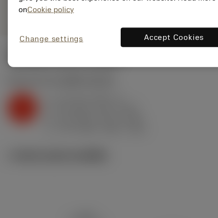
remove
add
ทั่วไป
shopping_cart
on
Cookie policy
เพิ่มล
Accept Cookies
Change settings
ค่าเริ่มต้น
(KAPR
95 deg
)
K2.2.C.UT
,
ความแข็ง: 245 HB
a
3.5 mm (0.8 - 6)
p
K
f
0.5 mm/r (0.2 - 0.75)
n
h
0.5 mm/r (0.2 - 0.75)
ex
v
170 m/min (225 - 145)
c
ภาพประกอบทางเทคนิค