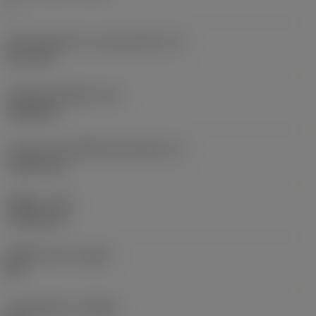
6
เส้นผ่านศูนย์กลางวงกลมแนบใน
(IC)
12.7 mm
รหัสรูปทรงเม็ดมีด
(SC)
Trigon 80
ความยาวประสิทธิผลของคมตัด
(LE)
7.4873 mm
รัศมีมุม
(RE)
1.1906 mm
เม็ดมีดไวเปอร์
(WEP)
ใช่
มุมคมตัดหลัก
(KRINS)