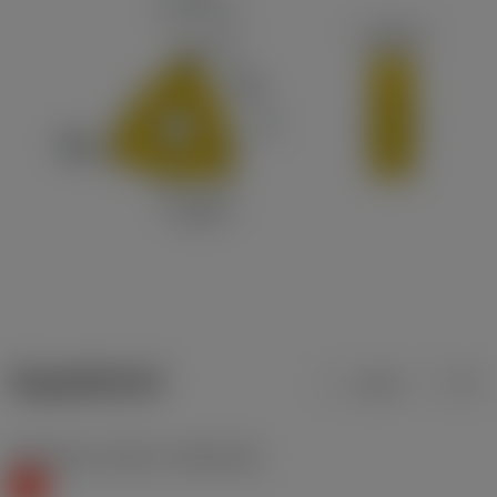
ข้อมูลผลิตภัณฑ์
เมตริก
นิ้ว
Workpiece material
(TMC1ISO)
K