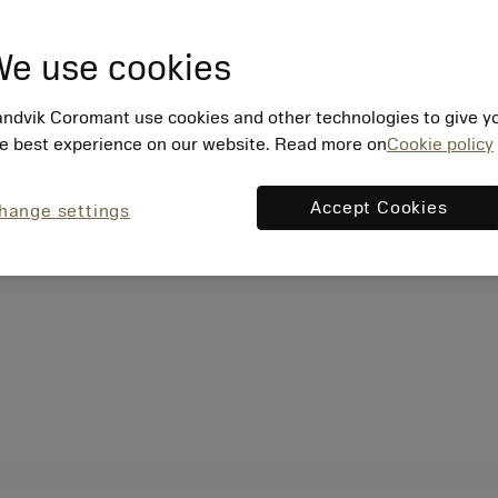
e use cookies
ndvik Coromant use cookies and other technologies to give y
e best experience on our website. Read more on
Cookie policy
Accept Cookies
hange settings