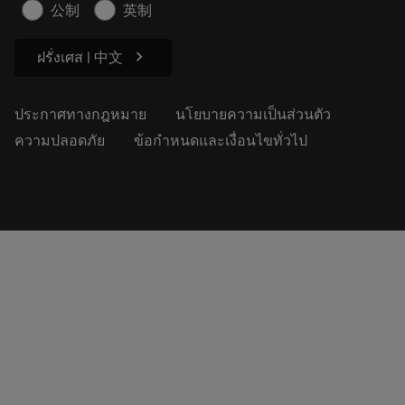
ข้อมูลความปลอดภัยในการทำงาน
公制
英制
ความยั่งยืน
chevron_right
ฝรั่งเศส | 中文
ประกาศทางกฎหมาย
นโยบายความเป็นส่วนตัว
ความปลอดภัย
ข้อกำหนดและเงื่อนไขทั่วไป