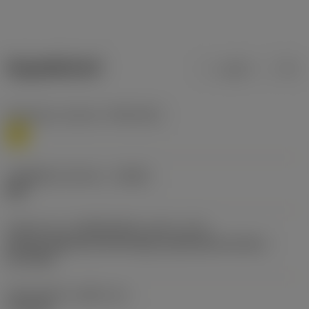
ข้อมูลผลิตภัณฑ์
เมตริก
นิ้ว
Workpiece material
(TMC1ISO)
M
รหัสผู้ผลิตร่องหักเศษ
(CBMD)
MM
รหัสรูปแบบการติดตั้งเม็ดมีด (เมตริก)
(IFS)
Partly cylindrical, 40-60 deg countersink on one or
two sides
เส้นผ่าศูนย์กลางรูยึด
(D1)