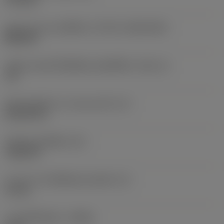
7.93 mm
รูปทรงและขนาดเม็ดมีด
(CUTINT_SIZESHAPE)
WN1509
รหัสขนาดช่องใส่เม็ดมีดแบบอิมพีเรียล
(SSC_N)
7/8
เส้นผ่านศูนย์กลางวงกลมแนบใน
(IC)
22.225 mm
รหัสรูปทรงเม็ดมีด
(SC)
Trigon 80
ความยาวประสิทธิผลของคมตัด
(LE)
13 mm
ระยะกินลึกสูงสุด
(APMX)