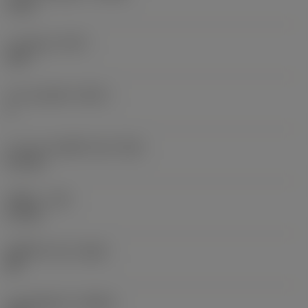
3 mm
การลบมุม
(KCH)
100 °
จำนวนคมตัด
(CEDC)
3
ความยาวคมตัดไวเปอร์
(BS)
5.3 mm
รัศมีมุม
(RE)
11 mm
เม็ดมีดไวเปอร์
(WEP)
ใช่
มุมคมตัดหลัก
(KRINS)