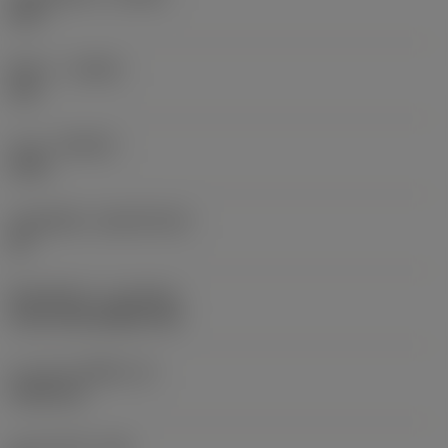
120 °
ทิศทาง
(HAND)
Left
เกรด
(GRADE)
2135
วัสดุเม็ดมีด
(SUBSTRATE)
HC
ชั้นเคลือบผิว
(COATING)
CVD TiCrN+Al2O3+TiN
ความหนาเม็ดมีด
(S)
9.525 mm