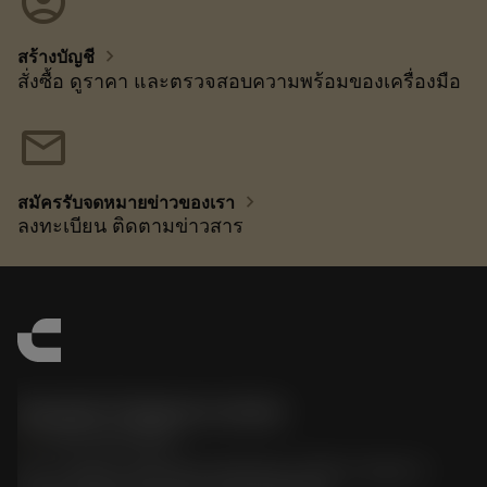
account_circle
chevron_right
สร้างบัญชี
สั่งซื้อ ดูราคา และตรวจสอบความพร้อมของเครื่องมือ
mail
chevron_right
สมัครรับจดหมายข่าวของเรา
ลงทะเบียน ติดตามข่าวสาร
Sandvik Thailand Limited
phone
+66 2 016 2120
51, JL Tower, 19th Floor, Room No. 1904-6, Rama 9