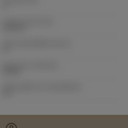
มุมหลบหลัก
(AN)
0 °
น้ำหนักของอุปกรณ์
(WT)
0.0574 kg
รหัสขนาดช่องใส่เม็ดมีด
(SSC_M)
15
Release date
(ValFrom20)
4/12/00
รหัสของชุดที่ออกแล้ว
(RELEASEPACK)
01.1