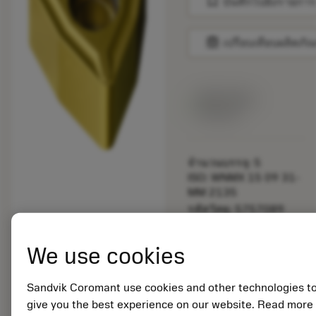
bookmark
บันทึกไปยังรายการ
balance
เปรียบเทียบผลิตภัณ
สินค้าพร้อม
จำหน่าย
จำนวนบรรจุ: 5
ISO: WNMX 15 09 31-
MM 2135
รหัสวัสดุ: 5757089
EAN: 11256372
ANSI: WNMX 15 09
We use cookies
31-MM 2135
การเป็น
deployed_code
ตัวแทน
แสดงโมเดล 3 มิติ
Sandvik Coromant use cookies and other technologies t
remove
add
ทั่วไป
shopping_cart
เพิ่มล
give you the best experience on our website. Read more