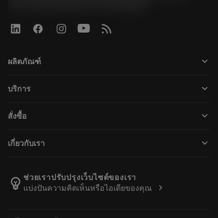
Road, Kwaeng Huamark, Khet Bangkapi
keyboard_arrow_down
ผลิตภัณฑ์
ผลิตภัณฑ์ทั้งหมด
keyboard_arrow_down
บริการ
CoroPlus® Tool Guide
การรีไซเคิล
Tool Assembly
keyboard_arrow_down
สั่งซื้อ
การฟื้นฟูสภาพเครื่องมือ
Tailor Made
วิธีการซื้อ
ความรู้
แคตตาล็อก
keyboard_arrow_down
เกี่ยวกับเรา
สั่ง ซื้อ
บทเรียนอิเล็กทรอนิกส์
ตำแหน่งงาน
ผลการค้นหา
กิจกรรมและการฝึกอบรม
เกี่ยวกับแซนด์วิคโคโรม้อนท์
ติดตามคําสั่งซื้อของคุณ
Tool ID
ช่วยเราปรับปรุงเว็บไซต์ของเรา
emoji_objects
chevron_right
แบ่งปันความคิดเห็นหรือไอเดียของคุณ
ค้นหาเรา
คำ ถาม
สำหรับสื่อมวลชน
ติดต่อเรา