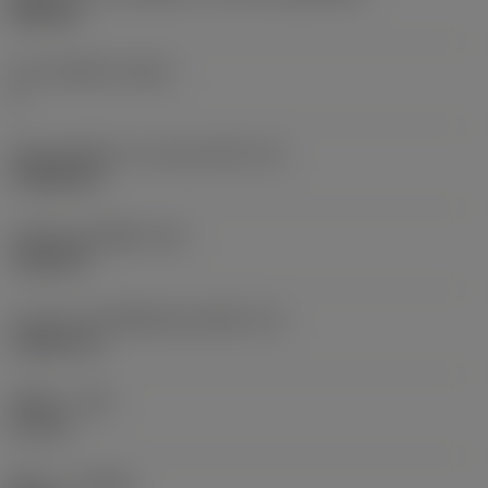
WP0201
จำนวนคมตัด
(CEDC)
3
เส้นผ่านศูนย์กลางวงกลมแนบใน
(IC)
3.9688 mm
รหัสรูปทรงเม็ดมีด
(SC)
Trigon 80
ความยาวประสิทธิผลของคมตัด
(LE)
2.4062 mm
รัศมีมุม
(RE)
0.2 mm
ทิศทาง
(HAND)