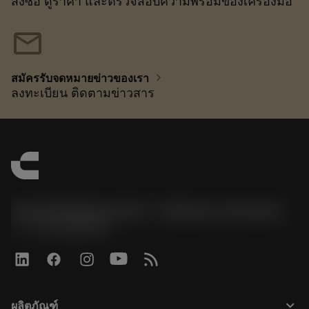
สั่งซื้อ ดูราคา และตรวจสอบความพร้อมของเครื่องมือ
mail
chevron_right
สมัครรับจดหมายข่าวของเรา
ลงทะเบียน ติดตามข่าวสาร
Sandvik Benelux B.V. - Division Coromant
phone
+31108080280
keyboard_arrow_down
ผลิตภัณฑ์