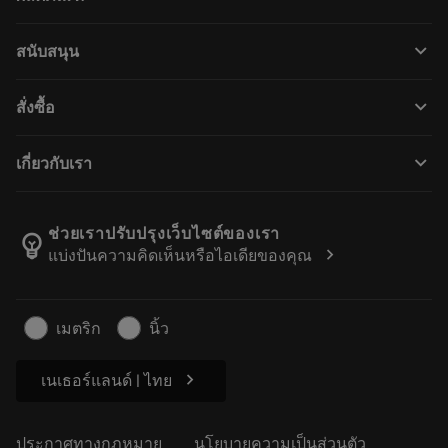
เครื่องมือทั้งหมด
keyboard_arrow_down
สนับสนุน
ซอฟต์แวร์ทั้งหมด
ฝ่ายบริการลูกค้า
การรีไซเคิล
keyboard_arrow_down
สั่งซื้อ
ผู้จัดจำหน่ายและผู้เชี่ยวชาญ
การปรับสภาพใหม่
วิธีซื้อ
คู่มือและบทช่วยสอน
Tailor Made
keyboard_arrow_down
เกี่ยวกับเรา
สั่งซื้อ
เครื่องคิดเลขและแอป
เกี่ยวกับ Sandvik Coromant
ส่งคืน
แคตตาล็อกและคู่มืออ้างอิง
Manufacturing Wellness
ติดตามคำสั่งซื้อของคุณ
ช่วยเราปรับปรุงเว็บไซต์ของเรา
emoji_objects
chevron_right
แบ่งปันความคิดเห็นหรือไอเดียของคุณ
อาชีพ
ทำใบเสนอราคา
ธุรกิจที่ยั่งยืน
บทความ
เมตริก
นิ้ว
สำหรับสื่อมวลชน
chevron_right
เนเธอร์แลนด์ | ไทย
ประกาศทางกฎหมาย
นโยบายความเป็นส่วนตัว