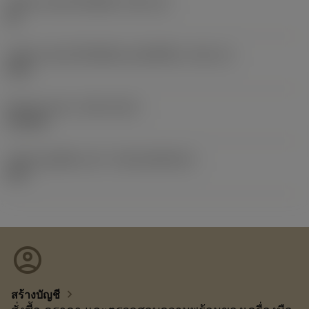
รหัสขนาดช่องใส่เม็ดมีด
(SSC_M)
02
รหัสขนาดช่องใส่เม็ดมีดแบบอิมพีเรียล
(SSC_N)
5/32
Release date
(ValFrom20)
3/12/01
รหัสของชุดที่ออกแล้ว
(RELEASEPACK)
02.2
account_circle
chevron_right
สร้างบัญชี