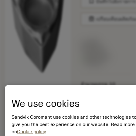
bookmark
บันทึกไปยังรายการ
balance
เปรียบเทียบผลิตภัณ
ราคาตั้ง:
12.05 EUR
สินค้าพร้อม
จำหน่าย
จำนวนบรรจุ: 10
ISO: WPMT 02 01 02-
PF 5015
We use cookies
รหัสวัสดุ: 5757193
EAN: 11369794
Sandvik Coromant use cookies and other technologies t
ANSI: WPMT 1.2(1)0-
give you the best experience on our website. Read more
PF 5015
การเป็น
on
Cookie policy
deployed_code
ตัวแทน
แสดงโมเดล 3 มิติ