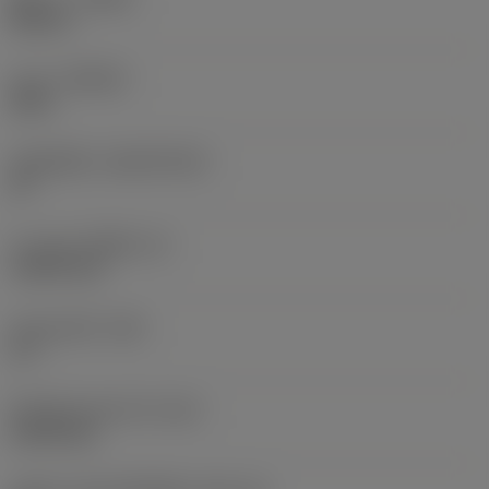
Neutral
เกรด
(GRADE)
5015
วัสดุเม็ดมีด
(SUBSTRATE)
HT
ความหนาเม็ดมีด
(S)
1.5875 mm
มุมหลบหลัก
(AN)
11 °
น้ำหนักของอุปกรณ์
(WT)
0.0014 kg