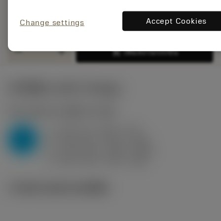
remove
add
ทั่วไป
shopping_cart
เพิ่มล
Accept Cookies
Change settings
remove
add
shopping_cart
เพิ่มลงในรถเข็น
ค่าเริ่มต้น
(KAPR
95 deg
)
P2.1.Z.AN
,
ความแข็ง: 175 HB
a
0.25 mm (0.06 - 0.9)
p
P
f
0.05 mm/r (0.02 - 0.08)
n
h
0.05 mm/r (0.02 - 0.08)
ex
v
385 m/min (395 - 380)
c
ภาพประกอบทางเทคนิค