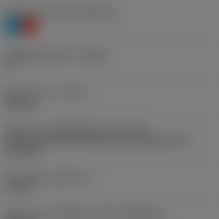
Workpiece material
(TMC1ISO)
P
K
รหัสผู้ผลิตร่องหักเศษ
(CBMD)
PF
ชนิดการทำงาน
(CTPT)
finishing
รหัสรูปแบบการติดตั้งเม็ดมีด (เมตริก)
(IFS)
Partly cylindrical, 40-60 deg countersink on one or
two sides
เส้นผ่าศูนย์กลางรูยึด
(D1)
2.2 mm
รูปทรงและขนาดเม็ดมีด
(CUTINT_SIZESHAPE)