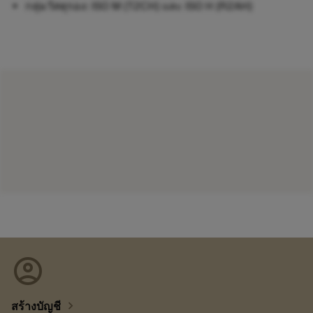
กลุ่มวัสดุรอง: ISO M (T2CH) และ ISO H (R2AH)
account_circle
chevron_right
สร้างบัญชี