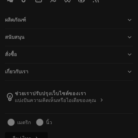
keyboard_arrow_down
ผลิตภัณฑ์
All tools
keyboard_arrow_down
สนับสนุน
All software
Customer service
การรีไซเคิล
keyboard_arrow_down
สั่งซื้อ
Distributors and specialists
การฟื้นฟูสภาพเครื่องมือ
How to buy
Guides and tutorials
Tailor Made
keyboard_arrow_down
เกี่ยวกับเรา
Order
Calculators and apps
About Sandvik Coromant
Return
Catalogues and handbooks
Manufacturing wellness
Track your order
ช่วยเราปรับปรุงเว็บไซต์ของเรา
emoji_objects
chevron_right
แบ่งปันความคิดเห็นหรือไอเดียของคุณ
Career
Make a quotation
Sustainable business
บทความ
เมตริก
นิ้ว
For press