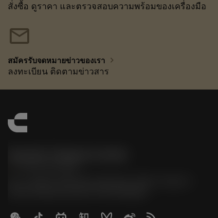
สั่งซื้อ ดูราคา และตรวจสอบความพร้อมของเครื่องมือ
mail
chevron_right
สมัครรับจดหมายข่าวของเรา
ลงทะเบียน ติดตามข่าวสาร
Sandvik Thailand Limited
phone
+66 2 016 2120
51, JL Tower, 19th Floor, Room No. 1904-6, Rama 9
Road, Kwaeng Huamark, Khet Bangkapi