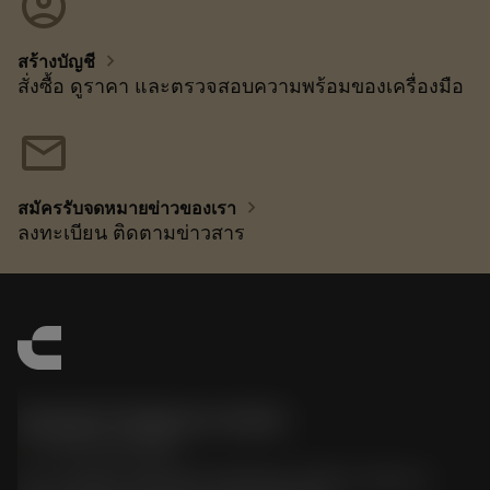
account_circle
chevron_right
สร้างบัญชี
สั่งซื้อ ดูราคา และตรวจสอบความพร้อมของเครื่องมือ
mail
chevron_right
สมัครรับจดหมายข่าวของเรา
ลงทะเบียน ติดตามข่าวสาร
Sandvik Thailand Limited
phone
+66 2 016 2120
51, JL Tower, 19th Floor, Room No. 1904-6, Rama 9