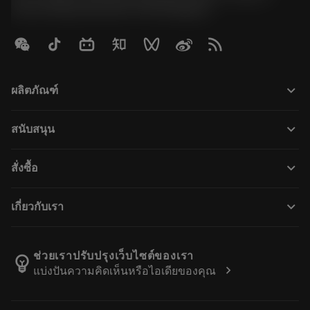
Road, Kwaeng Huamark, Khet Bangkapi
keyboard_arrow_down
ผลิตภัณฑ์
Alla verktyg
keyboard_arrow_down
สนับสนุน
All programvara
Kundservice
Återvinning
keyboard_arrow_down
สั่งซื้อ
Distributörer och specialister
Omkonditionering
Så här köper du
Guider och handledningar
Tailor Made
keyboard_arrow_down
เกี่ยวกับเรา
Beställ
Kalkylatorer och appar
Om Sandvik Coromant
Return
Kataloger och handböcker
Tillverkning med välmående
Spåra din beställning
ช่วยเราปรับปรุงเว็บไซต์ของเรา
emoji_objects
chevron_right
แบ่งปันความคิดเห็นหรือไอเดียของคุณ
Karriär
Skapa en offert
Hållbart företagande