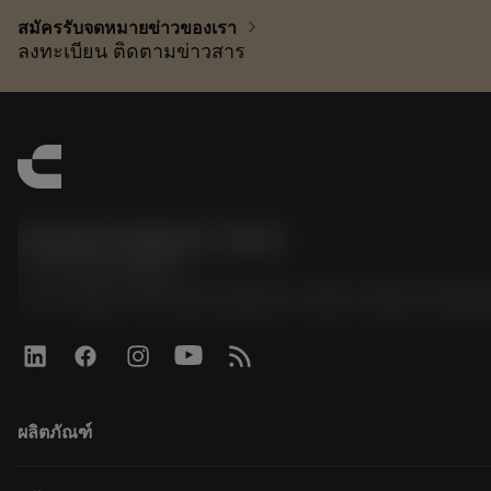
chevron_right
สมัครรับจดหมายข่าวของเรา
ลงทะเบียน ติดตามข่าวสาร
Sandvik Thailand Limited
phone
+66 2 016 2120
51, JL Tower, 19th Floor, Room No. 1904-6, Rama 9 Road,
ผลิตภัณฑ์
เครื่องมือทั้งหมด