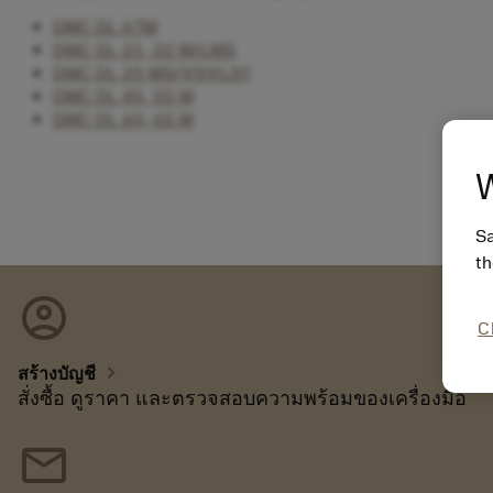
DMC DL 6TM
DMC DL 21, 22 M/LMS
DMC DL 25 MS/Y/SY/LSY
DMC DL 45, 55 M
DMC DL 60, 65 M
W
Sa
th
account_circle
C
chevron_right
สร้างบัญชี
สั่งซื้อ ดูราคา และตรวจสอบความพร้อมของเครื่องมือ
mail