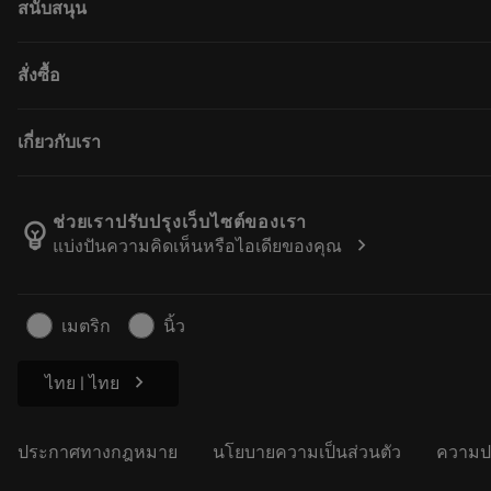
สนับสนุน
ซอฟต์แวร์ทั้งหมด
การรีไซเคิล
ฝ่ายบริการลูกค้า
สั่งซื้อ
การปรับสภาพใหม่
ผู้จัดจำหน่ายและผู้เชี่ยวชาญ
Tailor Made
คู่มือและบทช่วยสอน
วิธีซื้อ
เกี่ยวกับเรา
เครื่องคิดเลขและแอป
สั่งซื้อ
แคตตาล็อกและคู่มืออ้างอิง
ส่งคืน
เกี่ยวกับ Sandvik Coromant
ติดตามคำสั่งซื้อของคุณ
Manufacturing Wellness
ช่วยเราปรับปรุงเว็บไซต์ของเรา
emoji_objects
chevron_right
แบ่งปันความคิดเห็นหรือไอเดียของคุณ
ทำใบเสนอราคา
อาชีพ
ธุรกิจที่ยั่งยืน
บทความ
เมตริก
นิ้ว
สำหรับสื่อมวลชน
chevron_right
ไทย | ไทย
ประกาศทางกฎหมาย
นโยบายความเป็นส่วนตัว
ความป