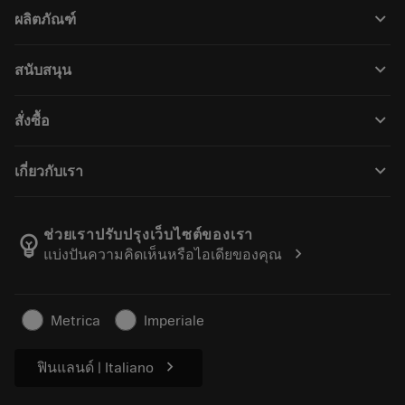
keyboard_arrow_down
ผลิตภัณฑ์
เครื่องมือทั้งหมด
keyboard_arrow_down
สนับสนุน
ซอฟต์แวร์ทั้งหมด
ฝ่ายบริการลูกค้า
การรีไซเคิล
keyboard_arrow_down
สั่งซื้อ
ผู้จัดจำหน่ายและผู้เชี่ยวชาญ
การปรับสภาพใหม่
วิธีซื้อ
คู่มือและบทช่วยสอน
Tailor Made
keyboard_arrow_down
เกี่ยวกับเรา
สั่งซื้อ
เครื่องคิดเลขและแอป
เกี่ยวกับ Sandvik Coromant
ส่งคืน
แคตตาล็อกและคู่มืออ้างอิง
Manufacturing Wellness
ติดตามคำสั่งซื้อของคุณ
ช่วยเราปรับปรุงเว็บไซต์ของเรา
emoji_objects
chevron_right
แบ่งปันความคิดเห็นหรือไอเดียของคุณ
อาชีพ
ทำใบเสนอราคา
ธุรกิจที่ยั่งยืน
บทความ
Metrica
Imperiale
สำหรับสื่อมวลชน
chevron_right
ฟินแลนด์ | Italiano