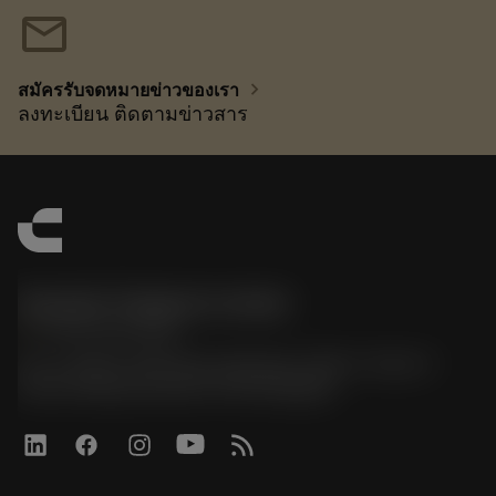
mail
chevron_right
สมัครรับจดหมายข่าวของเรา
ลงทะเบียน ติดตามข่าวสาร
Sandvik Thailand Limited
phone
+66 2 016 2120
51, JL Tower, 19th Floor, Room No. 1904-6, Rama 9
Road, Kwaeng Huamark, Khet Bangkapi