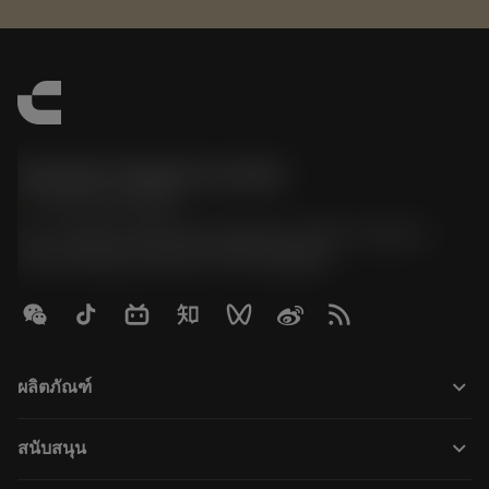
Sandvik Thailand Limited
phone
+66 2 016 2120
51, JL Tower, 19th Floor, Room No. 1904-6, Rama 9
Road, Kwaeng Huamark, Khet Bangkapi
keyboard_arrow_down
ผลิตภัณฑ์
すべてのツール
keyboard_arrow_down
สนับสนุน
すべてのソフトウェア