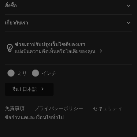
カスタマーサービス
リサイクル
keyboard_arrow_down
สั่งซื้อ
販売店および専門家
再生処理
購入方法
ガイドとチュートリアル
テーラーメード
keyboard_arrow_down
เกี่ยวกับเรา
注文
計算ツールとアプリ
サンドビック・コロマントについて
戻る
カタログおよびハンドブック
Manufacturing Wellness
注文を追跡する
ช่วยเราปรับปรุงเว็บไซต์ของเรา
emoji_objects
chevron_right
แบ่งปันความคิดเห็นหรือไอเดียของคุณ
経歴
見積もりを作成する
サステナブルな事業
記事
ミリ
インチ
プレス用
chevron_right
จีน | 日本語
免責事項
プライバシーポリシー
セキュリティ
ข้อกำหนดและเงื่อนไขทั่วไป