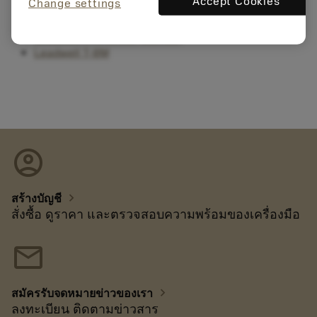
Accept Cookies
Change settings
Leadwell LTC-25iM (BMT65)
Leadwell T-6M
Leadwell T-7i M/SM (BMT55)
Leadwell T-8M
account_circle
chevron_right
สร้างบัญชี
สั่งซื้อ ดูราคา และตรวจสอบความพร้อมของเครื่องมือ
mail
chevron_right
สมัครรับจดหมายข่าวของเรา
ลงทะเบียน ติดตามข่าวสาร