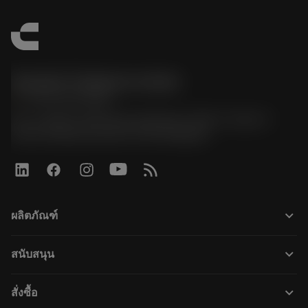
Sandvik Thailand Limited
phone
+66 2 016 2120
51, JL Tower, 19th Floor, Room No. 1904-6, Rama 9
Road, Kwaeng Huamark, Khet Bangkapi
keyboard_arrow_down
ผลิตภัณฑ์
เครื่องมือทั้งหมด
keyboard_arrow_down
สนับสนุน
ซอฟต์แวร์ทั้งหมด
ฝ่ายบริการลูกค้า
การรีไซเคิล
keyboard_arrow_down
สั่งซื้อ
ผู้จัดจำหน่ายและผู้เชี่ยวชาญ
การปรับสภาพใหม่