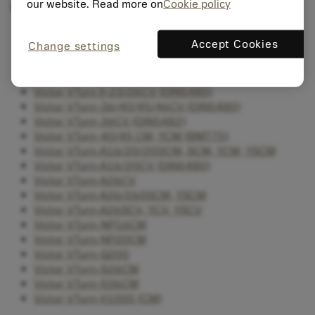
our website. Read more on
Cookie policy
เครื่องกลึงที่มีฟังก์ชั่นการกัด
Victor VTurn II-16/20CV (DIN1809)
Accept Cookies
Change settings
Victor VTurn II-16/20CV (DIN5480)
Victor VTurn II-23/26BCV, YCV
Victor VTurn II-23/26CV (DIN1809)
Victor VTurn II-23/26CV (DIN5480)
Victor VTurn-36/40/45/46CV (DIN5480)
Victor VTurn-36CV (DIN5482)
Victor VTurn-40/45 CM, YCM (BMT75)
Victor VTurn-A16/20/200CM, SCM, YCM, YSCM
Victor VTurn-A16/20CV (DIN5480)
Victor VTurn-A26CV
Victor VTurn-A26/260SCM, YSCM
Victor VTurn-A26SCV, YCV, YSCV
Victor VTurn-NP16CM
Victor VTurn-NP20CM
Victor VTurn-Q200
Victor VTurn-S26CM
Victor VTurn-S36CM
Victor VTurn-V1000 (CM)