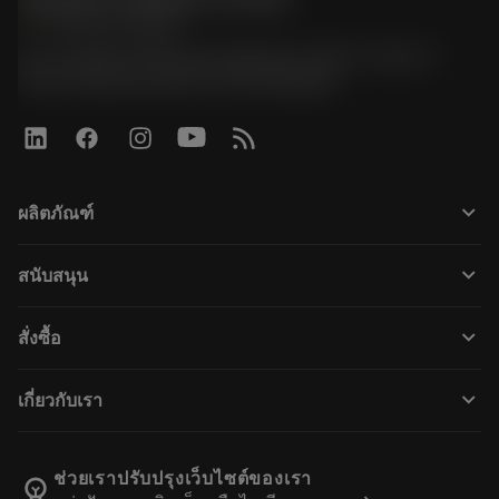
phone
+66 2 016 2120
51, JL Tower, 19th Floor, Room No. 1904-6, Rama 9
Road, Kwaeng Huamark, Khet Bangkapi
keyboard_arrow_down
ผลิตภัณฑ์
เครื่องมือทั้งหมด
keyboard_arrow_down
สนับสนุน
ซอฟต์แวร์ทั้งหมด
ฝ่ายบริการลูกค้า
การรีไซเคิล
keyboard_arrow_down
สั่งซื้อ
ผู้จัดจำหน่ายและผู้เชี่ยวชาญ
การปรับสภาพใหม่
วิธีซื้อ
คู่มือและบทช่วยสอน
Tailor Made
keyboard_arrow_down
เกี่ยวกับเรา
สั่งซื้อ
เครื่องคิดเลขและแอป
เกี่ยวกับ Sandvik Coromant
ส่งคืน
แคตตาล็อกและคู่มืออ้างอิง
Manufacturing Wellness
ติดตามคำสั่งซื้อของคุณ
ช่วยเราปรับปรุงเว็บไซต์ของเรา
emoji_objects