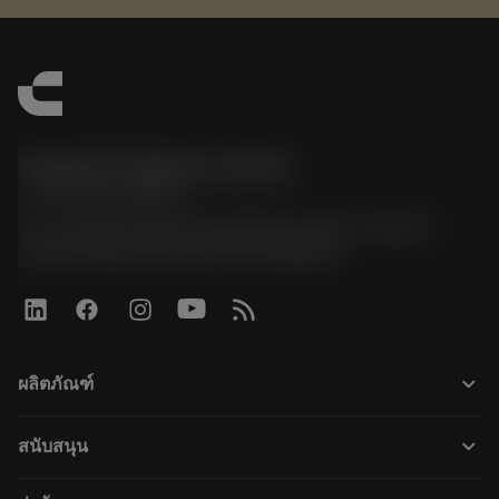
Sandvik Thailand Limited
phone
+66 2 016 2120
51, JL Tower, 19th Floor, Room No. 1904-6, Rama 9
Road, Kwaeng Huamark, Khet Bangkapi
keyboard_arrow_down
ผลิตภัณฑ์
เครื่องมือทั้งหมด
keyboard_arrow_down
สนับสนุน
ซอฟต์แวร์ทั้งหมด
ฝ่ายบริการลูกค้า
การรีไซเคิล