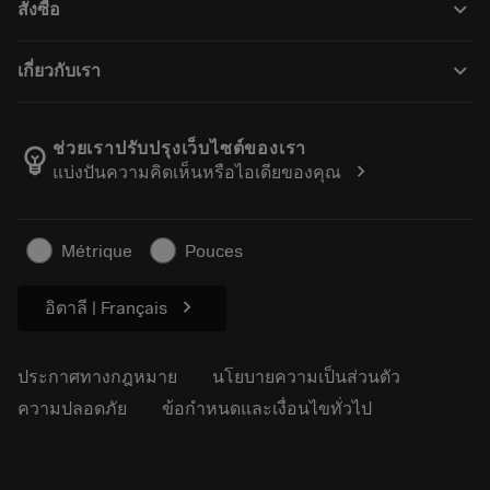
keyboard_arrow_down
สั่งซื้อ
ผู้จัดจำหน่ายและผู้เชี่ยวชาญ
การปรับสภาพใหม่
วิธีซื้อ
คู่มือและบทช่วยสอน
Tailor Made
keyboard_arrow_down
เกี่ยวกับเรา
สั่งซื้อ
เครื่องคิดเลขและแอป
เกี่ยวกับ Sandvik Coromant
ส่งคืน
แคตตาล็อกและคู่มืออ้างอิง
Manufacturing Wellness
ติดตามคำสั่งซื้อของคุณ
ช่วยเราปรับปรุงเว็บไซต์ของเรา
emoji_objects
chevron_right
แบ่งปันความคิดเห็นหรือไอเดียของคุณ
อาชีพ
ทำใบเสนอราคา
ธุรกิจที่ยั่งยืน
บทความ
Métrique
Pouces
สำหรับสื่อมวลชน
chevron_right
อิตาลี | Français
ประกาศทางกฎหมาย
นโยบายความเป็นส่วนตัว
ความปลอดภัย
ข้อกำหนดและเงื่อนไขทั่วไป