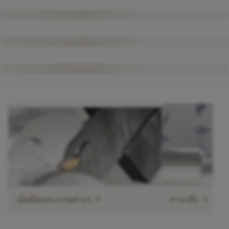
chevron_right
chevron_right
เม็ดมีดและเกรดต่างๆ
การกลึง