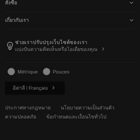
keyboard_arrow_down
สั่งซื้อ
ผู้จัดจำหน่ายและผู้เชี่ยวชาญ
การปรับสภาพใหม่
วิธีซื้อ
คู่มือและบทช่วยสอน
Tailor Made
keyboard_arrow_down
เกี่ยวกับเรา
สั่งซื้อ
เครื่องคิดเลขและแอป
เกี่ยวกับ Sandvik Coromant
ส่งคืน
แคตตาล็อกและคู่มืออ้างอิง
Manufacturing Wellness
ติดตามคำสั่งซื้อของคุณ
ช่วยเราปรับปรุงเว็บไซต์ของเรา
emoji_objects
chevron_right
แบ่งปันความคิดเห็นหรือไอเดียของคุณ
อาชีพ
ทำใบเสนอราคา
ธุรกิจที่ยั่งยืน
บทความ
Métrique
Pouces
สำหรับสื่อมวลชน
chevron_right
อิตาลี | Français
ประกาศทางกฎหมาย
นโยบายความเป็นส่วนตัว
ความปลอดภัย
ข้อกำหนดและเงื่อนไขทั่วไป