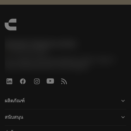
Sandvik Thailand Limited
phone
+66 2 016 2120
51, JL Tower, 19th Floor, Room No. 1904-6, Rama 9
Road, Kwaeng Huamark, Khet Bangkapi
keyboard_arrow_down
ผลิตภัณฑ์
เครื่องมือทั้งหมด
keyboard_arrow_down
สนับสนุน
ซอฟต์แวร์ทั้งหมด
ฝ่ายบริการลูกค้า
การรีไซเคิล