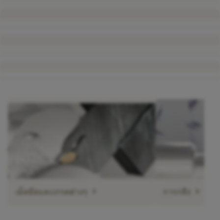
chevron_right
chevron_right
เม็ดมีดและเกรดต่างๆ
การกลึง