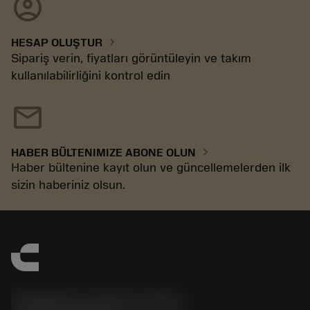
account_circle
chevron_right
HESAP OLUŞTUR
Sipariş verin, fiyatları görüntüleyin ve takım
kullanılabilirliğini kontrol edin
mail
chevron_right
HABER BÜLTENIMIZE ABONE OLUN
Haber bültenine kayıt olun ve güncellemelerden ilk
sizin haberiniz olsun.
Sandvik Coromant Turkey