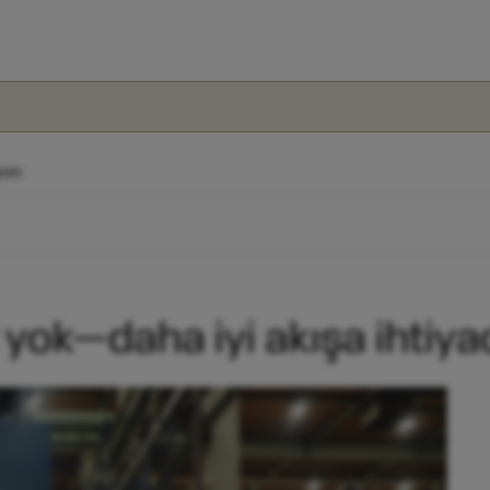
yon
z yok—daha iyi akışa ihtiya