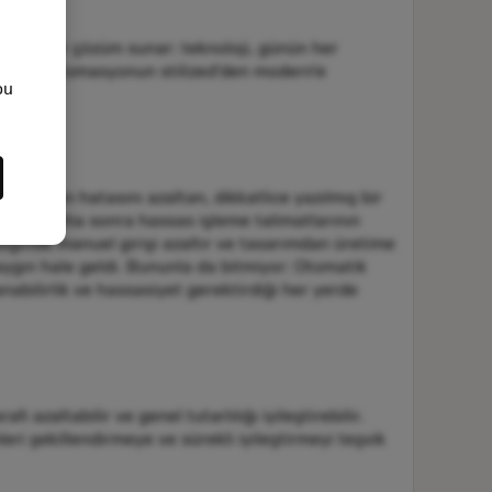
asyon bir çözüm sunar: teknoloji, günün her
 bırakır. Otomasyonun stilized'den modern'e
ou
 ve insan hatasını azaltan, dikkatlice yazılmış bir
 Bunlar daha sonra hassas işleme talimatlarının
ldiğinde manuel girişi azaltır ve tasarımdan üretime
yaygın hale geldi. Bununla da bitmiyor: Otomatik
nabilirlik ve hassasiyet gerektirdiği her yerde
 azaltabilir ve genel tutarlılığı iyileştirebilir.
leri şekillendirmeye ve sürekli iyileştirmeyi teşvik