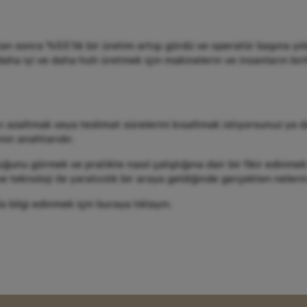
n sonra %55'lik bir üretim artışı gördü ve operatör başına yıl
aha iyi ve daha hızlı üretmek için makinelerin ve insanların birli
ı azaltmak veya teslimat sürelerini kısaltmak istiyorsunuz ya d
nin anahtarıdır.
 görmek ve pratikte nasıl çalıştığına dair bir fikir edinmek i
r ve teknoloji ile yaratıcılık bir araya geldiğinde gerçekten ne
 bilgi edinmek için buraya tıklayın.