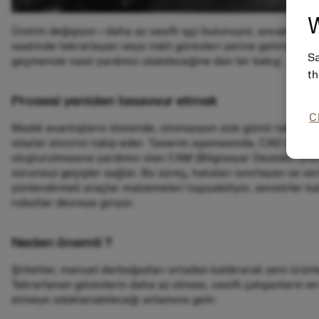
W
Üretim değişiyor—daha az vasıflı işçi bulunuyor, ancak yükse
saatinde tekrarlayan veya riskli görevleri yerine getirir ve 
Sa
geçmenize nasıl yardımcı olabileceğine dair bir bakış:
th
Prosesi yeniden tasavvur etmek
C
Maddi avantajların ötesinde, otomasyon size gönül rahatlığı sa
olaylar zincirini takip eder. Tasarım aşamasında, CAD (Bilgis
oluşturulmasına yardımcı olan CAM (Bilgisayar Destekli Üretim
sorunsuz geçişler sağlar. Bu süreç, hataları sınırlayan ve v
yönlendirmeli araçlar malzemeleri taşıyabiliyor, sensörler ka
robotlar devreye giriyor.
Neden önemli ?
Şirketler, manuel darboğazları ortadan kaldırarak yeni ürünlere 
Tekrarlanan görevlerin daha az olması, vasıflı çalışanların en
etmeye odaklanabileceği anlamına gelir.