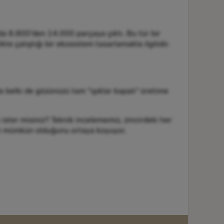
da 8.800'den 14.000 parçaya çıktı. Bu tür bir
kte çalıştığı bir ekosistem tasarlamakla ilgilidir.
a belki de gözünüzü tam "ışıklar kapalı" üretime
ster misiniz? Teknik incelememiz, zincirdeki her
lerin mümkün olduğunu ortaya koyuyor.