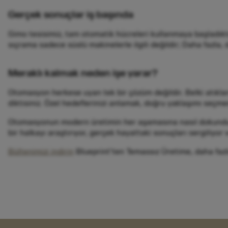
Gerçek sonuçlar iş başında
Gimo tesisimiz, tam otomatik hücreleri kullanmaya başladıkta
sıçrama sadece süslü makinelerle ilgili değildir; Daha fazla, d
Meraklı kalmak neden işe yarar?
Otomasyon herkese uyan tek bir çözüm değildir. Belki atıklar
diktisiniz. Özel hedeflerinizi anlamak, doğru yaklaşımı seçme
Otomasyonun modern üretimin her aşamasına nasıl dokunduğunu
bir halkayı araştırıyor, gerçek hayattaki sonuçları sergiliyo
Bültenimizi indirin
Blueprint'ten Temassız Üretime, daha fazla