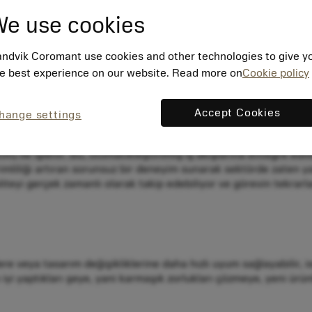
e use cookies
k kaliteli çıktıya olan talep güçlü kalmaya devam ediyor. Otom
yaratıcı problem çözme ve yenilik için insan yeteneğini serbest
ndvik Coromant use cookies and other technologies to give y
e best experience on our website. Read more on
Cookie policy
Accept Cookies
hange settings
ğlar. Her şey, vasıflı işçileri tekrarlayan görevlerden kurtaran
ayar Destekli Tasarım) fikirleri ayrıntılı modellere dönüştürür.
) ile işlenir. Bu, otomatikleştirilmiş iş akışlarına entegre edi
erimliliği artıran sorunsuz bir deneyim sunarak sektörde zaten 
liteyi gerçek zamanlı olarak takip edebiliyor ve görevin tekrarla
veya tasarım değişikliklerine daha hızlı uyum sağlayabilir, israfı
 iyi yaptıkları şeye, yani karmaşık zorlukları çözmeye, yeni ürün