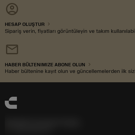
account_circle
chevron_right
HESAP OLUŞTUR
Sipariş verin, fiyatları görüntüleyin ve takım kullanılabil
mail
chevron_right
HABER BÜLTENIMIZE ABONE OLUN
Haber bültenine kayıt olun ve güncellemelerden ilk siz
Sandvik Coromant Turkey
phone
+902164530730