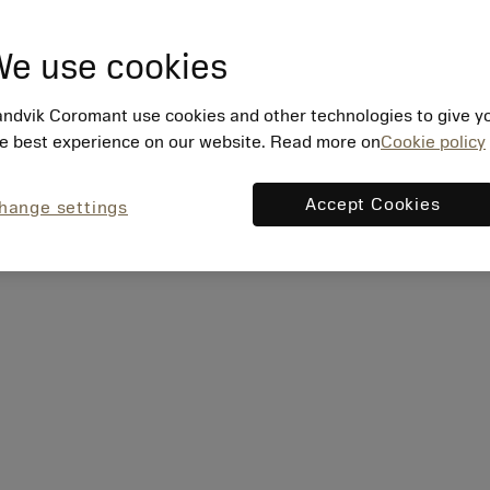
e use cookies
ndvik Coromant use cookies and other technologies to give y
e best experience on our website. Read more on
Cookie policy
Accept Cookies
hange settings