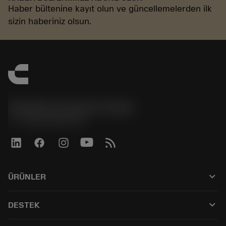
Haber bültenine kayıt olun ve güncellemelerden ilk
sizin haberiniz olsun.
Sandvik Coromant Turkey
phone
+902164530730
keyboard_arrow_down
ÜRÜNLER
Tüm araçlar
keyboard_arrow_down
DESTEK
Tüm yazılımlar
Müşteri hizmetleri
Geri Dönüşüm