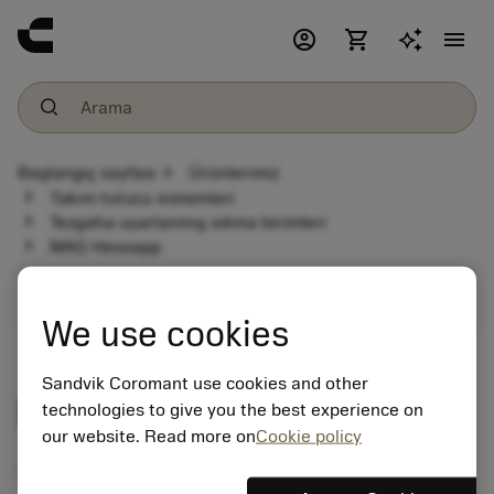
account_circle
shopping_cart
menu
chevron_right
Başlangıç sayfası
Ürünlerimiz
chevron_right
Takım tutucu sistemleri
chevron_right
Tezgaha uyarlanmış sıkma birimleri
chevron_right
MAG Hessapp
expand_more
Tezgaha uyarlanmış sıkma birimleri
We use cookies
Sandvik Coromant use cookies and other
MAG Hessapp
technologies to give you the best experience on
our website. Read more on
Cookie policy
Tool holder programme