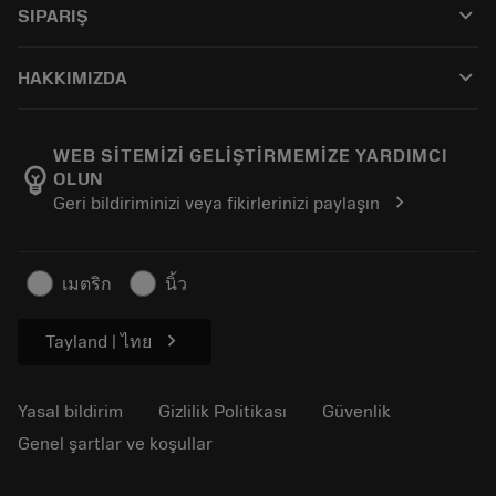
keyboard_arrow_down
SIPARIŞ
Distribütörler ve uzmanlar
Rekondisyonlama
Nasıl satın alınır
Kılavuzlar ve eğitimler
Tailor Made
keyboard_arrow_down
HAKKIMIZDA
Sipariş
Hesap makineleri ve uygulamalar
Sandvik Coromant hakkında
Geri dön
Kataloglar ve el kitapları
Manufacturing Wellness
Siparişinizi takip edin
WEB SİTEMİZİ GELİŞTİRMEMİZE YARDIMCI
emoji_objects
OLUN
Kariyer
Fiyat teklifi oluşturun
chevron_right
Geri bildiriminizi veya fikirlerinizi paylaşın
Sürdürülebilir iş modeli
Makaleler
Basın için
เมตริก
นิ้ว
chevron_right
Tayland | ไทย
Yasal bildirim
Gizlilik Politikası
Güvenlik
Genel şartlar ve koşullar