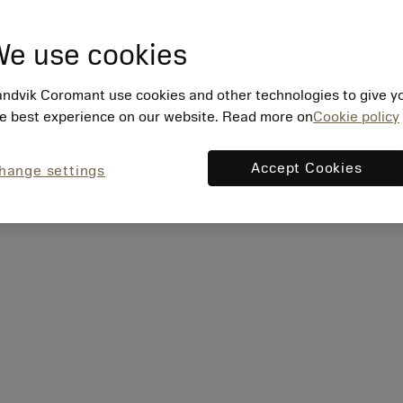
e use cookies
ndvik Coromant use cookies and other technologies to give y
e best experience on our website. Read more on
Cookie policy
Accept Cookies
hange settings