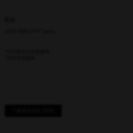
0.6
2
2028 年的LTIFR
(ppm)
1
可记录的总伤害频率
2
失时伤害频率
了解更多信息 (英语)