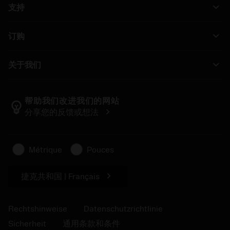
keyboard_arrow_down
支持
Alle Software
Kundenservice
回收利用
keyboard_arrow_down
订购
Händler und Fachspezialisten
Nachschleifen
Wie kauft man
Anleitungen und Tutorials
Tailor Made
keyboard_arrow_down
关于我们
Bestellung
Rechner und Apps
Über Sandvik Coromant
Rückgabe
Kataloge und Handbücher
Manufacturing Wellness
Verfolgen Sie Ihre Bestellung
帮助我们改进我们的网站
emoji_objects
chevron_right
分享您的反馈或想法
Karriere
Ein Angebot erstellen
Nachhaltiges Unternehmen
Artikel
Métrique
Pouces
Für die Presse
chevron_right
捷克共和国 | Français
Rechtshinweise
Datenschutzrichtlinie
Sicherheit
通用条款和条件