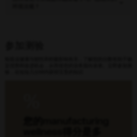
keyboard_arrow_down
环境法规？
参加测验
制造业健康与韧性和积极影响有关，了解您的分数有助于确
定优势和改进机会，从而使您的业务面向未来。立即参加测
验，在短短几分钟内获得宝贵的知识
%
您的manufacturing
wellness得分是多