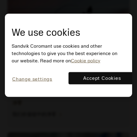
We use cookies
Sandvik Coromant use cookies and other
technologies to give you the best experience on
our website. Read more on
Cookie policy
Accept Cookies
Change settings
净零
chevron_right
我们价值链中的净零