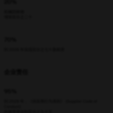
20%
机械回收物
增加百分之二十
70%
到 2028 年实现百分之七十新材质
企业责任
95%
到 2028 年，《供应商行为准则》 (Supplier Code of
Conduct)
的接受率达到百分之九十五