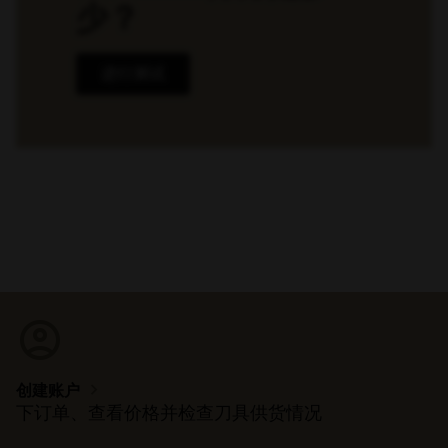
少？
进行测试
account_circle
chevron_right
创建账户
下订单、查看价格并检查刀具供货情况