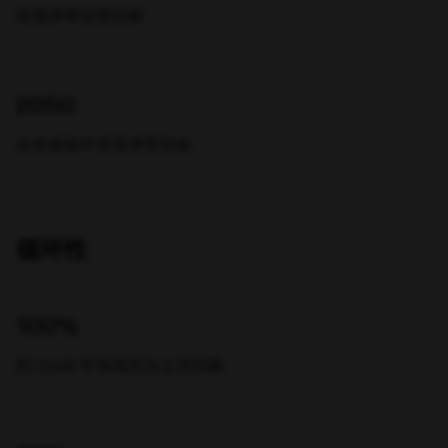
实现净零运营目标
2050
在价值链中实现净零目标
循环性
100%
到 2028 年实现百分之百回购