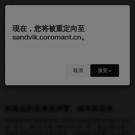
account_circle
shopping_cart
menu
现在，您将被重定向至
sandvik.coromant.cn。
chevron_right
chevron_right
起始页
制造业健康
可持续发展
可持续发展业务
取消
接受 »
制造业的未来是净零、循环和高效
世界需要可持续的制造业，而我们的行业需要成为解决方案
的一部分。我们正与客户和合作伙伴一起，通过创造价值，
重新定义零部件制造业的格局，以确保行业和整个社会拥有