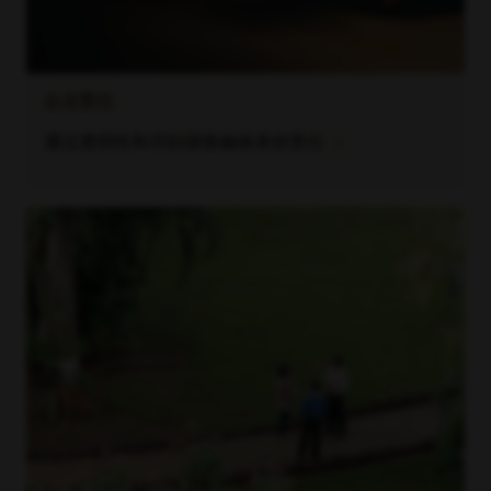
企业责任
chevron_right
通过透明性和尽职调查确保承担责任