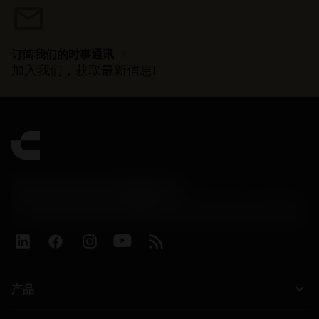
mail
chevron_right
订阅我们的时事通讯
加入我们，获取最新信息!
Contact Center 客服中心
phone
+86 800-820-2623(座机)/+86 400-820-2623(手机)
keyboard_arrow_down
产品
Alle Werkzeuge