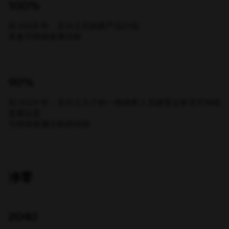
100%
到 2028 年，百分之百的新产品计划
具备可持续发展目标
90%
到 2024 年，百分之九十的一线销售人员接受过有关可持续
发展以及
可持续发展分析的培训
净零
2040