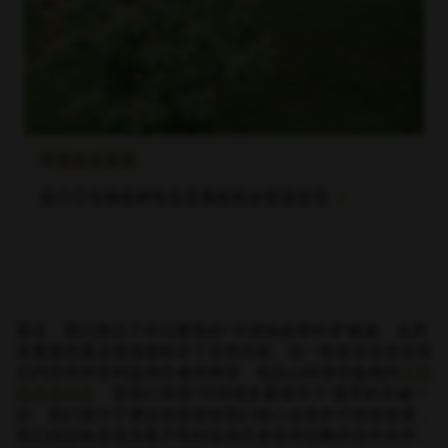
环境生态系统
chevron_right
致力于生物多样性生态系统和水资源管理
最近，我们推出了经过更新的“
可持续发展转变
”框架，在所
有重要的重点领域都制定了宏伟目标。这一框架完全符合我
们内部和外部利益相关者的期望，包括山特维克集团的
可持
续发展目标
，是我们实现“可持续发展领导力”愿景的关键一
步。我们致力于通过创新加快我们核心业务的可持续发展，
我们的目标是成为客户和利益相关者值得信赖的合作伙伴，