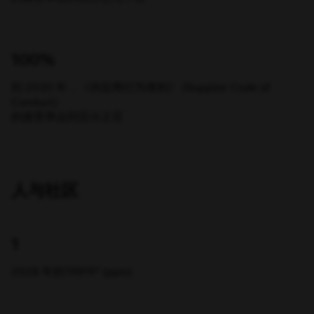
100%
到 2030 年，《供应商行为准则》 (Supplier Code of
Conduct)
的接受率达到百分之百
人与社区
1
1
2028 年的TRIFR
(ppm)