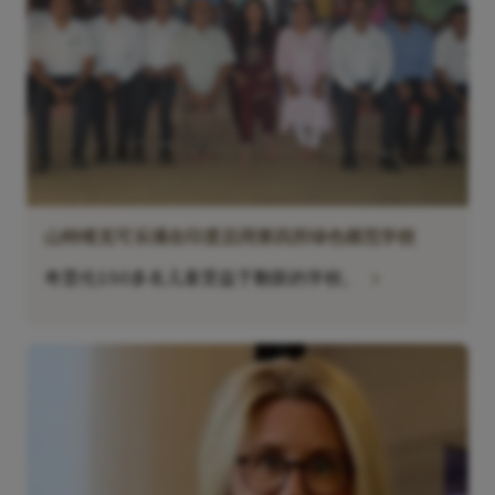
山特维克可乐满在印度启用第四所绿色模范学校
chevron_right
奇普伦150多名儿童受益于翻新的学校。