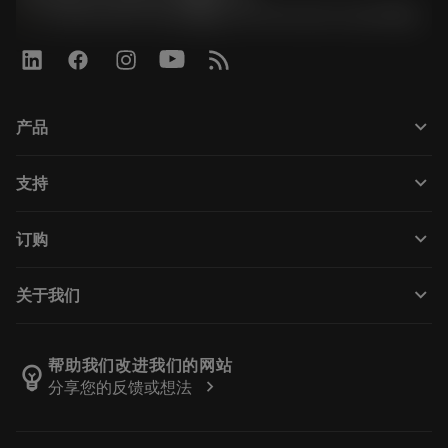
phone
+86 800-820-2623(座机)/+86 400-820-2623(手机)
keyboard_arrow_down
产品
全部刀具
keyboard_arrow_down
支持
所有软件
客户服务
回收
keyboard_arrow_down
订购
分销商和专业人士
翻新
如何购买
指南与教程
Tailor Made
keyboard_arrow_down
关于我们
订购
计算器和应用程序
关于Sandvik Coromant
返回
产品目录和手册
Manufacturing Wellness
跟踪订单
帮助我们改进我们的网站
emoji_objects
chevron_right
分享您的反馈或想法
职业发展
生成报价单
可持续业务