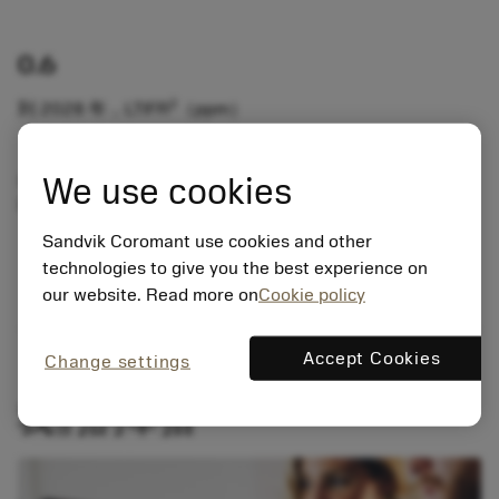
0.6
2
到 2028 年，LTIFR
（ppm）
We use cookies
1
总可记录伤害频率
2
失时伤害频率
Sandvik Coromant use cookies and other
technologies to give you the best experience on
our website. Read more on
Cookie policy
Accept Cookies
Change settings
我们的举措