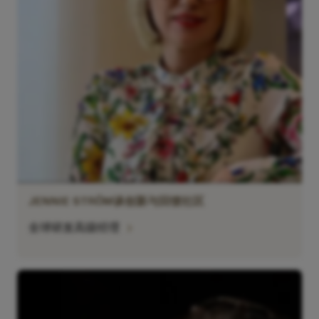
现在，您将被重定
向至
sandvik.coromant
.cn。
JENNIE STRÖM谈创新与回馈社区
chevron_right
全球研发高级经理
取消
接受 »