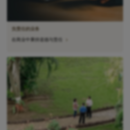
负责任的业务
chevron_right
在商业中秉持道德与责任