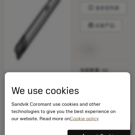
bookmark
保存至列表
balance
比较产品
无货
包装数量: 10
ISO: 1K212-1770-XB
1730
We use cookies
材料Id: 5725824
EAN: 10621144
Sandvik Coromant use cookies and other
ANSI: CNMM 644-HR
235
technologies to give you the best experience on
our website. Read more on
Cookie policy
通用
deployed_code
显示3D模型
remove
add
展示
shopping_cart
加入购