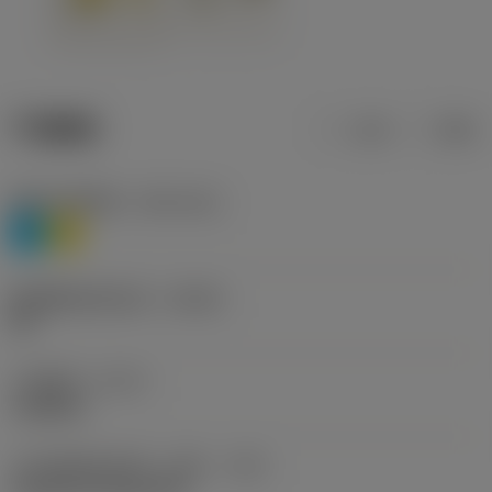
产品数据
公制
英制
材料分类层级1
(TMC1ISO)
P
M
断屑槽制造商名称
(CBMD)
HR
工序类型
(CTPT)
roughing
刀片安装样式代码（公制）
(IFS)
Cylindrical fixing hole