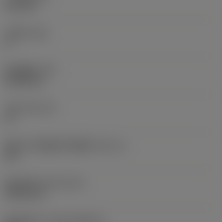
6.35 mm
主后角
(AN)
0 °
部件重量
(WT)
0.0262 kg
刀座
(SSC_M)
19
英制刀片座规格代码视图
(SSC_N)
3/4
发布日期
(ValFrom20)
1992/11/2
发布组件ID
(RELEASEPACK)