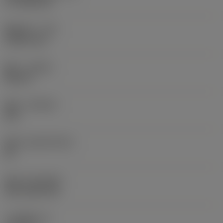
17.7439 mm
圆角半径
(RE)
1.5875 mm
旋向
(HAND)
Neutral
材质
(GRADE)
235
基底
(SUBSTRATE)
HC
涂层
(COATING)
CVD TiCN+TiN
刀片厚度
(S)