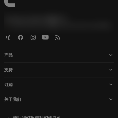
Contact Center 客服中心
phone
+86 800-820-2623(座机)/+86 400-820-2623(手机)
keyboard_arrow_down
产品
Todas as ferramentas
keyboard_arrow_down
支持
Todos os softwares
Atendimento ao cliente
Reciclagem
keyboard_arrow_down
订购
Distribuidores e especialistas
Recondicionamento
Como comprar
Guias e tutoriais
Tailor Made
keyboard_arrow_down
关于我们
Pedido
Calculadoras e aplicativos
Sobre a Sandvik Coromant
Voltar
Catálogos e manuais
Manufacturing Wellness
Rastreie seu pedido