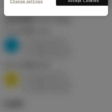
Accept Cookies
Change settings
起始切削参数
(KAPR
95 deg
)
P2.1.Z.AN
,
硬度: 175 HB
a
10 mm (2.4 - 13)
p
P
f
0.8 mm/r (0.5 - 1.1)
n
h
0.8 mm/r (0.5 - 1.1)
ex
v
75 m/min (95 - 60)
c
M1.0.Z.AQ
,
硬度: 200 HB
a
10 mm (2.4 - 13)
p
M
f
0.8 mm/r (0.5 - 1.1)
n
h
0.8 mm/r (0.5 - 1.1)
ex
v
65 m/min (90 - 50)
c
技术图示