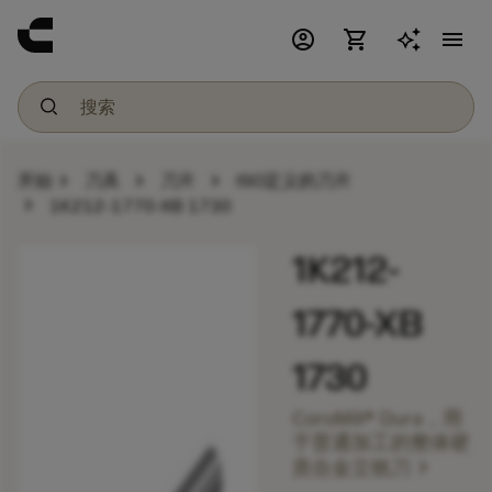
account_circle
shopping_cart
menu
chevron_right
chevron_right
chevron_right
开始
刀具
刀片
ISO定义的刀片
chevron_right
1K212-1770-XB 1730
1K212-
1770-XB
1730
CoroMill® Dura，用
于普通加工的整体硬
chevron_right
质合金立铣刀