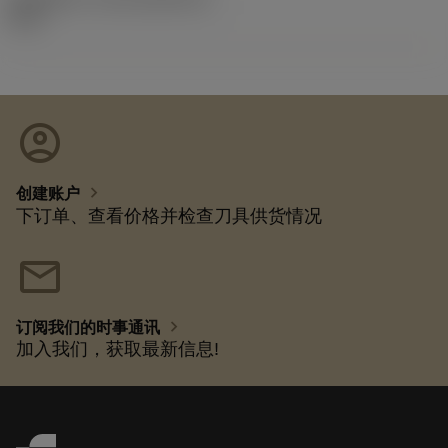
92.3
account_circle
chevron_right
创建账户
下订单、查看价格并检查刀具供货情况
mail
chevron_right
订阅我们的时事通讯
加入我们，获取最新信息!