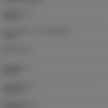
现在，您将被重定
向至
固定孔直径
(D1)
sandvik.coromant
7.925 mm
.cn。
刀片尺寸和形状
(CUTINT_SIZESHAPE)
CN1906
取消
接受 »
切削刃数
(CEDC)
2
内切圆直径
(IC)
19.05 mm
刀片形状代码
(SC)
Rhombic 80
切削刃有效长度
(LE)