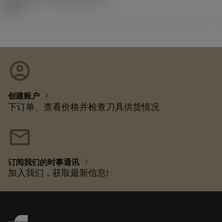
92.3
account_circle
chevron_right
创建账户
下订单、查看价格并检查刀具供货情况
mail
chevron_right
订阅我们的时事通讯
加入我们，获取最新信息!