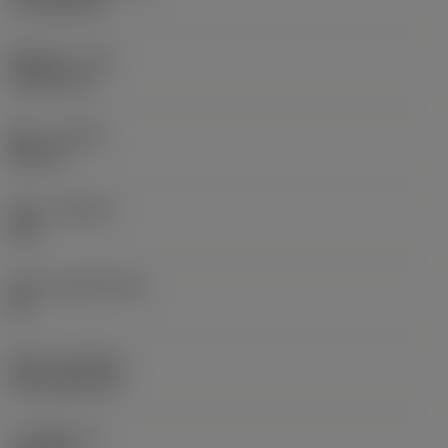
17.7439 mm
圆角半径
(RE)
1.5875 mm
旋向
(HAND)
Neutral
材质
(GRADE)
235
基底
(SUBSTRATE)
HC
涂层
(COATING)
CVD TiCN+TiN
刀片厚度
(S)