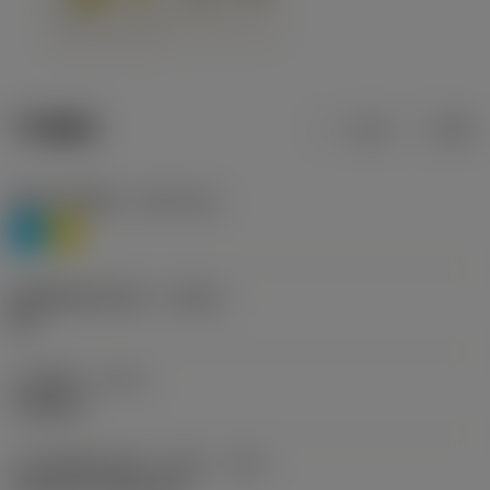
产品数据
公制
英制
材料分类层级1
(TMC1ISO)
P
M
断屑槽制造商名称
(CBMD)
HR
工序类型
(CTPT)
roughing
刀片安装样式代码（公制）
(IFS)
Cylindrical fixing hole