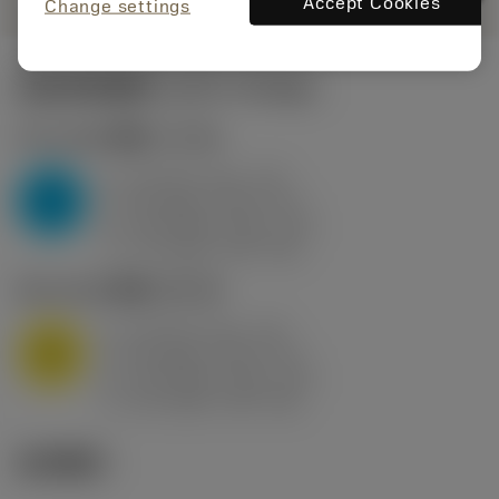
Accept Cookies
Change settings
起始切削参数
(KAPR
95 deg
)
P2.1.Z.AN
,
硬度: 175 HB
a
10 mm (2.4 - 13)
p
P
f
0.8 mm/r (0.5 - 1.1)
n
h
0.8 mm/r (0.5 - 1.1)
ex
v
75 m/min (95 - 60)
c
M1.0.Z.AQ
,
硬度: 200 HB
a
10 mm (2.4 - 13)
p
M
f
0.8 mm/r (0.5 - 1.1)
n
h
0.8 mm/r (0.5 - 1.1)
ex
v
65 m/min (90 - 50)
c
技术图示