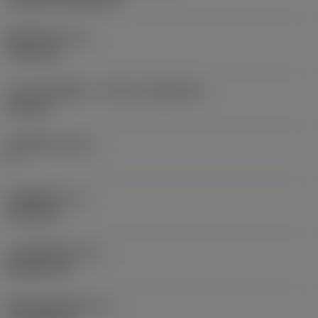
现在，您将被重定
向至
固定孔直径
(D1)
sandvik.coromant
7.925 mm
.cn。
刀片尺寸和形状
(CUTINT_SIZESHAPE)
CN1906
取消
接受 »
切削刃数
(CEDC)
2
内切圆直径
(IC)
19.05 mm
刀片形状代码
(SC)
Rhombic 80
切削刃有效长度
(LE)