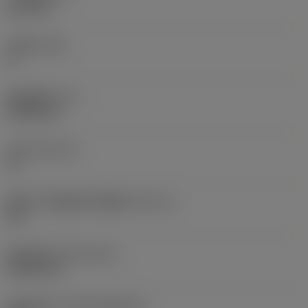
6.35 mm
主后角
(AN)
0 °
部件重量
(WT)
0.0262 kg
刀座
(SSC_M)
19
英制刀片座规格代码视图
(SSC_N)
3/4
发布日期
(ValFrom20)
1992/11/2
发布组件ID
(RELEASEPACK)