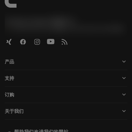
Contact Center 客服中心
phone
+86 800-820-2623(座机)/+86 400-820-2623(手机)
keyboard_arrow_down
产品
Todas as ferramentas
keyboard_arrow_down
支持
Todos os softwares
Atendimento ao cliente
Reciclagem
keyboard_arrow_down
订购
Distribuidores e especialistas
Recondicionamento
Como comprar
Guias e tutoriais
Tailor Made
keyboard_arrow_down
关于我们
Pedido
Calculadoras e aplicativos
Sobre a Sandvik Coromant
Voltar
Catálogos e manuais
Manufacturing Wellness
Rastreie seu pedido