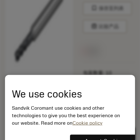
bookmark
保存至列表
balance
比较产品
无货
包装数量: 10
ISO: 1K354-0200-
050-XC 1730
We use cookies
材料Id: 5725824
EAN: 10621144
Sandvik Coromant use cookies and other
ANSI: CNMM 644-HR
235
technologies to give you the best experience on
our website. Read more on
Cookie policy
通用
deployed_code
显示3D模型
remove
add
展示
shopping_cart
加入购