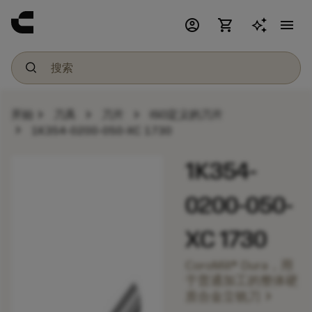
account_circle
shopping_cart
menu
chevron_right
chevron_right
chevron_right
开始
刀具
刀片
ISO定义的刀片
chevron_right
1K354-0200-050-XC 1730
1K354-
0200-050-
XC 1730
CoroMill® Dura，用
于普通加工的整体硬
chevron_right
质合金立铣刀