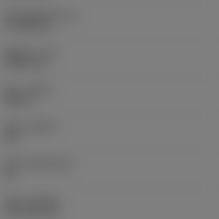
切削刃有效长度
(LE)
17.7439 mm
圆角半径
(RE)
1.5875 mm
旋向
(HAND)
Neutral
材质
(GRADE)
235
基底
(SUBSTRATE)
HC
涂层
(COATING)
CVD TiCN+TiN