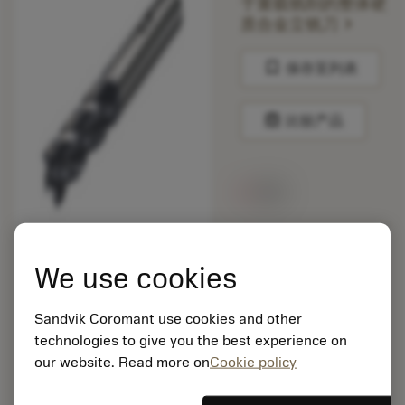
于重载铣削的整体硬
chevron_right
质合金立铣刀
bookmark
保存至列表
balance
比较产品
无货
包装数量: 10
We use cookies
ISO: 2S342-1000-
150CMB M2CM
材料Id: 5725824
Sandvik Coromant use cookies and other
EAN: 10621144
technologies to give you the best experience on
ANSI: CNMM 644-HR
our website. Read more on
Cookie policy
235