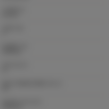
刀片厚度
(S)
6.35 mm
主后角
(AN)
0 °
部件重量
(WT)
0.0262 kg
刀座
(SSC_M)
19
英制刀片座规格代码视图
(SSC_N)
3/4
发布日期
(ValFrom20)
1992/11/2