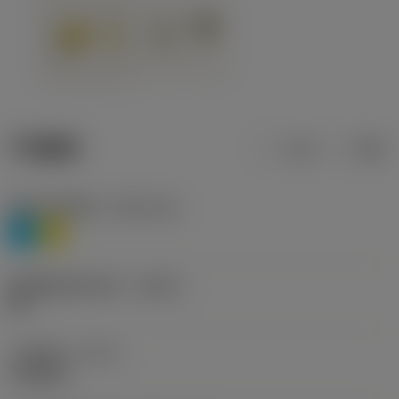
产品数据
公制
英制
材料分类层级1
(TMC1ISO)
P
M
断屑槽制造商名称
(CBMD)
HR
工序类型
(CTPT)
roughing