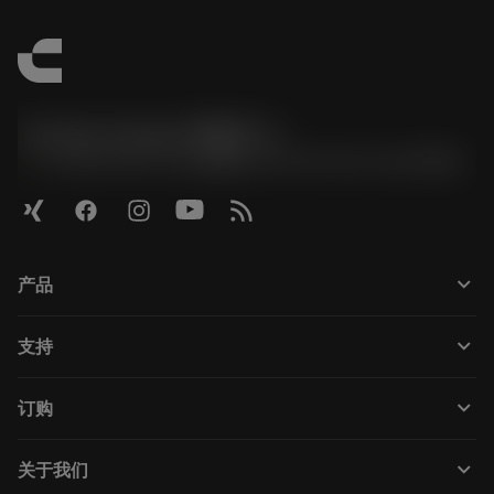
Contact Center 客服中心
phone
+86 800-820-2623(座机)/+86 400-820-2623(手机)
keyboard_arrow_down
产品
Todas as ferramentas
keyboard_arrow_down
支持
Todos os softwares
Atendimento ao cliente
Reciclagem
keyboard_arrow_down
订购
Distribuidores e especialistas
Recondicionamento
Como comprar
Guias e tutoriais
Tailor Made
keyboard_arrow_down
关于我们
Pedido
Calculadoras e aplicativos