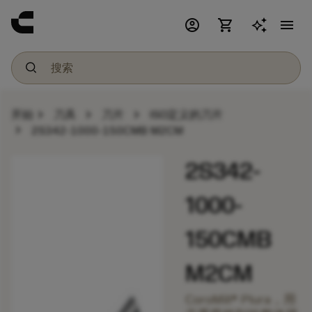
account_circle
shopping_cart
menu
chevron_right
chevron_right
chevron_right
开始
刀具
刀片
ISO定义的刀片
chevron_right
2S342-1000-150CMB M2CM
2S342-
1000-
150CMB
M2CM
CoroMill® Plura，用