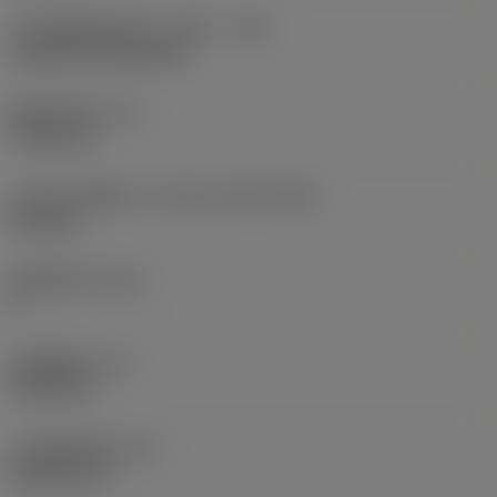
刀片安装样式代码（公制）
(IFS)
Cylindrical fixing hole
现在，您将被重定
向至
sandvik.coromant
固定孔直径
(D1)
.cn。
7.925 mm
刀片尺寸和形状
(CUTINT_SIZESHAPE)
CN1906
取消
接受 »
切削刃数
(CEDC)
2
内切圆直径
(IC)
19.05 mm
刀片形状代码
(SC)
Rhombic 80