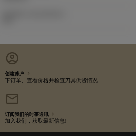
发布组件ID
(RELEASEPACK)
92.3
account_circle
chevron_right
创建账户
下订单、查看价格并检查刀具供货情况
mail
chevron_right
订阅我们的时事通讯
加入我们，获取最新信息!