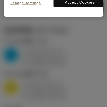
通用
deployed_code
Accept Cookies
Change settings
显示3D模型
remove
add
展示
shopping_cart
加入购
起始切削参数
(KAPR
95 deg
)
P2.1.Z.AN
,
硬度: 175 HB
a
10 mm (2.4 - 13)
p
P
f
0.8 mm/r (0.5 - 1.1)
n
h
0.8 mm/r (0.5 - 1.1)
ex
v
75 m/min (95 - 60)
c
M1.0.Z.AQ
,
硬度: 200 HB
a
10 mm (2.4 - 13)
p
M
f
0.8 mm/r (0.5 - 1.1)
n
h
0.8 mm/r (0.5 - 1.1)
ex
v
65 m/min (90 - 50)
c