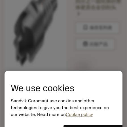
四分之一圆轮廓的整
体硬质合金切削头
chevron_right
bookmark
保存至列表
balance
比较产品
无货
We use cookies
包装数量: 10
ISO: CNMM 19 06 16-
HR 235
Sandvik Coromant use cookies and other
材料Id: 5725824
technologies to give you the best experience on
EAN: 10621144
our website. Read more on
Cookie policy
ANSI: 316-10UM400-
10030G 1730