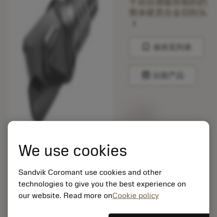
于高切屑载荷铣削的
整体硬质合金切削头
chevron_right
bookmark
保存至列表
balance
比较产品
无货
We use cookies
包装数量: 10
ISO: CNMM 19 06 16-
HR 235
Sandvik Coromant use cookies and other
材料Id: 5725824
technologies to give you the best experience on
EAN: 10621144
our website. Read more on
Cookie policy
ANSI: 316-16SM210-
16010P 1730