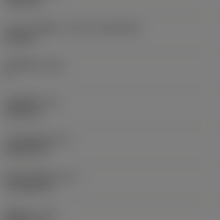
7.925 mm
向至
sandvik.coromant
.cn。
刀片尺寸和形状
(CUTINT_SIZESHAPE)
CN1906
切削刃数
(CEDC)
取消
接受 »
2
内切圆直径
(IC)
19.05 mm
刀片形状代码
(SC)
Rhombic 80
切削刃有效长度
(LE)
17.7439 mm
圆角半径
(RE)