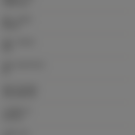
1.5875 mm
旋向
(HAND)
Neutral
材质
(GRADE)
235
基底
(SUBSTRATE)
HC
涂层
(COATING)
CVD TiCN+TiN
刀片厚度
(S)
6.35 mm
主后角
(AN)