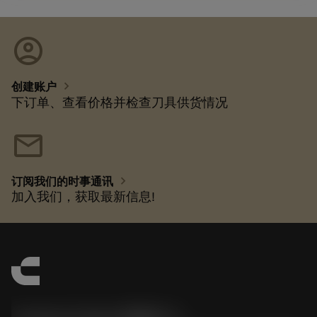
account_circle
chevron_right
创建账户
下订单、查看价格并检查刀具供货情况
mail
chevron_right
订阅我们的时事通讯
加入我们，获取最新信息!