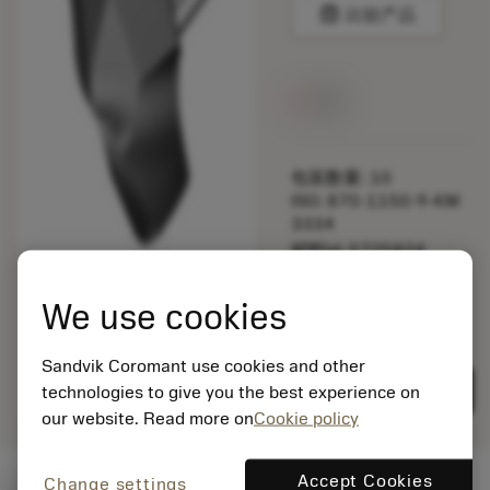
balance
比较产品
无货
包装数量: 10
ISO: 870-1150-9-KM
3334
材料Id: 5725824
EAN: 10621144
ANSI: CNMM 644-HR
We use cookies
235
通用
Sandvik Coromant use cookies and other
deployed_code
显示3D模型
remove
add
展示
shopping_cart
加入购
technologies to give you the best experience on
our website. Read more on
Cookie policy
Accept Cookies
Change settings