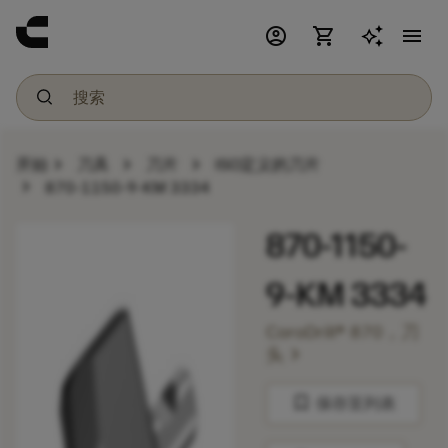
account_circle
shopping_cart
menu
chevron_right
chevron_right
chevron_right
开始
刀具
刀片
ISO定义的刀片
chevron_right
870-1150-9-KM 3334
870-1150-
9-KM 3334
CoroDrill® 870，刀
chevron_right
头
bookmark
保存至列表