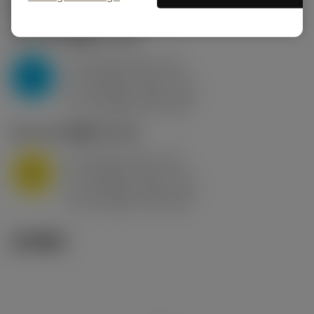
起始切削参数
(KAPR
95 deg
)
P2.1.Z.AN
,
硬度: 175 HB
a
10 mm (2.4 - 13)
p
P
f
0.8 mm/r (0.5 - 1.1)
n
h
0.8 mm/r (0.5 - 1.1)
ex
v
75 m/min (95 - 60)
c
M1.0.Z.AQ
,
硬度: 200 HB
a
10 mm (2.4 - 13)
p
M
f
0.8 mm/r (0.5 - 1.1)
n
h
0.8 mm/r (0.5 - 1.1)
ex
v
65 m/min (90 - 50)
c
技术图示