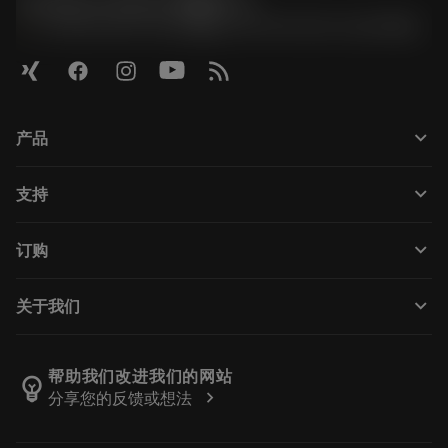
Contact Center 客服中心
phone
+86 800-820-2623(座机)/+86 400-820-2623(手机)
keyboard_arrow_down
产品
Todas as ferramentas
keyboard_arrow_down
支持
Todos os softwares
Atendimento ao cliente
Reciclagem
keyboard_arrow_down
订购
Distribuidores e especialistas
Recondicionamento
Como comprar
Guias e tutoriais
Tailor Made
keyboard_arrow_down
关于我们
Pedido
Calculadoras e aplicativos
Sobre a Sandvik Coromant
Voltar
Catálogos e manuais
Manufacturing Wellness
Rastreie seu pedido
帮助我们改进我们的网站
emoji_objects
chevron_right
分享您的反馈或想法
Carreira
Faça uma cotação
Negócios sustentáveis