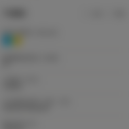
产品数据
公制
英制
材料分类层级1
(TMC1ISO)
P
M
断屑槽制造商名称
(CBMD)
HR
工序类型
(CTPT)
roughing
刀片安装样式代码（公制）
(IFS)
Cylindrical fixing hole
固定孔直径
(D1)
现在，您将被重定