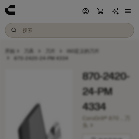
account_circle
shopping_cart
menu
chevron_right
chevron_right
chevron_right
开始
刀具
刀片
ISO定义的刀片
chevron_right
870-2420-24-PM 4334
870-2420-
24-PM
4334
CoroDrill® 870，刀
chevron_right
头