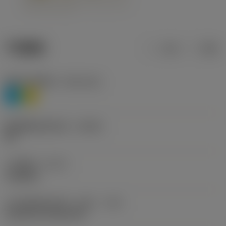
产品数据
公制
英制
材料分类层级1
(TMC1ISO)
P
M
断屑槽制造商名称
(CBMD)
HR
工序类型
(CTPT)
roughing
刀片安装样式代码（公制）
(IFS)
Cylindrical fixing hole