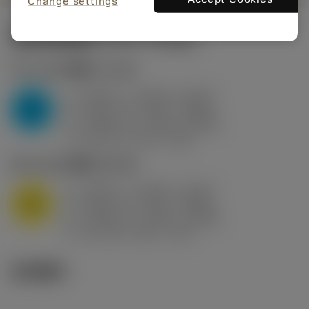
Change settings
起始切削参数
(KAPR
95 deg
)
P2.1.Z.AN
,
硬度: 175 HB
a
0.394 in (0.094 - 0.512)
p
P
f
0.032 in/r (0.02 - 0.043)
n
h
0.032 in/r (0.02 - 0.043)
ex
v
250 sfm (315 - 205)
c
M1.0.Z.AQ
,
硬度: 200 HB
a
0.394 in (0.094 - 0.512)
p
M
f
0.032 in/r (0.02 - 0.043)
n
h
0.032 in/r (0.02 - 0.043)
ex
v
215 sfm (295 - 170)
c
技术图示