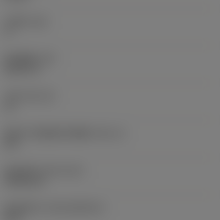
主后角
(AN)
0 °
部件重量
(WT)
0.0577 lb
刀座
(SSC_M)
19
英制刀片座规格代码视图
(SSC_N)
3/4
发布日期
(ValFrom20)
1992/11/2
发布组件ID
(RELEASEPACK)
92.3