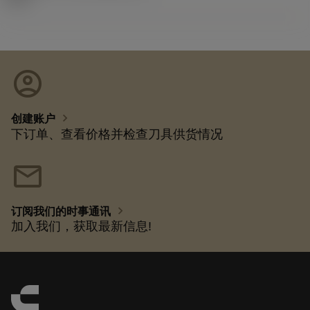
account_circle
chevron_right
创建账户
下订单、查看价格并检查刀具供货情况
mail
chevron_right
订阅我们的时事通讯
加入我们，获取最新信息!