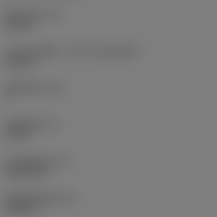
现在，您将被重定
固定孔直径
(D1)
向至
0.312 in
sandvik.coromant
.cn。
刀片尺寸和形状
(CUTINT_SIZESHAPE)
CN1906
取消
接受 »
切削刃数
(CEDC)
2
内切圆直径
(IC)
0.75 in
刀片形状代码
(SC)
Rhombic 80
切削刃有效长度
(LE)
0.6986 in