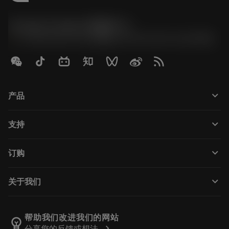
Contact Center 客服中心
phone
+86 800-820-2623(座机)/+86 400-820-2623(手机)
keyboard_arrow_down
产品
Tutti gli utensili
keyboard_arrow_down
支持
Tutti i software
Servizio clienti
Riciclaggio
keyboard_arrow_down
订购
Distributori e specialisti
Ricondizionamento
Come acquistare
Guide e tutorial
Tailor Made
keyboard_arrow_down
关于我们
Ordine
Calcolatrici e app
Informazioni su Sandvik Coromant
Restituisci
Cataloghi e manuali
Benessere manifatturiero
Traccia il tuo ordine
帮助我们改进我们的网站
emoji_objects
chevron_right