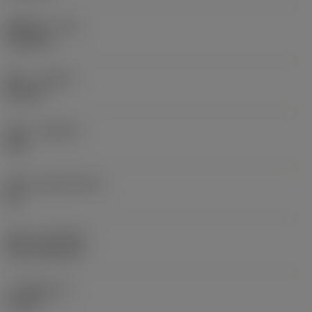
圆角半径
(RE)
0.0625 in
旋向
(HAND)
Neutral
材质
(GRADE)
235
基底
(SUBSTRATE)
HC
涂层
(COATING)
CVD TiCN+TiN
刀片厚度
(S)
0.25 in