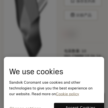
bookmark
保存至列表
balance
比较产品
无货
包装数量: 10
ISO: CNMM 19 06 16-
HR 235
材料Id: 5725824
We use cookies
EAN: 10621144
ANSI: 870-2420-24-
Sandvik Coromant use cookies and other
PM 4334
technologies to give you the best experience on
通用
deployed_code
our website. Read more on
Cookie policy
显示3D模型
remove
add
展示
shopping_cart
加入购
Accept Cookies