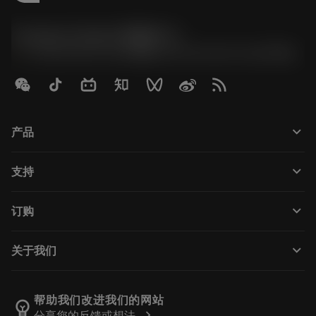
Contact Center 客服中心
phone
+86 800-820-2623(座机)/+86 400-820-2623(手机)
keyboard_arrow_down
产品
Tutti gli utensili
keyboard_arrow_down
支持
Tutti i software
Servizio clienti
Riciclaggio
keyboard_arrow_down
订购
Distributori e specialisti
Ricondizionamento
Come acquistare
Guide e tutorial
Tailor Made
keyboard_arrow_down
关于我们
Ordine
Calcolatrici e app
Informazioni su Sandvik Coromant
Restituisci
Cataloghi e manuali
Benessere manifatturiero
Traccia il tuo ordine
帮助我们改进我们的网站
emoji_objects
chevron_right