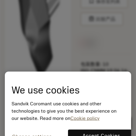
bookmark
保存至列表
balance
比较产品
无货
包装数量: 10
ISO: CNMM 19 06 16-
HR 235
材料Id: 5725824
We use cookies
EAN: 10621144
ANSI: 870-2430-24-
Sandvik Coromant use cookies and other
PM 4334
technologies to give you the best experience on
通用
deployed_code
our website. Read more on
Cookie policy
显示3D模型
remove
add
展示
shopping_cart
加入购
Accept Cookies