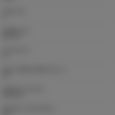
主后角
(AN)
0 °
部件重量
(WT)
0.0577 lb
刀座
(SSC_M)
19
英制刀片座规格代码视图
(SSC_N)
3/4
发布日期
(ValFrom20)
1992/11/2
发布组件ID
(RELEASEPACK)
92.3