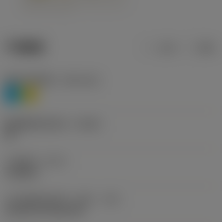
产品数据
公制
英制
材料分类层级1
(TMC1ISO)
P
M
断屑槽制造商名称
(CBMD)
HR
工序类型
(CTPT)
roughing
刀片安装样式代码（公制）
(IFS)
Cylindrical fixing hole