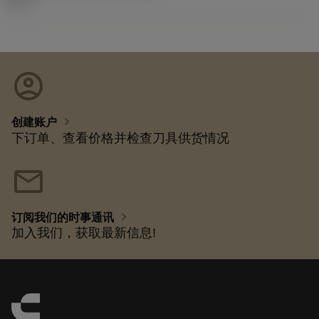
account_circle
chevron_right
创建账户
下订单、查看价格并检查刀具供货情况
mail
chevron_right
订阅我们的时事通讯
加入我们，获取最新信息!