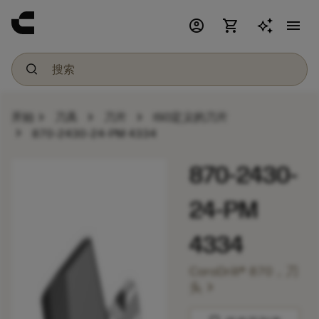
account_circle
shopping_cart
menu
chevron_right
chevron_right
chevron_right
开始
刀具
刀片
ISO定义的刀片
chevron_right
870-2430-24-PM 4334
870-2430-
24-PM
4334
CoroDrill® 870，刀
chevron_right
头