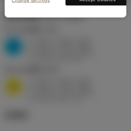
Change settings
起始切削参数
(KAPR
95 deg
)
P2.1.Z.AN
,
硬度: 175 HB
a
0.394 in (0.094 - 0.512)
p
P
f
0.032 in/r (0.02 - 0.043)
n
h
0.032 in/r (0.02 - 0.043)
ex
v
250 sfm (315 - 205)
c
M1.0.Z.AQ
,
硬度: 200 HB
a
0.394 in (0.094 - 0.512)
p
M
f
0.032 in/r (0.02 - 0.043)
n
h
0.032 in/r (0.02 - 0.043)
ex
v
215 sfm (295 - 170)
c
技术图示