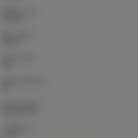
圆角半径
(RE)
0.0625 in
旋向
(HAND)
Neutral
材质
(GRADE)
235
基底
(SUBSTRATE)
HC
涂层
(COATING)
CVD TiCN+TiN
刀片厚度
(S)
0.25 in