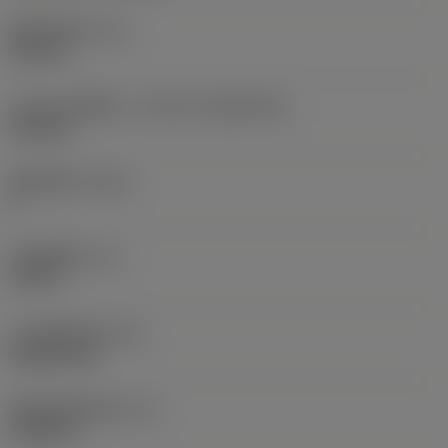
现在，您将被重定
固定孔直径
(D1)
向至
0.312 in
sandvik.coromant
.cn。
刀片尺寸和形状
(CUTINT_SIZESHAPE)
CN1906
取消
接受 »
切削刃数
(CEDC)
2
内切圆直径
(IC)
0.75 in
刀片形状代码
(SC)
Rhombic 80
切削刃有效长度
(LE)
0.6986 in