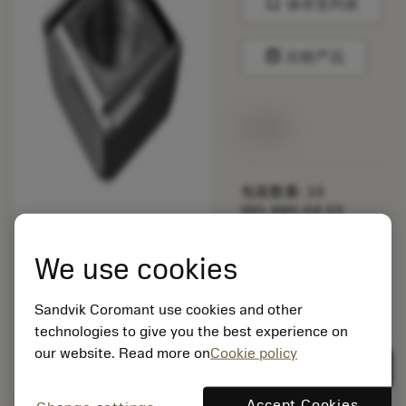
bookmark
保存至列表
balance
比较产品
无货
包装数量: 10
ISO: 880-04 03
W07H-P-GT 4344
材料Id: 5725824
We use cookies
EAN: 10621144
ANSI: CNMM 644-HR
Sandvik Coromant use cookies and other
235
technologies to give you the best experience on
通用
deployed_code
our website. Read more on
Cookie policy
显示3D模型
remove
add
展示
shopping_cart
加入购
Accept Cookies