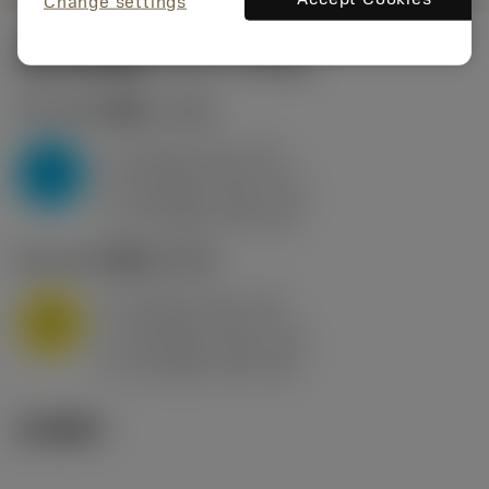
Change settings
起始切削参数
(KAPR
95 deg
)
P2.1.Z.AN
,
硬度: 175 HB
a
10 mm (2.4 - 13)
p
P
f
0.8 mm/r (0.5 - 1.1)
n
h
0.8 mm/r (0.5 - 1.1)
ex
v
75 m/min (95 - 60)
c
M1.0.Z.AQ
,
硬度: 200 HB
a
10 mm (2.4 - 13)
p
M
f
0.8 mm/r (0.5 - 1.1)
n
h
0.8 mm/r (0.5 - 1.1)
ex
v
65 m/min (90 - 50)
c
技术图示