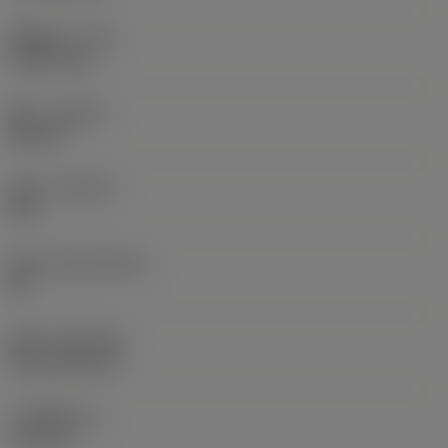
圆角半径
(RE)
1.5875 mm
旋向
(HAND)
Neutral
材质
(GRADE)
235
基底
(SUBSTRATE)
HC
涂层
(COATING)
CVD TiCN+TiN
刀片厚度
(S)
6.35 mm