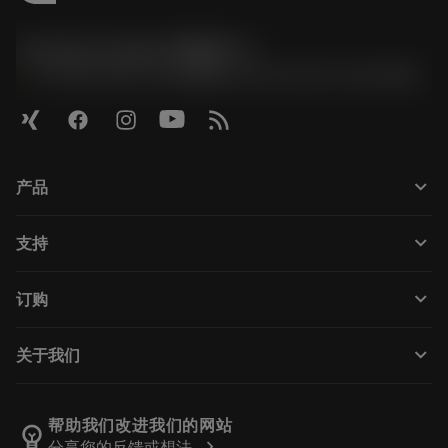
Contact Center 客服中心
phone
+86 800-820-2623(座机)/+86 400-820-2623(手机)
keyboard_arrow_down
产品
Todas as ferramentas
keyboard_arrow_down
支持
Todos os softwares
Atendimento ao cliente
Reciclagem
keyboard_arrow_down
订购
Distribuidores e especialistas
Recondicionamento
Como comprar
Guias e tutoriais
Tailor Made
keyboard_arrow_down
关于我们
Pedido
Calculadoras e aplicativos
Sobre a Sandvik Coromant
Voltar
Catálogos e manuais
Manufacturing Wellness
Rastreie seu pedido
帮助我们改进我们的网站
emoji_objects
chevron_right