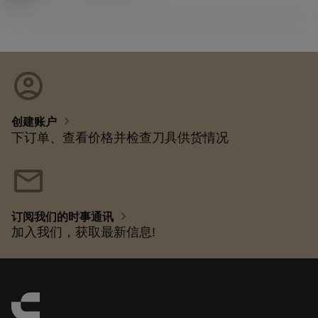
account_circle
chevron_right
创建账户
下订单、查看价格并检查刀具供货情况
mail
chevron_right
订阅我们的时事通讯
加入我们，获取最新信息!