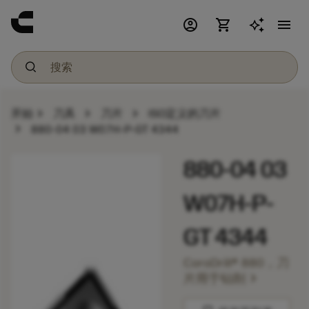
account_circle
shopping_cart
menu
chevron_right
chevron_right
chevron_right
开始
刀具
刀片
ISO定义的刀片
chevron_right
880-04 03 W07H-P-GT 4344
880-04 03
W07H-P-
GT 4344
CoroDrill® 880，刀
chevron_right
片用于钻削