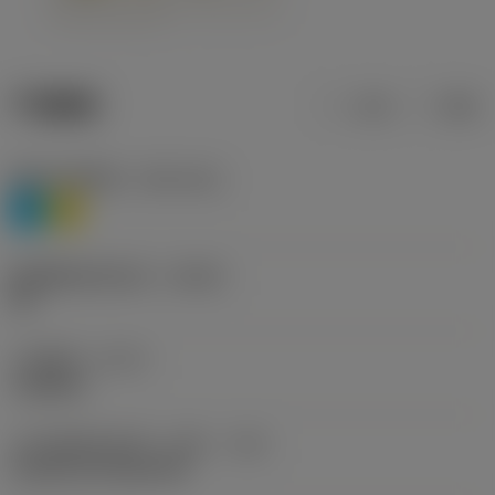
产品数据
公制
英制
材料分类层级1
(TMC1ISO)
P
M
断屑槽制造商名称
(CBMD)
HR
工序类型
(CTPT)
roughing
刀片安装样式代码（公制）
(IFS)
Cylindrical fixing hole