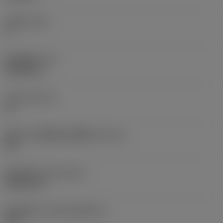
主后角
(AN)
0 °
部件重量
(WT)
0.0262 kg
刀座
(SSC_M)
19
英制刀片座规格代码视图
(SSC_N)
3/4
发布日期
(ValFrom20)
1992/11/2
发布组件ID
(RELEASEPACK)
92.3