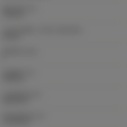
现在，您将被重定
固定孔直径
(D1)
向至
7.925 mm
sandvik.coromant
.cn。
刀片尺寸和形状
(CUTINT_SIZESHAPE)
CN1906
取消
接受 »
切削刃数
(CEDC)
2
内切圆直径
(IC)
19.05 mm
刀片形状代码
(SC)
Rhombic 80
切削刃有效长度
(LE)
17.7439 mm