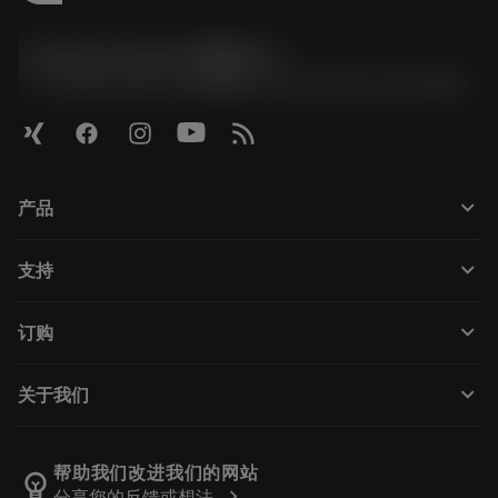
Contact Center 客服中心
phone
+86 800-820-2623(座机)/+86 400-820-2623(手机)
keyboard_arrow_down
产品
Todas as ferramentas
keyboard_arrow_down
支持
Todos os softwares
Atendimento ao cliente
Reciclagem
keyboard_arrow_down
订购
Distribuidores e especialistas
Recondicionamento
Como comprar
Guias e tutoriais
Tailor Made
keyboard_arrow_down
关于我们
Pedido
Calculadoras e aplicativos
Sobre a Sandvik Coromant
Voltar
Catálogos e manuais
Manufacturing Wellness
Rastreie seu pedido
帮助我们改进我们的网站
emoji_objects
chevron_right