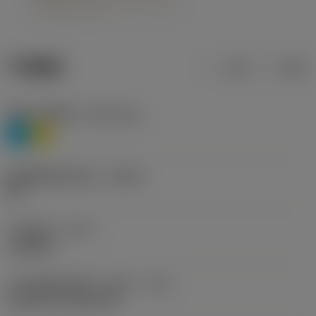
产品数据
公制
英制
材料分类层级1
(TMC1ISO)
P
M
断屑槽制造商名称
(CBMD)
HR
工序类型
(CTPT)
roughing
刀片安装样式代码（公制）
(IFS)
Cylindrical fixing hole