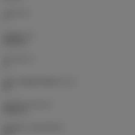
主后角
(AN)
0 °
部件重量
(WT)
0.0262 kg
刀座
(SSC_M)
19
英制刀片座规格代码视图
(SSC_N)
3/4
发布日期
(ValFrom20)
1992/11/2
发布组件ID
(RELEASEPACK)
92.3