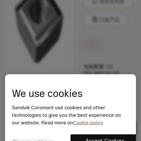
bookmark
保存至列表
balance
比较产品
无货
包装数量: 10
ISO: 880-06 04
W10H-P-GT 4324
材料Id: 5725824
We use cookies
EAN: 10621144
ANSI: CNMM 644-HR
Sandvik Coromant use cookies and other
235
technologies to give you the best experience on
通用
deployed_code
our website. Read more on
Cookie policy
显示3D模型
remove
add
展示
shopping_cart
加入购
Accept Cookies