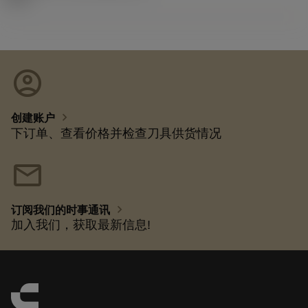
account_circle
chevron_right
创建账户
下订单、查看价格并检查刀具供货情况
mail
chevron_right
订阅我们的时事通讯
加入我们，获取最新信息!