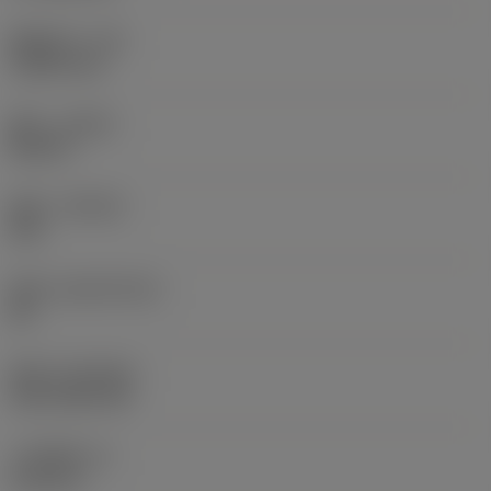
圆角半径
(RE)
1.5875 mm
旋向
(HAND)
Neutral
材质
(GRADE)
235
基底
(SUBSTRATE)
HC
涂层
(COATING)
CVD TiCN+TiN
刀片厚度
(S)
6.35 mm