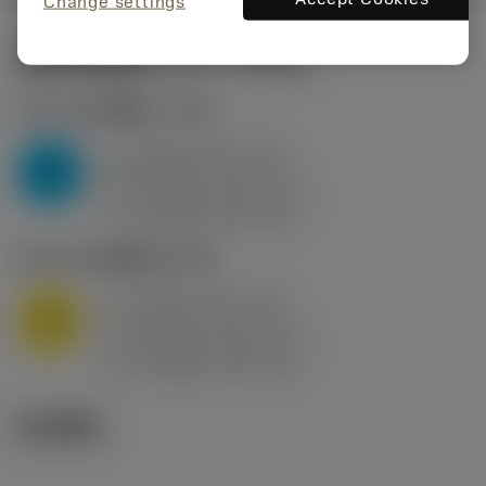
Change settings
起始切削参数
(KAPR
95 deg
)
P2.1.Z.AN
,
硬度: 175 HB
a
10 mm (2.4 - 13)
p
P
f
0.8 mm/r (0.5 - 1.1)
n
h
0.8 mm/r (0.5 - 1.1)
ex
v
75 m/min (95 - 60)
c
M1.0.Z.AQ
,
硬度: 200 HB
a
10 mm (2.4 - 13)
p
M
f
0.8 mm/r (0.5 - 1.1)
n
h
0.8 mm/r (0.5 - 1.1)
ex
v
65 m/min (90 - 50)
c
技术图示