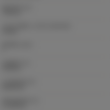
现在，您将被重定
固定孔直径
(D1)
向至
7.925 mm
sandvik.coromant
.cn。
刀片尺寸和形状
(CUTINT_SIZESHAPE)
CN1906
取消
接受 »
切削刃数
(CEDC)
2
内切圆直径
(IC)
19.05 mm
刀片形状代码
(SC)
Rhombic 80
切削刃有效长度
(LE)
17.7439 mm