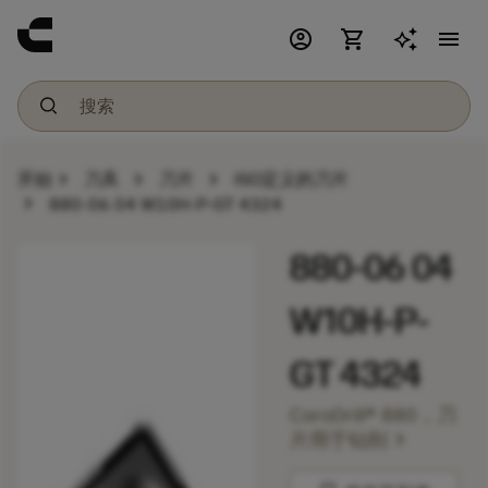
account_circle
shopping_cart
menu
chevron_right
chevron_right
chevron_right
开始
刀具
刀片
ISO定义的刀片
chevron_right
880-06 04 W10H-P-GT 4324
880-06 04
W10H-P-
GT 4324
CoroDrill® 880，刀
chevron_right
片用于钻削